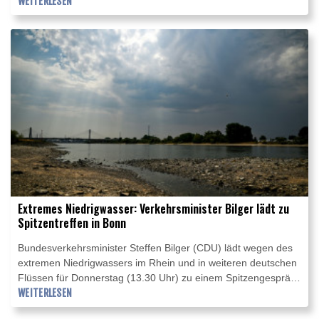
aufgefordert. "Wir brauchen jetzt eine verlässliche, resiliente
WEITERLESEN
Infrastruktur", sagte DIHK-Bereichsleiter Dirk Binding am
Donnerstag der Nachrichtenagentur AFP. "Hier ist der Bund
gefragt: Er sollte seine Binnenwasserstraßen besser an
Niedrigwasserphasen anpassen."
Extremes Niedrigwasser: Verkehrsminister Bilger lädt zu
Spitzentreffen in Bonn
Bundesverkehrsminister Steffen Bilger (CDU) lädt wegen des
extremen Niedrigwassers im Rhein und in weiteren deutschen
Flüssen für Donnerstag (13.30 Uhr) zu einem Spitzengespräch
nach Bonn. Teilnehmen werden Vertreter von Schifffahrt,
WEITERLESEN
Häfen und Wirtschaft. Bilger sagte dem "Kölner Stadt-