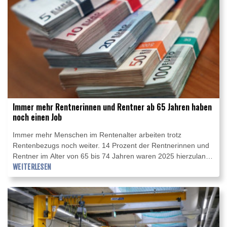
Immer mehr Rentnerinnen und Rentner ab 65 Jahren haben
noch einen Job
Immer mehr Menschen im Rentenalter arbeiten trotz
Rentenbezugs noch weiter. 14 Prozent der Rentnerinnen und
Rentner im Alter von 65 bis 74 Jahren waren 2025 hierzulande
erwerbstätig und damit ein Prozentpunkt mehr als im Jahr
WEITERLESEN
zuvor, wie das Statistische Bundesamt in Wiesbaden am
Mittwoch mitteilte. In der Regel arbeiteten sie demnach mit
reduzierter Arbeitszeit.