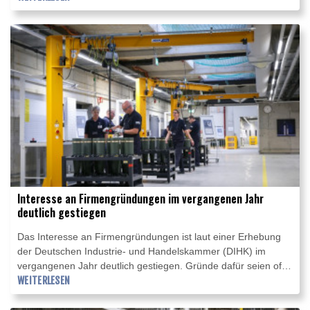
Frachtmaschine gelegen, berichtete die "Bild"-Zeitung. An der
Drohne seien eine unbekannte Masse und ein Zünder
angebracht gewesen. Ermittler hätten sie als möglichen
Sprengsatz eingestuft.
Interesse an Firmengründungen im vergangenen Jahr
deutlich gestiegen
Das Interesse an Firmengründungen ist laut einer Erhebung
der Deutschen Industrie- und Handelskammer (DIHK) im
vergangenen Jahr deutlich gestiegen. Gründe dafür seien oft
Jobverluste oder fehlende Beschäftigungsperspektiven, heißt
WEITERLESEN
es nach Angaben der "Rheinischen Post" (Mittwochsausgabe)
im neuen DIHK-Report Unternehmensgründung. Die Zahl der