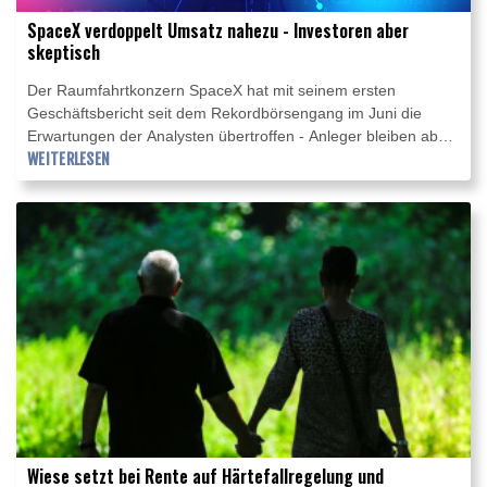
SpaceX verdoppelt Umsatz nahezu - Investoren aber
skeptisch
Der Raumfahrtkonzern SpaceX hat mit seinem ersten
Geschäftsbericht seit dem Rekordbörsengang im Juni die
Erwartungen der Analysten übertroffen - Anleger bleiben aber
skeptisch, ob das Unternehmen von Elon Musk seine
WEITERLESEN
hochfliegenden Pläne einhalten kann. Der Umsatz von SpaceX
stieg im zweiten Quartal um 92 Prozent auf 7,8 Milliarden
Dollar (6,75 Milliarden Euro), den Verlust reduzierte das
Unternehmen im Vergleich zum Vorjahresquartal deutlich.
Wiese setzt bei Rente auf Härtefallregelung und