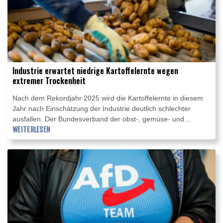
Industrie erwartet niedrige Kartoffelernte wegen
extremer Trockenheit
Nach dem Rekordjahr 2025 wird die Kartoffelernte in diesem
Jahr nach Einschätzung der Industrie deutlich schlechter
ausfallen. Der Bundesverband der obst-, gemüse- und
kartoffelverarbeitenden Industrie erklärte am Mittwoch, Gründe
WEITERLESEN
seien die anhaltende Trockenheit der vergangenen Wochen
und die Verringerung der Anbauflächen in Deutschland und in
Europa. Die Industrie verarbeitet Kartoffeln etwa zu Pommes
frites oder Chips.