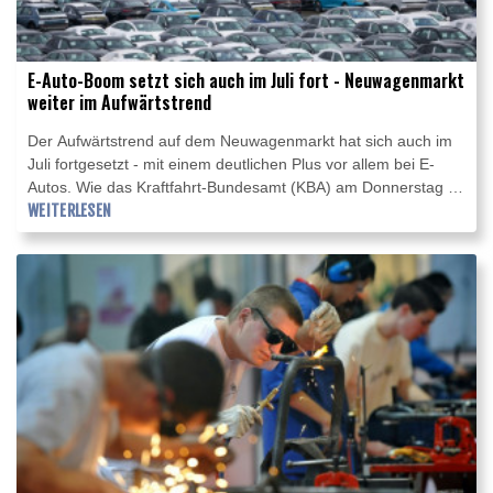
E-Auto-Boom setzt sich auch im Juli fort - Neuwagenmarkt
weiter im Aufwärtstrend
Der Aufwärtstrend auf dem Neuwagenmarkt hat sich auch im
Juli fortgesetzt - mit einem deutlichen Plus vor allem bei E-
Autos. Wie das Kraftfahrt-Bundesamt (KBA) am Donnerstag in
Flensburg mitteilte, legten die Neuzulassungen von Elektro-
WEITERLESEN
Pkw um 61,7 Prozent auf rund 78.600 Fahrzeuge zu.
Gemessen an allen Neuzulassungen entspricht dies einem
Anteil von 29,3 Prozent.