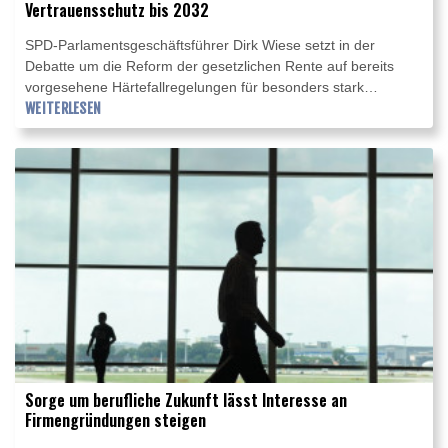
Vertrauensschutz bis 2032
SPD-Parlamentsgeschäftsführer Dirk Wiese setzt in der
Debatte um die Reform der gesetzlichen Rente auf bereits
vorgesehene Härtefallregelungen für besonders stark
belastete Erwerbstätige sowie Vertrauensschutzregelungen für
WEITERLESEN
die Dauer von rund fünf Jahren. Damit bewege er sich im
Rahmen der Vorschläge der Reformkommission, sagte Wiese
am Mittwoch in Berlin. Forderungen auch aus seiner Partei,
auf die Abschaffung der abschlagsfreien Rente für Menschen
mit mindestens 45 Versicherungsjahren zu verzichten,
übernahm Wiese ausdrücklich nicht.
Sorge um berufliche Zukunft lässt Interesse an
Firmengründungen steigen