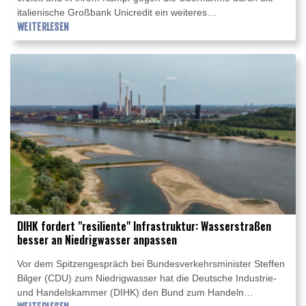
italienische Großbank Unicredit ein weiteres
Aktienrückkaufprogramm angekündigt. Im zweiten Quartal
WEITERLESEN
machte die Bank 898 Millionen Euro Gewinn, im Halbjahr
standen unter dem Strich 1,8 Milliarden Euro, teilte die
Commerzbank am Donnerstag mit. Nun stehen Gespräche mit
der Unicredit an.
DIHK fordert "resiliente" Infrastruktur: Wasserstraßen
besser an Niedrigwasser anpassen
Vor dem Spitzengespräch bei Bundesverkehrsminister Steffen
Bilger (CDU) zum Niedrigwasser hat die Deutsche Industrie-
und Handelskammer (DIHK) den Bund zum Handeln