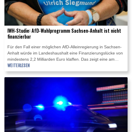
IWH-Studie: AfD-Wahlprogramm Sachsen-Anhalt ist nicht
finanzierbar
Für den Fall einer möglichen AfD-Alleinregierung in Sachsen-
Anhalt würde im Landeshaushalt eine Finanzierungslücke von
mindestens 2,2 Milliarden Euro klaffen. Das zeigt eine am
Mittwoch veröffentlichte Analyse des Leibniz-Instituts für
WEITERLESEN
Wirtschaftsforschung Halle (IWH). Die Berechnungen basieren
auf amtlichen Daten und dem Wahlprogramm der Partei.