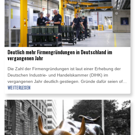
Deutlich mehr Firmengründungen in Deutschland im
vergangenen Jahr
Die Zahl der Firmengründungen ist laut einer Erhebung der
Deutschen Industrie- und Handelskammer (DIHK) im
vergangenen Jahr deutlich gestiegen. Gründe dafür seien oft
Jobverluste oder fehlende Beschäftigungsperspektiven, heißt
WEITERLESEN
es nach Angaben der "Rheinischen Post" (Mittwochsausgabe)
im neuen DIHK-Report Unternehmensgründung. Die Zahl der
Firmengründungen habe 2025 gegenüber dem Vorjahr um
mehr als 20.000 auf gut 171.000 zugenommen.