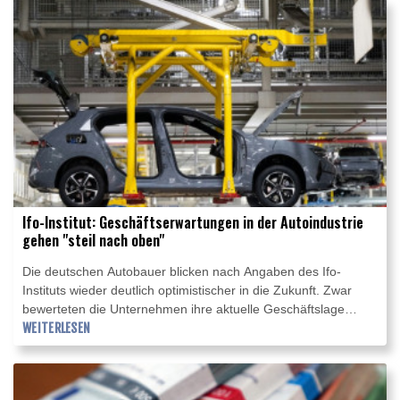
Gespräche der Industrie- und Handelskammern (IHKs) mit
Gründungsinteressierten nahm dem Report zufolge 2025
gegenüber dem Vorjahr um mehr als 20.000 auf gut 171.000
zu.
Ifo-Institut: Geschäftserwartungen in der Autoindustrie
gehen "steil nach oben"
Die deutschen Autobauer blicken nach Angaben des Ifo-
Instituts wieder deutlich optimistischer in die Zukunft. Zwar
bewerteten die Unternehmen ihre aktuelle Geschäftslage
"weiterhin so schlecht wie im Vormonat und planen, weitere
WEITERLESEN
Stellen abzubauen", erklärte das Forschungsinstitut am
Mittwoch in München. Bei den Geschäftserwartungen jedoch
gehe es "weiter steil nach oben".