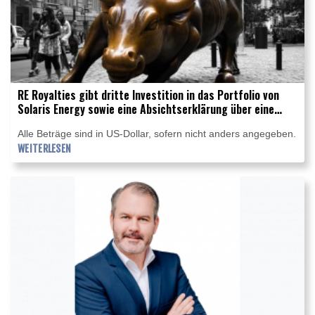
RE Royalties gibt dritte Investition in das Portfolio von
Solaris Energy sowie eine Absichtserklärung über eine
erweiterte Royalty-Partnerschaft im Wert von weiteren
Alle Beträge sind in US-Dollar, sofern nicht anders angegeben.
62,7 Mio. US$ bekannt
WEITERLESEN