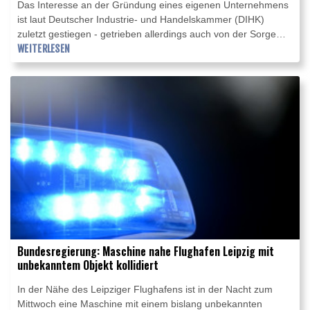
Das Interesse an der Gründung eines eigenen Unternehmens
ist laut Deutscher Industrie- und Handelskammer (DIHK)
zuletzt gestiegen - getrieben allerdings auch von der Sorge
vieler Menschen um ihre berufliche Zukunft. "Fast vier von
WEITERLESEN
zehn Interessierten wollen in erster Linie gründen, weil sie
angesichts der wirtschaftlichen Lage und der Transformation in
vielen Branchen um ihren Arbeitsplatz fürchten", erklärte
DIHK-Präsident Peter Adrian.
Bundesregierung: Maschine nahe Flughafen Leipzig mit
unbekanntem Objekt kollidiert
In der Nähe des Leipziger Flughafens ist in der Nacht zum
Mittwoch eine Maschine mit einem bislang unbekannten