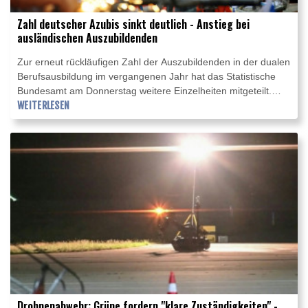
Zahl deutscher Azubis sinkt deutlich - Anstieg bei
ausländischen Auszubildenden
Zur erneut rückläufigen Zahl der Auszubildenden in der dualen
Berufsausbildung im vergangenen Jahr hat das Statistische
Bundesamt am Donnerstag weitere Einzelheiten mitgeteilt.
"Auffällig ist, dass die Zahl der deutschen Auszubildenden um
WEITERLESEN
sechs Prozent oder 25.600 sank", erklärte das Bundesamt am
Donnerstag in Wiesbaden. Die Zahl der Azubis ohne deutsche
Staatsangehörigkeit stieg hingegen um 18 Prozent oder
12.400 Menschen.
Drohnenabwehr: Grüne fordern "klare Zuständigkeiten" -