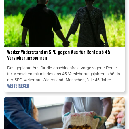
Weiter Widerstand in SPD gegen Aus für Rente ab 45
Versicherungsjahren
Das geplante Aus für die abschlagsfreie vorgezogene Rente
für Menschen mit mindestens 45 Versicherungsjahren stößt in
der SPD weiter auf Widerstand. Menschen, "die 45 Jahre
gearbeitet und in die Rentenkasse eingezahlt haben", von
WEITERLESEN
ihrer Lebensleistung profitieren, sagte Niedersachsens
Ministerpräsident Olaf Lies der "Neuen Osnabrücker Zeitung"
laut Mitteilung vom Mittwoch. Weitere SPD-Politikerinnen und -
Politiker äußerten sich ähnlich.