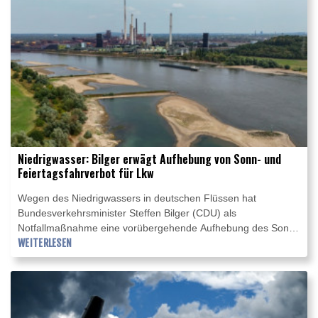
Niedrigwasser: Bilger erwägt Aufhebung von Sonn- und
Feiertagsfahrverbot für Lkw
Wegen des Niedrigwassers in deutschen Flüssen hat
Bundesverkehrsminister Steffen Bilger (CDU) als
Notfallmaßnahme eine vorübergehende Aufhebung des Sonn-
und Feiertagsfahrverbots für Lastwagen ins Spiel gebracht.
WEITERLESEN
"Ich könnte mir beispielsweise vorstellen, dass wir Sonn- und
Feiertagsfahrverbote für Lkw aufheben, wenn es nötig sein
sollte", sagte Bilger am Donnerstag dem Fernsehsender
Phoenix. Am frühen Nachmittag begann in Bonn ein
Spitzengespräch zum Niedrigwasser.