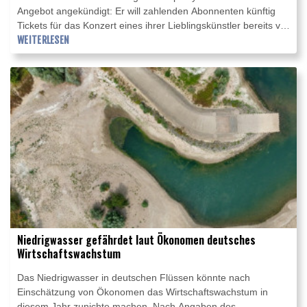
Angebot angekündigt: Er will zahlenden Abonnenten künftig
Tickets für das Konzert eines ihrer Lieblingskünstler bereits vor
dem offiziellen Vorverkaufsstart anbieten. Das teilte Spotify am
WEITERLESEN
Dienstag bei Vorlage seiner Quartalszahlen mit.
Niedrigwasser gefährdet laut Ökonomen deutsches
Wirtschaftswachstum
Das Niedrigwasser in deutschen Flüssen könnte nach
Einschätzung von Ökonomen das Wirtschaftswachstum in
diesem Jahr zunichte machen. Nach Angaben des