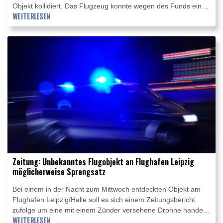
Objekt kollidiert. Das Flugzeug konnte wegen des Funds einer
Drohne am Flughafen Leipzig/Halle nicht dort landen und
WEITERLESEN
starte durch, wie ein Sprecher des Bundesinnenministeriums
in Berlin vor Journalisten sagte. Dann sei es "anscheinend mit
etwas kollidiert" und habe anschließend in Hannover landen
können.
Zeitung: Unbekanntes Flugobjekt an Flughafen Leipzig
möglicherweise Sprengsatz
Bei einem in der Nacht zum Mittwoch entdeckten Objekt am
Flughafen Leipzig/Halle soll es sich einem Zeitungsbericht
zufolge um eine mit einem Zünder versehene Drohne handeln.
Sie habe in unmittelbarer Nähe zu einer ukrainischen
WEITERLESEN