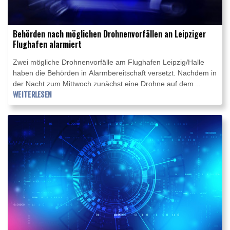
Behörden nach möglichen Drohnenvorfällen an Leipziger
Flughafen alarmiert
Zwei mögliche Drohnenvorfälle am Flughafen Leipzig/Halle
haben die Behörden in Alarmbereitschaft versetzt. Nachdem in
der Nacht zum Mittwoch zunächst eine Drohne auf dem
Flughafen selbst gefunden wurde, gab es danach offenbar
WEITERLESEN
einen Zusammenstoß einer Frachtmaschine mit einem
unbekannten Flugobjekt in der Luft nahe dem Airport.