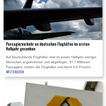
Passagierverkehr an deutschen Flughäfen im ersten
Halbjahr gesunken
Auf Deutschlands Flughäfen sind im ersten Halbjahr weniger
Menschen angekommen und abgeflogen. 97,7 Millionen
Passagiere nutzten die Flughäfen und damit 0,8 Prozent
weniger als im Vorjahreszeitraum, teilte der Bundesverband
WEITERLESEN
der Deutschen Luftverkehrswirtschaft (BDL) am Donnerstag
mit. Zugleich sei das Sitzplatzangebot für Flüge ab
Deutschland um ein Prozent gesunken, das entspreche 85
Prozent des Niveaus vor der Coronapandemie.