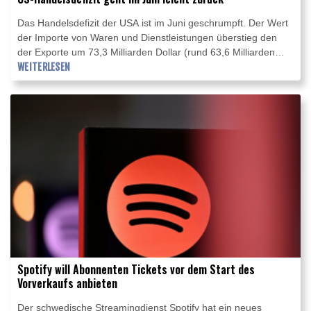
Das Handelsdefizit der USA ist im Juni geschrumpft. Der Wert
der Importe von Waren und Dienstleistungen überstieg den
der Exporte um 73,3 Milliarden Dollar (rund 63,6 Milliarden
Euro), wie das Handelsministerium am Dienstag in Washington
WEITERLESEN
mitteilte. Im Vergleich zum Mai ging das Defizit damit um 5,6
Prozent zurück.
Spotify will Abonnenten Tickets vor dem Start des
Vorverkaufs anbieten
Der schwedische Streamingdienst Spotify hat ein neues