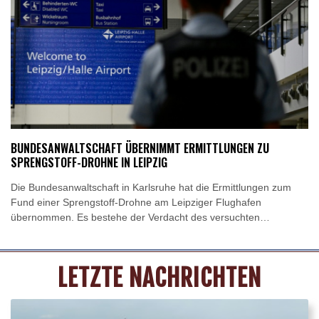
Dschiddah stattfinden. Dabei solle der Verteidigungspakt
unterschrieben werden, erfuhr die Nachrichtenagentur AFP am
Morgen aus saudiarabischen Militär- und Regierungskreisen.
BUNDESANWALTSCHAFT ÜBERNIMMT ERMITTLUNGEN ZU
SPRENGSTOFF-DROHNE IN LEIPZIG
Die Bundesanwaltschaft in Karlsruhe hat die Ermittlungen zum
Fund einer Sprengstoff-Drohne am Leipziger Flughafen
übernommen. Es bestehe der Verdacht des versuchten
Herbeiführens einer Sprengstoffexplosion und des gefährlichen
Eingriffs in den Luftverkehr, erklärte die Bundesanwaltschaft am
Donnerstagabend. Die Behörde habe die Ermittlungen "wegen
LETZTE NACHRICHTEN
der besonderen Bedeutung des Falles" von der
Generalstaatsanwaltschaft Dresden übernommen.