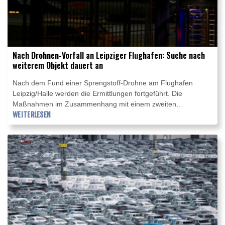
Nach Drohnen-Vorfall an Leipziger Flughafen: Suche nach
weiterem Objekt dauert an
Nach dem Fund einer Sprengstoff-Drohne am Flughafen
Leipzig/Halle werden die Ermittlungen fortgeführt. Die
Maßnahmen im Zusammenhang mit einem zweiten
verdächtigen Objekt dauerten am Donnerstag an, wie ein
WEITERLESEN
Sprecher der Generalstaatsanwaltschaft Dresden sagte. Auch
eine Sprecherin des Landeskriminalamtes Sachsen (LKA)
betonte, die Spurensuche auf dem Flughafengelände sei am
Donnerstag fortgesetzt worden.