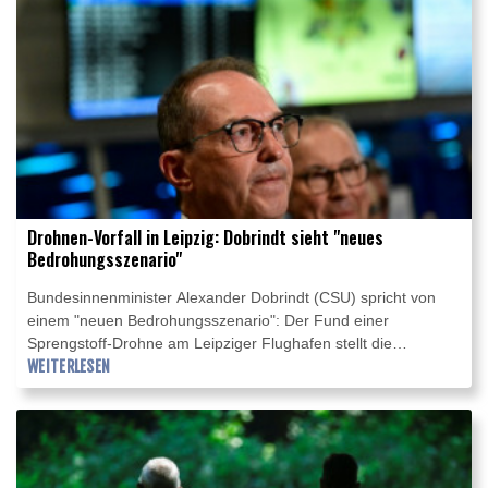
Drohnen-Vorfall in Leipzig: Dobrindt sieht "neues
Bedrohungsszenario"
Bundesinnenminister Alexander Dobrindt (CSU) spricht von
einem "neuen Bedrohungsszenario": Der Fund einer
Sprengstoff-Drohne am Leipziger Flughafen stellt die
Sicherheitsbehörden in Deutschland vor eine
WEITERLESEN
Bewährungsprobe. Es sei seine Einschätzung, "dass wir es
hier mit einem hybriden Anschlagsszenario zu tun haben",
sagte Dobrindt am Mittwochabend am Flughafen Leipzig/Halle.
Die Generalstaatsanwaltschaft Dresden übernahm gemeinsam
mit dem Landeskriminalamt Sachsen die Ermittlungen.