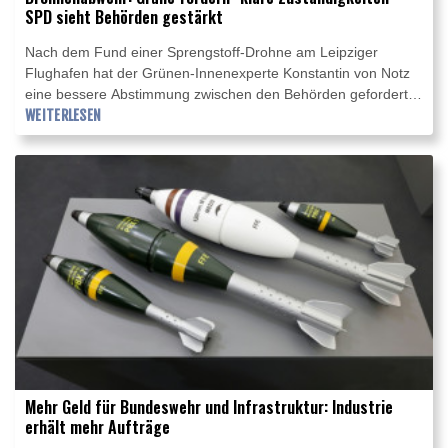
SPD sieht Behörden gestärkt
Nach dem Fund einer Sprengstoff-Drohne am Leipziger
Flughafen hat der Grünen-Innenexperte Konstantin von Notz
eine bessere Abstimmung zwischen den Behörden gefordert.
"Wir brauchen klare Zuständigkeiten. Und das scheut der
WEITERLESEN
Bundesinnenminister", sagte von Notz am Donnerstag im
WDR Morgenecho. SPD-Fraktionsvize Sonja Eichwede sieht
Deutschland dagegen beim Schutz kritischer Infrastrukturen
auf einem guten Weg. Sie verwies im Deutschlandfunk auf
jüngste Gesetzesänderungen zur Stärkung der
Sicherheitsbehörden.
Mehr Geld für Bundeswehr und Infrastruktur: Industrie
erhält mehr Aufträge