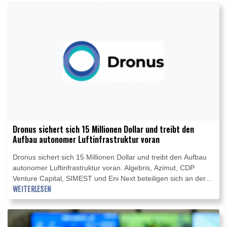
Anzeiger" im Vorfeld: "Wir wollen die aktuelle Lage gemeinsam
bewerten, kurzfristig dort handeln, wo Handlungsbedarf
besteht. Gleichzeitig wollen wir die richtigen
Schlussfolgerungen ziehe, um unsere Wasserstraßen
widerstandsfähiger gegen zunehmende extreme
Niedrigwasserereignisse zu machen."
Dronus sichert sich 15 Millionen Dollar und treibt den
Aufbau autonomer Luftinfrastruktur voran
Dronus sichert sich 15 Millionen Dollar und treibt den Aufbau
autonomer Luftinfrastruktur voran. Algebris, Azimut, CDP
Venture Capital, SIMEST und Eni Next beteiligen sich an der
Finanzierungsrunde. Die Mittel fließen in die Weiterentwicklung
WEITERLESEN
der patentierten NEST®-Technologie und die internationale
Expansion des Triestiner Unternehmens.