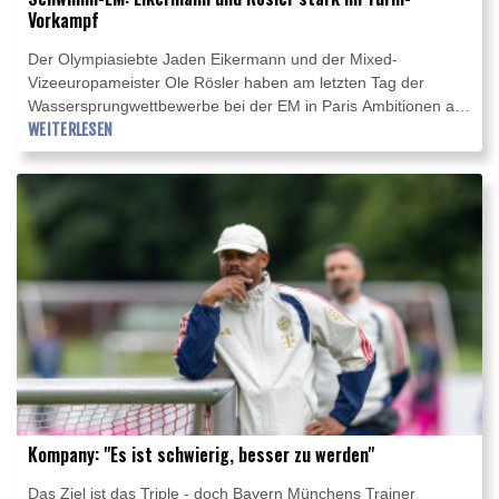
Vorkampf
Der Olympiasiebte Jaden Eikermann und der Mixed-
Vizeeuropameister Ole Rösler haben am letzten Tag der
Wassersprungwettbewerbe bei der EM in Paris Ambitionen auf
weitere deutsche Medaillen angemeldet. Im Vorkampf vom
WEITERLESEN
Turm am Donnerstag sprang der 21-jährige Eikermann, im
Synchronfinale mit Luis Avila Sanchez Fünfter und mit dem
Team Siebter, mit 486,50 Punkten an die Spitze des Feldes.
Kompany: "Es ist schwierig, besser zu werden"
Das Ziel ist das Triple - doch Bayern Münchens Trainer