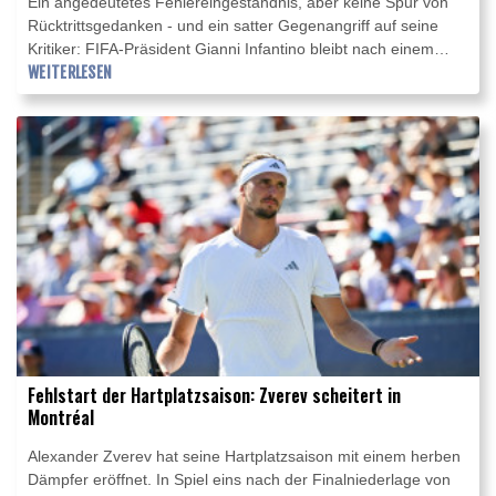
Ein angedeutetes Fehlereingeständnis, aber keine Spur von
Rücktrittsgedanken - und ein satter Gegenangriff auf seine
Kritiker: FIFA-Präsident Gianni Infantino bleibt nach einem
Krisentreffen im Amt. Wie der Fußball-Weltverband am späten
WEITERLESEN
Mittwochabend mitteilte, habe der 56-jährige Schweizer bei
der Zusammenkunft mit ranghohen Funktionären im FIFA-
Büro für Afrika klare Rückendeckung erfahren.
Fehlstart der Hartplatzsaison: Zverev scheitert in
Montréal
Alexander Zverev hat seine Hartplatzsaison mit einem herben
Dämpfer eröffnet. In Spiel eins nach der Finalniederlage von