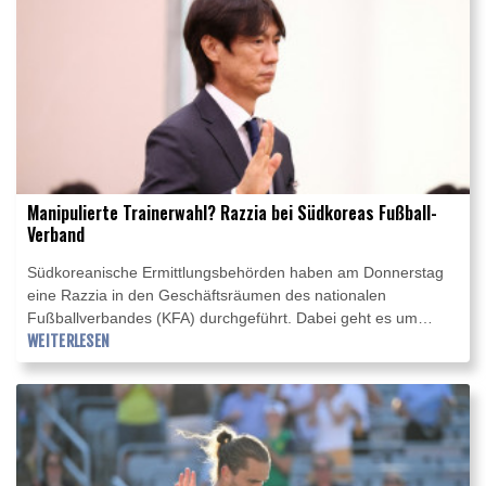
Manipulierte Trainerwahl? Razzia bei Südkoreas Fußball-
Verband
Südkoreanische Ermittlungsbehörden haben am Donnerstag
eine Razzia in den Geschäftsräumen des nationalen
Fußballverbandes (KFA) durchgeführt. Dabei geht es um
mögliche Manipulationen rund um die Ernennung des
WEITERLESEN
ehemaligen Nationaltrainers Hong Myung-bo, der mit dem
Team bei der Weltmeisterschaft 2026 in der Vorrunde
gescheitert war.