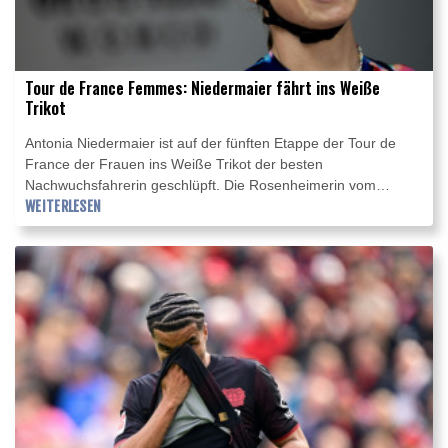
Tour de France Femmes: Niedermaier fährt ins Weiße
Trikot
Antonia Niedermaier ist auf der fünften Etappe der Tour de
France der Frauen ins Weiße Trikot der besten
Nachwuchsfahrerin geschlüpft. Die Rosenheimerin vom
deutschen Team Canyon/SRAM kam am Mittwoch nach 140
WEITERLESEN
km zwischen Macon und Belleville-en-Beaujolais als Sechste
ins Ziel. Den Etappensieg sicherte sich die niederländische
Topfavoritin Demi Vollering (FDJ-Suez) vor der
Gesamtführenden Schweizerin Marlen Reusser (Movistar) und
Antonia Niedermaiers Teamkollegin Kasia Niewiadoma aus
Polen.