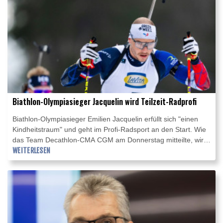
Biathlon-Olympiasieger Jacquelin wird Teilzeit-Radprofi
Biathlon-Olympiasieger Emilien Jacquelin erfüllt sich "einen
Kindheitstraum" und geht im Profi-Radsport an den Start. Wie
das Team Decathlon-CMA CGM am Donnerstag mitteilte, wird
der Franzose zunächst beim Eintagesrennen Polynormande
WEITERLESEN
(16. August) antreten. Im Anschluss soll er für das Team von
Top-Talent Paul Seixas (19) bei der Tour du Limousin (18.– 21.
August) starten.