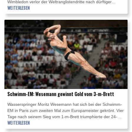
Wimbledon verlor der Weltranglistendritte nach dürftiger
Leistung mit 7:6 (7:3), 2:6, 4:6 gegen den Niederländer Tallon
WEITERLESEN
Griekspoor. Damit ist das ATP-Masters in Montréal für den 29-
Jährigen schon wieder beendet.
Schwimm-EM: Wesemann gewinnt Gold vom 3-m-Brett
Wasserspringer Moritz Wesemann hat sich bei der Schwimm-
EM in Paris zum zweiten Mal zum Europameister gekrönt. Vier
Tage nach seinem Sieg vom 1-m-Brett triumphierte der 24-
Jährige auch im Finale vom 3-m-Brett. Mit 506,80 Punkten ließ
WEITERLESEN
der Sportsoldat aus Halle/Saale den Franzosen Jules Boyer