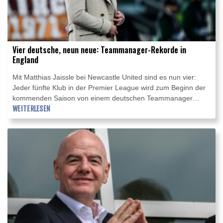
Vier deutsche, neun neue: Teammanager-Rekorde in
England
Mit Matthias Jaissle bei Newcastle United sind es nun vier:
Jeder fünfte Klub in der Premier League wird zum Beginn der
kommenden Saison von einem deutschen Teammanager
geführt. Das ist ebenso Rekord wie der Fakt, dass neun der 20
WEITERLESEN
Vereine in der Sommerpause auf ihrer Schlüsselposition
gewechselt haben. Die bisherige Bestmarke in Englands
höchster Fußball-Spielklasse stammte aus der Saison
2016/17, als acht Klubs wechselten - unter anderem begann
damals die Ära von Pep Guardiola bei Manchester City, die
nun endete.