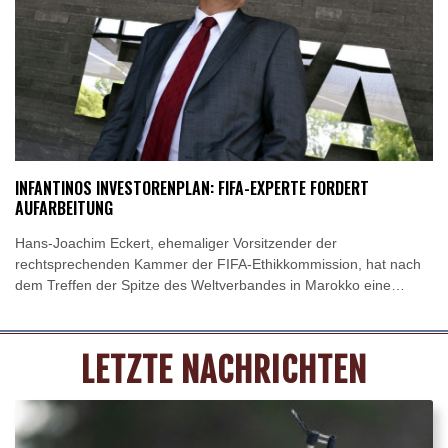
Probleme noch nicht gelöst.
INFANTINOS INVESTORENPLAN: FIFA-EXPERTE FORDERT
AUFARBEITUNG
Hans-Joachim Eckert, ehemaliger Vorsitzender der
rechtsprechenden Kammer der FIFA-Ethikkommission, hat nach
dem Treffen der Spitze des Weltverbandes in Marokko eine
umfassende und transparente Aufklärung möglicher Vorverträge
im Zusammenhang mit den von Gianni Infantino
vorangetriebenen Investorenplänen gefordert. Eckert sieht in der
LETZTE NACHRICHTEN
FIFA-Stellungnahme vom Mittwochabend, in der Infantino
Rückendeckung ausgesprochen wurde, den Versuch, mögliche
Fehler auf einzelne Verantwortliche abzuwälzen, ohne den
Präsidenten direkt zu belasten.