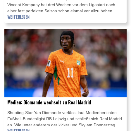
Vincent Kompany hat drei Wochen vor dem Ligastart nach
einer fast perfekten Saison schon einmal vor allzu hohen
Erwartungen gewarnt. "Es ist schwierig, besser zu werden - es
WEITERLESEN
geht ja nicht nur um die Pokale, die wir gewonnen haben,
sondern auch um die Anzahl der Tore und der Spiele, die wir
gewonnen haben. Das ist möglich, aber schwierig", sagte der
Belgier vor dem zweiten Test des deutschen Rekordmeisters
auf der Asienreise gegen Aston Villa am Freitag (14.00 Uhr
MESZ/FC Bayern TV Plus) in Hongkong.
Medien: Diomande wechselt zu Real Madrid
Shooting-Star Yan Diomande verlässt laut Medienberichten
Fußball-Bundesligist RB Leipzig und schließt sich Real Madrid
an. Wie unter anderem der kicker und Sky am Donnerstag
berichteten, sollen sich beide Vereine auf den Wechsel