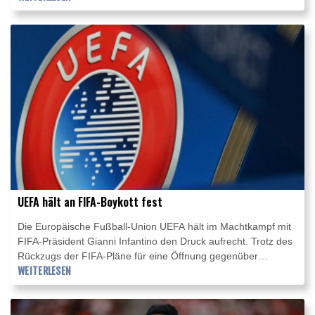
Brett mit 274,59 Punkten Bronze - und bescherte dem
deutschen Schwimm-Verband (DSV) die achte Medaille im
Centre Aquatique Olympique am Stade de France.
UEFA hält an FIFA-Boykott fest
Die Europäische Fußball-Union UEFA hält im Machtkampf mit
FIFA-Präsident Gianni Infantino den Druck aufrecht. Trotz des
Rückzugs der FIFA-Pläne für eine Öffnung gegenüber
externen Investoren hält die UEFA an ihrem Boykott der
WEITERLESEN
Wettbewerbe des Weltverbandes fest. Das geht aus einer
UEFA-Erklärung auf SID-Anfrage vom Donnerstag hervor.
Zudem bekräftigte die UEFA, sie habe das Vertrauen in