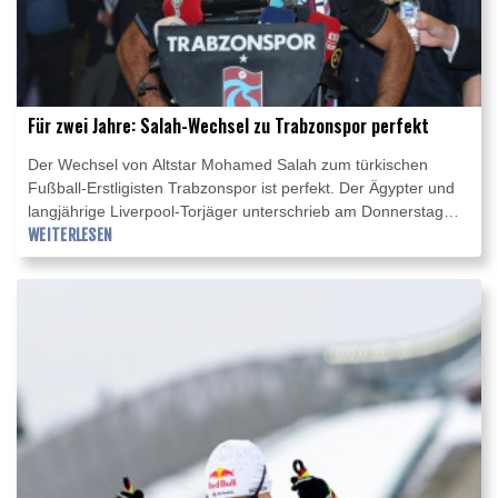
Für zwei Jahre: Salah-Wechsel zu Trabzonspor perfekt
Der Wechsel von Altstar Mohamed Salah zum türkischen
Fußball-Erstligisten Trabzonspor ist perfekt. Der Ägypter und
langjährige Liverpool-Torjäger unterschrieb am Donnerstag
einen Vertrag über zwei Jahre. Salah trug bei der Unterschrift
WEITERLESEN
ein Trikot des Klubs, der im Vorfeld vom "ersten Schritt einer
unvergesslichen Reise" gesprochen hatte.