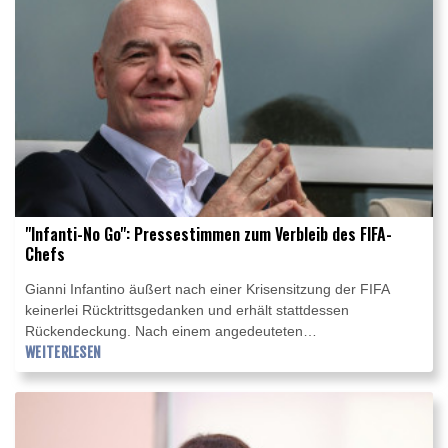
NWSL gespielt.
"Infanti-No Go": Pressestimmen zum Verbleib des FIFA-
Chefs
Gianni Infantino äußert nach einer Krisensitzung der FIFA
keinerlei Rücktrittsgedanken und erhält stattdessen
Rückendeckung. Nach einem angedeuteten
Fehlereingeständnis holt der Präsident des Fußball-
WEITERLESEN
Weltverbandes zum Gegenangriff auf seine Kritiker aus. Die
internationalen Pressestimmen im Überblick.