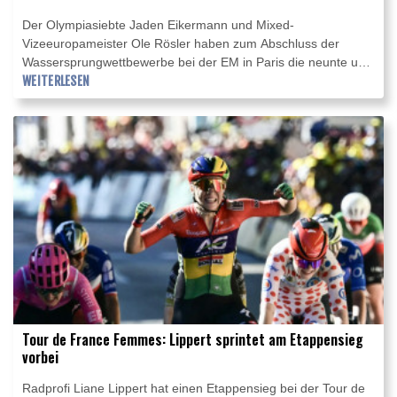
Der Olympiasiebte Jaden Eikermann und Mixed-
Vizeeuropameister Ole Rösler haben zum Abschluss der
Wassersprungwettbewerbe bei der EM in Paris die neunte und
zehnte Medaille für den Deutschen Schwimm-Verband (DSV)
WEITERLESEN
gewonnen. Im Einzelfinale vom Turm am Donnerstag sprang
der 21-jährige Eikermann, im Synchronfinale mit Luis Avila
Sanchez Fünfter und mit dem Team Siebter, mit 513,05
Punkten zu Silber.
Tour de France Femmes: Lippert sprintet am Etappensieg
vorbei
Radprofi Liane Lippert hat einen Etappensieg bei der Tour de