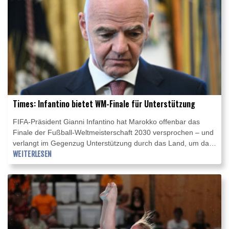
Times: Infantino bietet WM-Finale für Unterstützung
FIFA-Präsident Gianni Infantino hat Marokko offenbar das
Finale der Fußball-Weltmeisterschaft 2030 versprochen – und
verlangt im Gegenzug Unterstützung durch das Land, um das
Blatt im Machtkampf an der Spitze des Weltverbandes noch
WEITERLESEN
einmal zu wenden und international wieder Rückhalt zu
gewinnen. Dies berichtete die Times unter Berufung auf eine
anonyme Quelle.