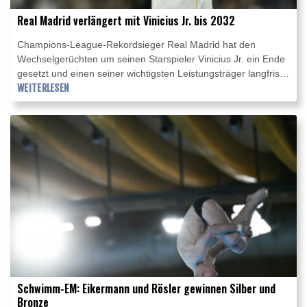
Real Madrid verlängert mit Vinicius Jr. bis 2032
Champions-League-Rekordsieger Real Madrid hat den
Wechselgerüchten um seinen Starspieler Vinicius Jr. ein Ende
gesetzt und einen seiner wichtigsten Leistungsträger langfristig
an sich gebunden. Wie die Königlichen am Donnerstagabend
WEITERLESEN
mitteilten, unterschrieb der 26-jährige Brasilianer einen neuen
Vertrag bis zum 30. Juni 2032. Zuletzt war Vinicius Jr. mit dem
englischen Meister FC Arsenal in Verbindung gebracht
worden.
Schwimm-EM: Eikermann und Rösler gewinnen Silber und
Bronze