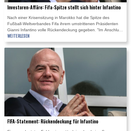
Investoren-Affäre: Fifa-Spitze stellt sich hinter Infantino
Nach einer Krisensitzung in Marokko hat die Spitze des
Fußball-Weltverbandes Fifa ihrem umstrittenen Präsidenten
Gianni Infantino volle Rückendeckung gegeben. "Im Anschluss
an ein Treffen in Rabat bekräftigten der Fifa-Generalsekretär
WEITERLESEN
und die anwesenden Mitglieder der Fifa-Geschäftsleitung ihre
uneingeschränkte Unterstützung für Fifa-Präsident Gianni
Infantino", hieß es am späten Mittwochabend in einer
Erklärung. Zugleich wurden in der den Weltfußball in Atem
haltenden Investoren-Affäre "Fehler" eingestanden.
FIFA-Statement: Rückendeckung für Infantino