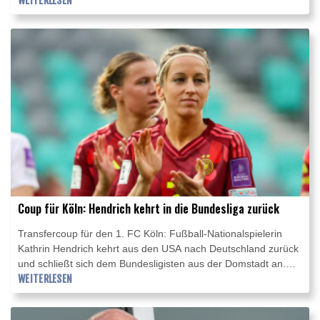
WEITERLESEN
geeinigt haben. Dem Vernehmen nach erhält RB eine feste
Ablöse von 125 Millionen Euro, die mit Bonuszahlungen sogar
auf 140 Millionen Euro ansteigen könnte.
Coup für Köln: Hendrich kehrt in die Bundesliga zurück
Transfercoup für den 1. FC Köln: Fußball-Nationalspielerin
Kathrin Hendrich kehrt aus den USA nach Deutschland zurück
und schließt sich dem Bundesligisten aus der Domstadt an.
Wie die Kölnerinnen am Donnerstag mitteilten, unterschrieb
WEITERLESEN
die 34 Jahre alte Innenverteidigerin einen Vertrag bis Sommer
2028. Zuletzt hatte Hendrich für die Chicago Stars in der