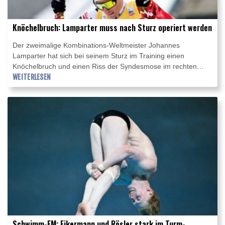
Knöchelbruch: Lamparter muss nach Sturz operiert werden
Der zweimalige Kombinations-Weltmeister Johannes
Lamparter hat sich bei seinem Sturz im Training einen
Knöchelbruch und einen Riss der Syndesmose im rechten
Knöchel zugezogen. Das ergab eine Untersuchung am
WEITERLESEN
Donnerstag in Innsbruck. Dabei wurde zudem eine
Innenbandzerrung im rechten Knie diagnostiziert.
Schwimm-EM: Eikermann und Rösler stark im Turm-