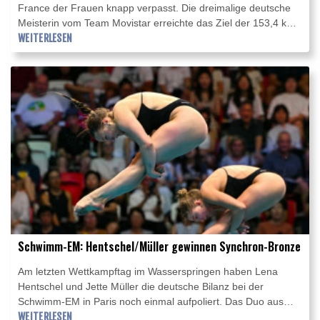
France der Frauen knapp verpasst. Die dreimalige deutsche
Meisterin vom Team Movistar erreichte das Ziel der 153,4 km
langen sechsten Etappe in Tournon-sur-Rhone als Teil einer
WEITERLESEN
Fluchtgruppe, war im kräftezehrenden Sprint um den
Tagessieg aber chancenlos. Beim Erfolg von Kim Le Court-
Pienaar (Mauritius/AG Insurance-Soudal) belegte Lippert den
sechsten Platz. Antonia Niedermaier (Team
Canyon//SRAM/+0:28 Minuten) kam im Weißen Trikot als 14.
mit den Favoriten an.
Schwimm-EM: Hentschel/Müller gewinnen Synchron-Bronze
Am letzten Wettkampftag im Wasserspringen haben Lena
Hentschel und Jette Müller die deutsche Bilanz bei der
Schwimm-EM in Paris noch einmal aufpoliert. Das Duo aus
Berlin und Dresden gewann im Synchronspringen vom 3-m-
WEITERLESEN