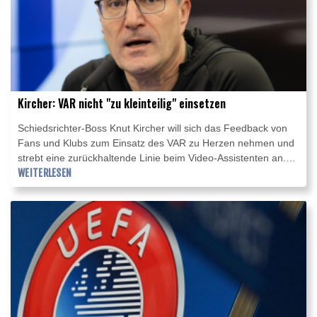
Kircher: VAR nicht "zu kleinteilig" einsetzen
Schiedsrichter-Boss Knut Kircher will sich das Feedback von
Fans und Klubs zum Einsatz des VAR zu Herzen nehmen und
strebt eine zurückhaltende Linie beim Video-Assistenten an.
Man höre "schon hin, was viele Fans uns zurückspiegeln und
WEITERLESEN
auch Klubverantwortliche uns zurückmelden: dass wir
idealerweise nicht zu kleinteilig werden, nicht zu
mikroskopisch, um dem Fußball ein Stück weit wieder das
zurückzugeben, was ihn ausmacht: Spontaneität", sagte
Kircher im Interview mit RTL/Sky.