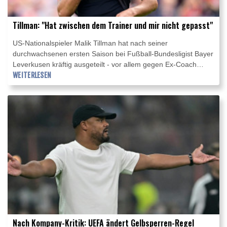
Tillman: "Hat zwischen dem Trainer und mir nicht gepasst"
US-Nationalspieler Malik Tillman hat nach seiner
durchwachsenen ersten Saison bei Fußball-Bundesligist Bayer
Leverkusen kräftig ausgeteilt - vor allem gegen Ex-Coach
Kasper Hjulmand. "Ich bin wohl nicht richtig angekommen. In
WEITERLESEN
der Mannschaft habe ich mich wohlgefühlt. Aber man kann
inzwischen offen sagen, dass es zwischen dem Trainer und
mir nicht richtig gepasst hat", sagte Tillman im Interview mit
dem Kölner Stadt-Anzeiger und der Kölnischen Rundschau
(Donnerstagsausgaben). Der "Spaß" habe ihm "gefehlt",
ergänzte Tillman.
Nach Kompany-Kritik: UEFA ändert Gelbsperren-Regel