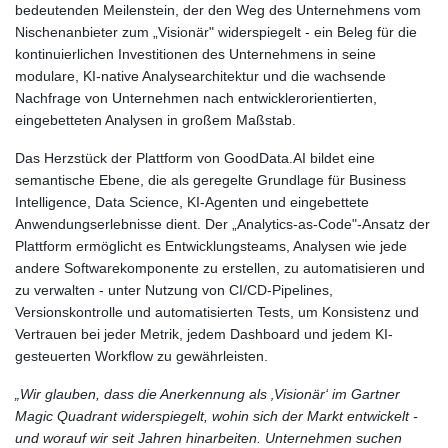
bedeutenden Meilenstein, der den Weg des Unternehmens vom
Nischenanbieter zum „Visionär" widerspiegelt - ein Beleg für die
kontinuierlichen Investitionen des Unternehmens in seine
modulare, KI-native Analysearchitektur und die wachsende
Nachfrage von Unternehmen nach entwicklerorientierten,
eingebetteten Analysen in großem Maßstab.
Das Herzstück der Plattform von GoodData.AI bildet eine
semantische Ebene, die als geregelte Grundlage für Business
Intelligence, Data Science, KI-Agenten und eingebettete
Anwendungserlebnisse dient. Der „Analytics-as-Code"-Ansatz der
Plattform ermöglicht es Entwicklungsteams, Analysen wie jede
andere Softwarekomponente zu erstellen, zu automatisieren und
zu verwalten - unter Nutzung von CI/CD-Pipelines,
Versionskontrolle und automatisierten Tests, um Konsistenz und
Vertrauen bei jeder Metrik, jedem Dashboard und jedem KI-
gesteuerten Workflow zu gewährleisten.
„Wir glauben, dass die Anerkennung als ‚Visionär‘ im Gartner
Magic Quadrant widerspiegelt, wohin sich der Markt entwickelt -
und worauf wir seit Jahren hinarbeiten. Unternehmen suchen