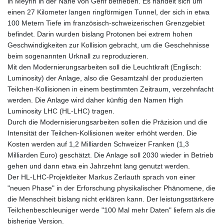
in Meyrin in der Nähe von Genf betrieben. Es handelt sich um
einen 27 Kilometer langen ringförmigen Tunnel, der sich in etwa
100 Metern Tiefe im französisch-schweizerischen Grenzgebiet
befindet. Darin wurden bislang Protonen bei extrem hohen
Geschwindigkeiten zur Kollision gebracht, um die Geschehnisse
beim sogenannten Urknall zu reproduzieren.
Mit den Modernierungsarbeiten soll die Leuchtkraft (Englisch:
Luminosity) der Anlage, also die Gesamtzahl der produzierten
Teilchen-Kollisionen in einem bestimmten Zeitraum, verzehnfacht
werden. Die Anlage wird daher künftig den Namen High
Luminosity LHC (HL-LHC) tragen.
Durch die Modernisierungsarbeiten sollen die Präzision und die
Intensität der Teilchen-Kollisionen weiter erhöht werden. Die
Kosten werden auf 1,2 Milliarden Schweizer Franken (1,3
Milliarden Euro) geschätzt. Die Anlage soll 2030 wieder in Betrieb
gehen und dann etwa ein Jahrzehnt lang genutzt werden.
Der HL-LHC-Projektleiter Markus Zerlauth sprach von einer
"neuen Phase" in der Erforschung physikalischer Phänomene, die
die Menschheit bislang nicht erklären kann. Der leistungsstärkere
Teilchenbeschleuniger werde "100 Mal mehr Daten" liefern als die
bisherige Version.