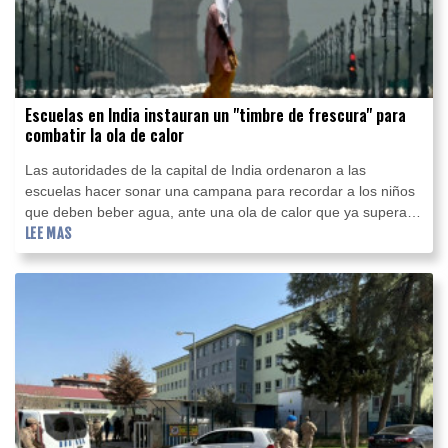
Escuelas en India instauran un "timbre de frescura" para
combatir la ola de calor
Las autoridades de la capital de India ordenaron a las
escuelas hacer sonar una campana para recordar a los niños
que deben beber agua, ante una ola de calor que ya supera
los 40 ºC.
LEE MAS