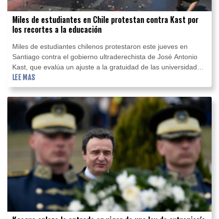
Miles de estudiantes en Chile protestan contra Kast por
los recortes a la educación
Miles de estudiantes chilenos protestaron este jueves en
Santiago contra el gobierno ultraderechista de José Antonio
Kast, que evalúa un ajuste a la gratuidad de las universidades
luego de que redujo el presupuesto del Ministerio de
LEE MAS
Educación, constató la AFP.