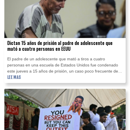
Dictan 15 años de prisión al padre de adolescente que
mató a cuatro personas en EEUU
El padre de un adolescente que mató a tiros a cuatro
personas en una escuela de Estados Unidos fue condenado
este jueves a 15 años de prisión, un caso poco frecuente de
una persona declarada culpable por un ataque perpetrado por
LEE MAS
su hijo.