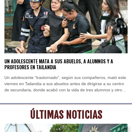
Alicante
33 °C
Córdoba
37 °C
Málaga
31 °C
Murcia
34 °C
Las Palmas de Gran Canaria
29 °C
Ibiza
30 °C
Buenos Aires
13 °C
Caracas
29 °C
Managua
28 °C
San José
36 °C
Asunción
23 °C
Panama City
33 °C
UN ADOLESCENTE MATA A SUS ABUELOS, A ALUMNOS Y A
PROFESORES EN TAILANDIA
Un adolescente "trastornado", según sus compañeros, mató este
viernes en Tailandia a sus abuelos antes de dirigirse a su centro
de secundaria, donde acabó con la vida de tres alumnos y otros
tantos profesores.
ÚLTIMAS NOTICIAS