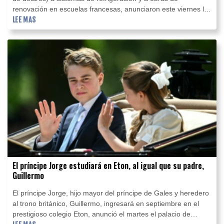
renovación en escuelas francesas, anunciaron este viernes las
autoridades y empresas públicas, cuando una ola de calor
LEE MAS
azota el país.
El príncipe Jorge estudiará en Eton, al igual que su padre,
Guillermo
El príncipe Jorge, hijo mayor del príncipe de Gales y heredero
al trono británico, Guillermo, ingresará en septiembre en el
prestigioso colegio Eton, anunció el martes el palacio de