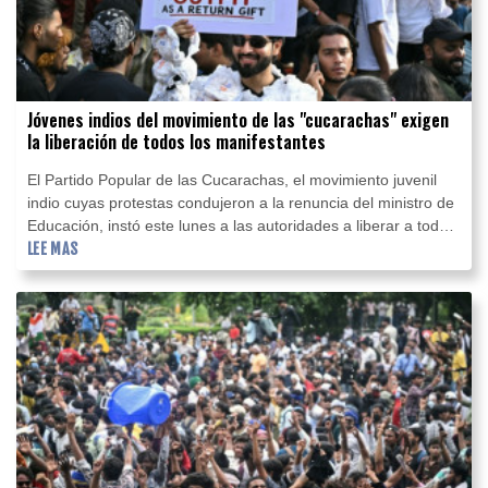
Jóvenes indios del movimiento de las "cucarachas" exigen
la liberación de todos los manifestantes
El Partido Popular de las Cucarachas, el movimiento juvenil
indio cuyas protestas condujeron a la renuncia del ministro de
Educación, instó este lunes a las autoridades a liberar a todos
los manifestantes detenidos durante semanas de
LEE MAS
movilizaciones en todo el país.