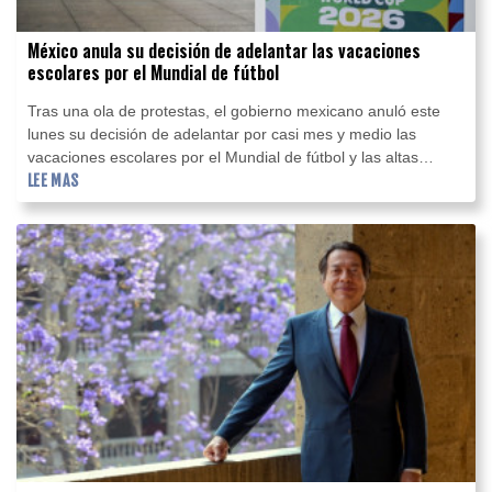
México anula su decisión de adelantar las vacaciones
escolares por el Mundial de fútbol
Tras una ola de protestas, el gobierno mexicano anuló este
lunes su decisión de adelantar por casi mes y medio las
vacaciones escolares por el Mundial de fútbol y las altas
temperaturas en algunas regiones, informó la Secretaría de
LEE MAS
Educación.