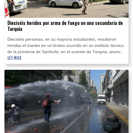
Dieciséis heridos por arma de fuego en una secundaria de
Turquía
Dieciséis personas, en su mayoría estudiantes, resultaron
heridas el martes en un tiroteo ocurrido en un instituto técnico
de la provincia de Sanliurfa, en el sureste de Turquía, anunció
el gobernador local.
LEE MAS