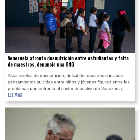
Venezuela afronta desnutrición entre estudiantes y falta
de maestros, denuncia una ONG
Altos niveles de desnutrición, déficit de maestros e incluso
pensamientos suicidas entre niños y jóvenes figuran entre los
problemas que enfrenta el sector educativo de Venezuela,
deteriorado por la profunda crisis económica de años
LEE MAS
recientes, denunció el martes la ONG FundaRedes.