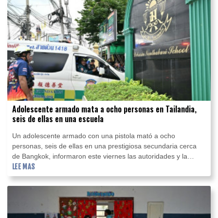
Adolescente armado mata a ocho personas en Tailandia,
seis de ellas en una escuela
Un adolescente armado con una pistola mató a ocho
personas, seis de ellas en una prestigiosa secundaria cerca
de Bangkok, informaron este viernes las autoridades y la
policía tailandesas.
LEE MAS