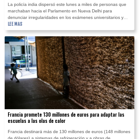
La policía india dispersó este lunes a miles de personas que
marchaban hacia el Parlamento en Nueva Delhi para
denunciar irregularidades en los exámenes universitarios y
exigir la dimisión del ministro de Educación, Dharmendra
LEE MAS
Pradhan.
Francia promete 130 millones de euros para adaptar las
escuelas a las olas de calor
Francia destinará más de 130 millones de euros (148 millones
de dólares) a sistemas de refrigeración y a obras de