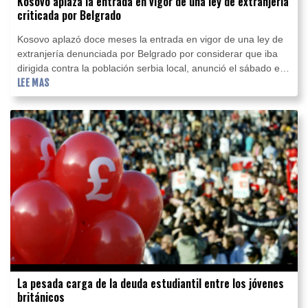
Kosovo aplaza la entrada en vigor de una ley de extranjería
criticada por Belgrado
Kosovo aplazó doce meses la entrada en vigor de una ley de
extranjería denunciada por Belgrado por considerar que iba
dirigida contra la población serbia local, anunció el sábado el
primer ministro kosovar, Albin Kurti.
LEE MAS
La pesada carga de la deuda estudiantil entre los jóvenes
británicos