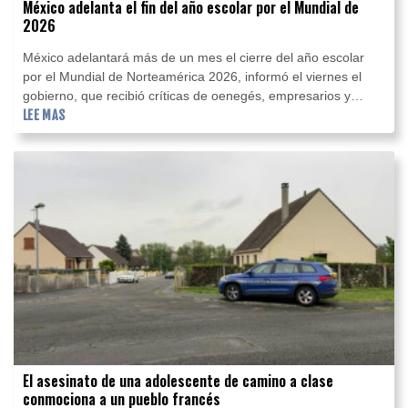
México adelanta el fin del año escolar por el Mundial de
2026
México adelantará más de un mes el cierre del año escolar
por el Mundial de Norteamérica 2026, informó el viernes el
gobierno, que recibió críticas de oenegés, empresarios y
padres de familia, mientras dos estados sede del torneo
LEE MAS
rechazaron la medida.
El asesinato de una adolescente de camino a clase
conmociona a un pueblo francés