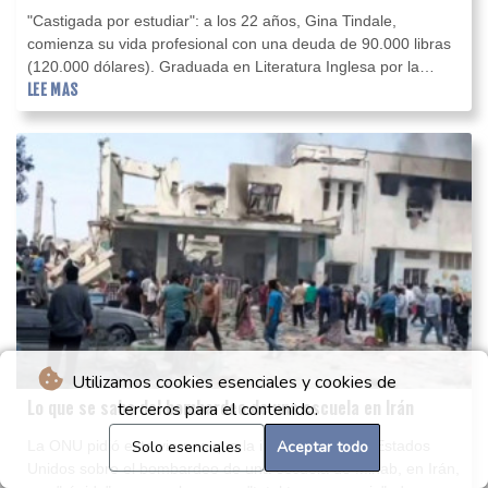
"Castigada por estudiar": a los 22 años, Gina Tindale,
comienza su vida profesional con una deuda de 90.000 libras
(120.000 dólares). Graduada en Literatura Inglesa por la
Universidad de Newcastle, no tuvo más opción que
LEE MAS
endeudarse para pagar su matrícula.
Utilizamos cookies esenciales y cookies de
Lo que se sabe del bombardeo de una escuela en Irán
terceros para el contenido.
La ONU pidió este viernes que la investigación de Estados
Solo esenciales
Aceptar todo
Unidos sobre el bombardeo de una escuela de Minab, en Irán,