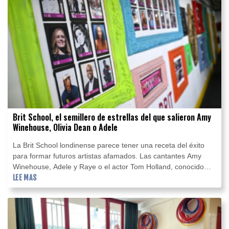
Brit School, el semillero de estrellas del que salieron Amy
Winehouse, Olivia Dean o Adele
La Brit School londinense parece tener una receta del éxito
para formar futuros artistas afamados. Las cantantes Amy
Winehouse, Adele y Raye o el actor Tom Holland, conocido
por su papel de "Spiderman", son antiguos alumnos de esta
LEE MAS
escuela pública, orgullosa de ser gratuita.