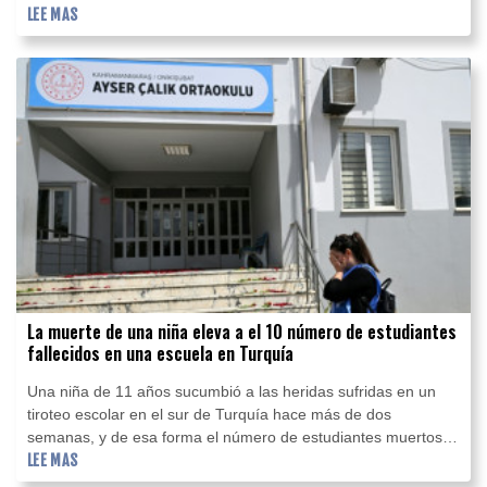
empleo en Oriente Medio
LEE MAS
La muerte de una niña eleva a el 10 número de estudiantes
fallecidos en una escuela en Turquía
Una niña de 11 años sucumbió a las heridas sufridas en un
tiroteo escolar en el sur de Turquía hace más de dos
semanas, y de esa forma el número de estudiantes muertos
en ese ataque ascendió a 10, informó la prensa local este
LEE MAS
lunes.