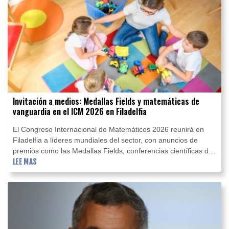
Invitación a medios: Medallas Fields y matemáticas de
vanguardia en el ICM 2026 en Filadelfia
El Congreso Internacional de Matemáticos 2026 reunirá en
Filadelfia a líderes mundiales del sector, con anuncios de
premios como las Medallas Fields, conferencias científicas de
vanguardia y eventos abiertos al público
LEE MAS