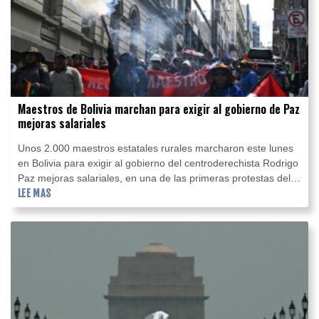
Maestros de Bolivia marchan para exigir al gobierno de Paz
mejoras salariales
Unos 2.000 maestros estatales rurales marcharon este lunes
en Bolivia para exigir al gobierno del centroderechista Rodrigo
Paz mejoras salariales, en una de las primeras protestas del
sector este año contra el gobierno.
LEE MAS