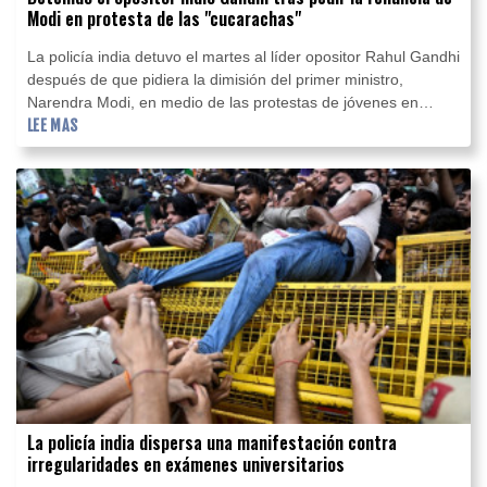
Modi en protesta de las "cucarachas"
La policía india detuvo el martes al líder opositor Rahul Gandhi
después de que pidiera la dimisión del primer ministro,
Narendra Modi, en medio de las protestas de jóvenes en
Nueva Delhi que exigen reformas educativas.
LEE MAS
La policía india dispersa una manifestación contra
irregularidades en exámenes universitarios