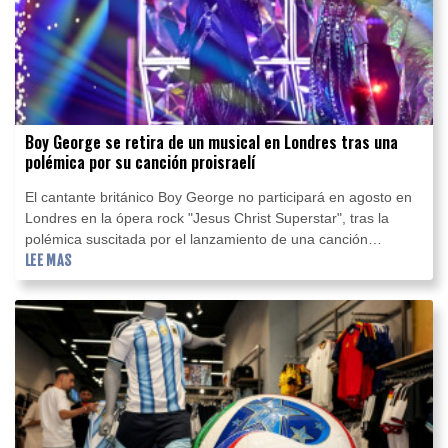
Boy George se retira de un musical en Londres tras una
polémica por su canción proisraelí
El cantante británico Boy George no participará en agosto en
Londres en la ópera rock "Jesus Christ Superstar", tras la
polémica suscitada por el lanzamiento de una canción
proisraelí del artista, "We Will Dance Again", anunció su
LEE MAS
representante.