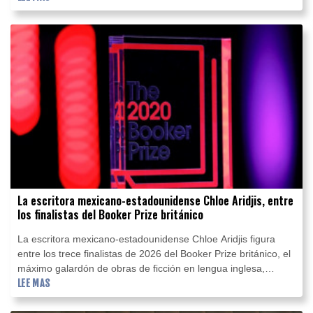
La escritora mexicano-estadounidense Chloe Aridjis, entre
los finalistas del Booker Prize británico
La escritora mexicano-estadounidense Chloe Aridjis figura
entre los trece finalistas de 2026 del Booker Prize británico, el
máximo galardón de obras de ficción en lengua inglesa,
anunciaron este martes los organizadores en un comunicado.
LEE MAS