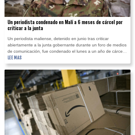
Un periodista condenado en Malí a 6 meses de cárcel por
criticar a la junta
Un periodista maliense, detenido en junio tras criticar
abiertamente a la junta gobernante durante un foro de medios
de comunicación, fue condenado el lunes a un año de cárcel -
con seis meses en suspenso-, supo la AFP por el Centro
LEE MAS
Nacional de Lucha contra la Ciberdelincuencia.