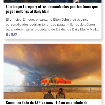
El príncipe Enrique y otros demandantes podrían tener que
pagar millones al Daily Mail
El príncipe Enrique, el cantante Elton John y otras cinco
personalidades podrían tener que pagar millones de dólares
para indemnizar al propietario de los diarios Daily Mail y Mail
On Sunday, contra quien perdieron un juicio a principios de
LEE MAS
julio.
Cómo una foto de AFP se convirtió en un símbolo del