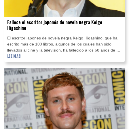
Fallece el escritor japonés de novela negra Keigo
Higashino
El escritor japonés de novela negra Keigo Higashino, que ha
escrito más de 100 libros, algunos de los cuales han sido
llevados al cine y la televisión, ha fallecido a los 68 años de un
cáncer, informó este lunes su editorial.
LEE MAS