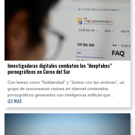
Investigadoras digitales combaten los "deepfakes"
pornográficos en Corea del Sur
Con lemas como "Solidaridad" y "Juntos con las víctimas", un
grupo de surcoreanas rastrea en internet contenidos
pornográficos generados con inteligencia artificial que
suplantan la identidad de otras mujeres.
LEE MAS