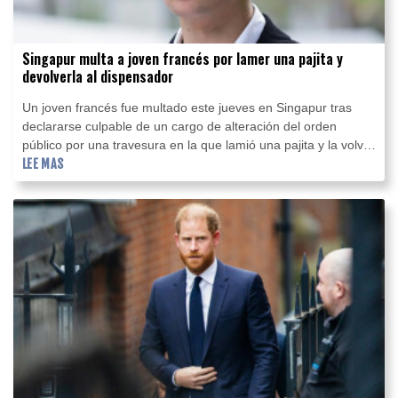
Singapur multa a joven francés por lamer una pajita y
devolverla al dispensador
Un joven francés fue multado este jueves en Singapur tras
declararse culpable de un cargo de alteración del orden
público por una travesura en la que lamió una pajita y la volvió
a colocar en el dispensador de una máquina de jugos de la
LEE MAS
ciudad-estado.