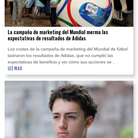
La campaña de marketing del Mundial merma las
expectativas de resultados de Adidas
Los costes de la campaña de marketing del Mundial de fútbol
lastraron los resultados de Adidas, que no cumplió las
expectativas de beneficio y vio cómo sus acciones se
precipitaban el jueves hacia su mayor caída en un solo día de
LEE MAS
su historia.