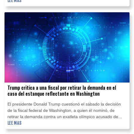
causó la muerte de las 13 personas a bordo.
LEE MAS
Trump critica a una fiscal por retirar la demanda en el
caso del estanque reflectante en Washington
El presidente Donald Trump cuestionó el sábado la decisión
de la fiscal federal de Washington, a quien él nominó, de
retirar la demanda contra un exatleta olímpico acusado de
dañar el gran estanque reflectante contiguo al Monumento a
LEE MAS
Lincoln.