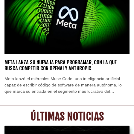
Alicante
27 °C
Córdoba
25 °C
Málaga
27 °C
Murcia
25 °C
Las Palmas de Gran Canaria
24 °C
Ibiza
28 °C
Buenos Aires
6 °C
Caracas
24 °C
Managua
22 °C
San José
23 °C
Asunción
14 °C
Panama City
25 °C
META LANZA SU NUEVA IA PARA PROGRAMAR, CON LA QUE
BUSCA COMPETIR CON OPENAI Y ANTHROPIC
Meta lanzó el miércoles Muse Code, una inteligencia artificial
capaz de escribir código de software de manera autónoma, lo
que marca su entrada en el segmento más lucrativo del
competitivo mercado de la IA generativa.
ÚLTIMAS NOTICIAS