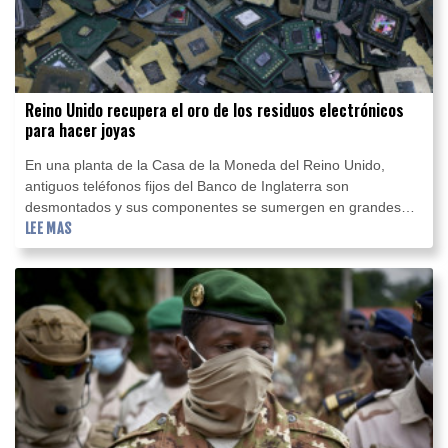
Reino Unido recupera el oro de los residuos electrónicos
para hacer joyas
En una planta de la Casa de la Moneda del Reino Unido,
antiguos teléfonos fijos del Banco de Inglaterra son
desmontados y sus componentes se sumergen en grandes
depósitos con sustancias químicas. El objetivo es recuperar el
LEE MAS
oro presente en sus circuitos electrónicos.