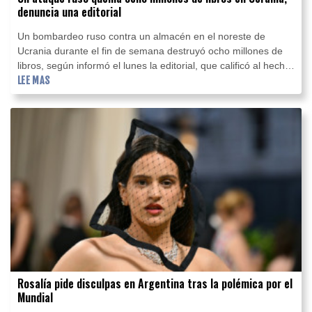
denuncia una editorial
Un bombardeo ruso contra un almacén en el noreste de
Ucrania durante el fin de semana destruyó ocho millones de
libros, según informó el lunes la editorial, que calificó al hecho
como un ataque contra la cultura ucraniana.
LEE MAS
Rosalía pide disculpas en Argentina tras la polémica por el
Mundial