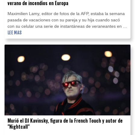
verano de incendios en Europa
Maximilien Lamy, editor de fotos de la AFP, estaba la semana
pasada de vacaciones con su pareja y su hija cuando sacó
con su celular una serie de instantáneas de veraneantes en el
suroeste de Francia, azotado por el fuego.
LEE MAS
Murió el DJ Kavinsky, figura de la French Touch y autor de
"Nightcall"