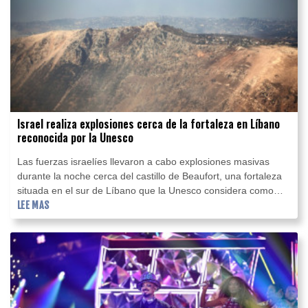
Israel realiza explosiones cerca de la fortaleza en Líbano
reconocida por la Unesco
Las fuerzas israelíes llevaron a cabo explosiones masivas
durante la noche cerca del castillo de Beaufort, una fortaleza
situada en el sur de Líbano que la Unesco considera como
Patrimonio Mundial en peligro, indicó un medio oficial libanés.
LEE MAS