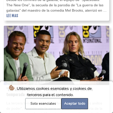
The New One", la secuela de la parodia de "La guerra de las
galaxias" del maestro de la comedia Mel Brooks, aterrizó en la
Comic-Con este viernes en San Diego.
LEE MAS
Utilizamos cookies esenciales y cookies de
"Los anillos de poder" estrena tráiler de su tercera
temporada en la Comic-Con
terceros para el contenido.
La tercera temporada de "El señor de los anillos: Los anillos
Solo esenciales
Aceptar todo
de poder", considerada la serie más cara de la historia de la