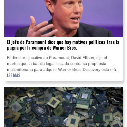
El jefe de Paramount dice que hay motivos políticos tras la
pugna por la compra de Warner Bros.
El director ejecutivo de Paramount, David Ellison, dijo el
martes que la batalla legal iniciada contra su propuesta
multimillonaria para adquirir Warner Bros. Discovery está más
impulsada por motivos políticos que por preocupaciones de
LEE MAS
mercado.