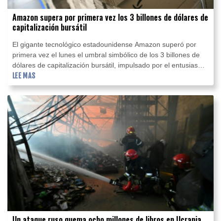
Amazon supera por primera vez los 3 billones de dólares de
capitalización bursátil
El gigante tecnológico estadounidense Amazon superó por
primera vez el lunes el umbral simbólico de los 3 billones de
dólares de capitalización bursátil, impulsado por el entusiasmo
suscitado por sus resultados trimestrales.
LEE MAS
Un ataque ruso quema ocho millones de libros en Ucrania,