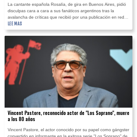
La cantante española Rosalía, de gira en Buenos Aires, pidió
disculpas cara a cara a sus fanáticos argentinos tras la
avalancha de críticas que recibió por una publicación en redes
sociales sobre la derrota de la albiceleste en la final del
LEE MAS
Mundial.
Vincent Pastore, reconocido actor de "Los Soprano", muere
a los 80 años
Vincent Pastore, el actor conocido por su papel como gángster
convertido en informante en la exitosa serie "Los Soprano" de