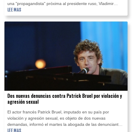
una "propagandista" próxima al presidente ruso, Vladimir
Putin, indicó este miércoles a AFP el Ministerio del Interior.
LEE MAS
Dos nuevas denuncias contra Patrick Bruel por violación y
agresión sexual
El actor francés Patrick Bruel, imputado en su país por
violación y agresión sexual, es objeto de dos nuevas
demandas, informó el martes la abogada de las denunciantes,
lo que confirma la información publicada por el sitio Mediapart.
LEE MAS