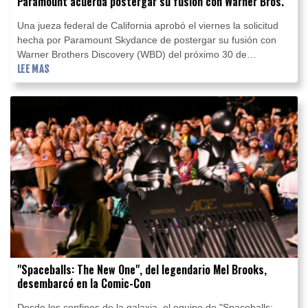
Paramount acuerda postergar su fusión con Warner Bros.
Una jueza federal de California aprobó el viernes la solicitud
hecha por Paramount Skydance de postergar su fusión con
Warner Brothers Discovery (WBD) del próximo 30 de
septiembre al 1 de junio de 2027.
LEE MAS
"Spaceballs: The New One", del legendario Mel Brooks,
desembarcó en la Comic-Con
Desde los confines de la galaxia, el equipo de "Spaceballs: