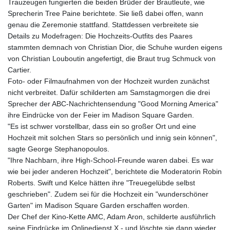
Trauzeugen fungierten die beiden Brüder der Brautleute, wie
Sprecherin Tree Paine berichtete. Sie ließ dabei offen, wann
genau die Zeremonie stattfand. Stattdessen verbreitete sie
Details zu Modefragen: Die Hochzeits-Outfits des Paares
stammten demnach von Christian Dior, die Schuhe wurden eigens
von Christian Louboutin angefertigt, die Braut trug Schmuck von
Cartier.
Foto- oder Filmaufnahmen von der Hochzeit wurden zunächst
nicht verbreitet. Dafür schilderten am Samstagmorgen die drei
Sprecher der ABC-Nachrichtensendung "Good Morning America"
ihre Eindrücke von der Feier im Madison Square Garden.
"Es ist schwer vorstellbar, dass ein so großer Ort und eine
Hochzeit mit solchen Stars so persönlich und innig sein können",
sagte George Stephanopoulos.
"Ihre Nachbarn, ihre High-School-Freunde waren dabei. Es war
wie bei jeder anderen Hochzeit", berichtete die Moderatorin Robin
Roberts. Swift und Kelce hätten ihre "Treuegelübde selbst
geschrieben". Zudem sei für die Hochzeit ein "wunderschöner
Garten" im Madison Square Garden erschaffen worden.
Der Chef der Kino-Kette AMC, Adam Aron, schilderte ausführlich
seine Eindrücke im Onlinedienst X - und löschte sie dann wieder.