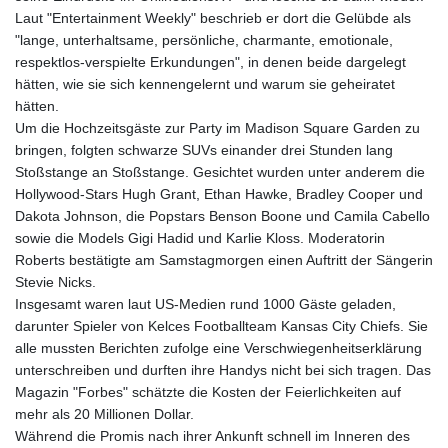
Laut "Entertainment Weekly" beschrieb er dort die Gelübde als
"lange, unterhaltsame, persönliche, charmante, emotionale,
respektlos-verspielte Erkundungen", in denen beide dargelegt
hätten, wie sie sich kennengelernt und warum sie geheiratet
hätten.
Um die Hochzeitsgäste zur Party im Madison Square Garden zu
bringen, folgten schwarze SUVs einander drei Stunden lang
Stoßstange an Stoßstange. Gesichtet wurden unter anderem die
Hollywood-Stars Hugh Grant, Ethan Hawke, Bradley Cooper und
Dakota Johnson, die Popstars Benson Boone und Camila Cabello
sowie die Models Gigi Hadid und Karlie Kloss. Moderatorin
Roberts bestätigte am Samstagmorgen einen Auftritt der Sängerin
Stevie Nicks.
Insgesamt waren laut US-Medien rund 1000 Gäste geladen,
darunter Spieler von Kelces Footballteam Kansas City Chiefs. Sie
alle mussten Berichten zufolge eine Verschwiegenheitserklärung
unterschreiben und durften ihre Handys nicht bei sich tragen. Das
Magazin "Forbes" schätzte die Kosten der Feierlichkeiten auf
mehr als 20 Millionen Dollar.
Während die Promis nach ihrer Ankunft schnell im Inneren des