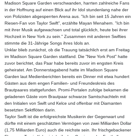
Madison Square Garden verschwanden, harrten zahlreiche Fans
in der Hoffnung auf einen Blick auf ihr Idol stundenlang nahe der
von Polizisten abgesperrten Arena aus. "Ich bin seit 15 Jahren ein
Riesen-Fan von Taylor Swift", erzählte Mayan Menahem. "Ich bin
mit ihrer Musik aufgewachsen und total glücklich, heute bei ihrer
Hochzeit in New York zu sein." Zusammen mit anderen Swifties
stimmte die 31-Jährige Songs ihres Idols an.
Unklar blieb zunächst, ob die Trauung tatsächlich erst am Freitag
im Madison Square Garden stattfand. Die "New York Post" hatte
zuvor berichtet, das Paar habe bereits zuvor im engsten Kreis
geheiratet. Am Donnerstagabend hatte im Madison Square
Garden laut Medienberichten bereits ein Dinner mit etwa hundert
Gästen aus dem engen Familien- und Freundeskreis des
Brautpaares stattgefunden. Promi-Portalen zufolge bekamen die
geladenen Gäste vom Brautpaar schwarze Samtschachteln mit
den Initialen von Swift und Kelce und offenbar mit Diamanten
besetzten Sektflöten darin.
Taylor Swift ist die erfolgreichste Musikerin der Gegenwart und
dürfte mit einem geschätzten Vermögen von zwei Milliarden Dollar
(1,75 Milliarden Euro) auch die reichste sein. Ihr frischgebackener