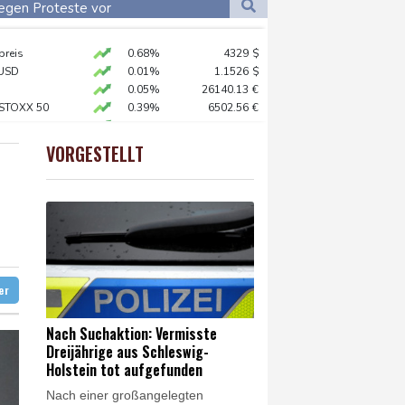
Dortmund
12 °C
egen Proteste vor
5 °C
Flensburg
14 °C
preis
0.68%
4329
$
22 °C
USD
0.01%
1.1526
$
 der Grünen
0.05%
26140.13
€
 STOXX 50
0.39%
6502.56
€
ionalen Kraftakt"
X
0.01%
32431.12
€
AX
1.36%
4000.99
€
VORGESTELLT
X
0.06%
18564.81
€
er: VAR nicht "zu kleinteilig" einsetzen
akt schließen
t übernimmt Ermittlungen
ter
Nach Suchaktion: Vermisste
Dreijährige aus Schleswig-
Holstein tot aufgefunden
Nach einer großangelegten