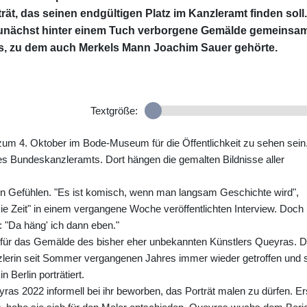
ät, das seinen endgültigen Platz im Kanzleramt finden soll.
zunächst hinter einem Tuch verborgene Gemälde gemeinsam
s, zu dem auch Merkels Mann Joachim Sauer gehörte.
Textgröße:
 zum 4. Oktober im Bode-Museum für die Öffentlichkeit zu sehen sein
des Bundeskanzleramts. Dort hängen die gemalten Bildnisse aller
n Gefühlen. "Es ist komisch, wenn man langsam Geschichte wird",
ie Zeit" in einem vergangene Woche veröffentlichten Interview. Doch
 "Da häng' ich dann eben."
l für das Gemälde des bisher eher unbekannten Künstlers Queyras. D
lerin seit Sommer vergangenen Jahres immer wieder getroffen und 
n Berlin porträtiert.
yras 2022 informell bei ihr beworben, das Porträt malen zu dürfen. Er