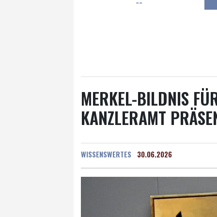
--
Frankfurt am Main
15 °C
Hannover
14 °C
Kö
Rostock
16 °C
Stut
Salzburg
19 °C
Ba
MERKEL-BILDNIS FÜ
KANZLERAMT PRÄSE
WISSENSWERTES
30.06.2026