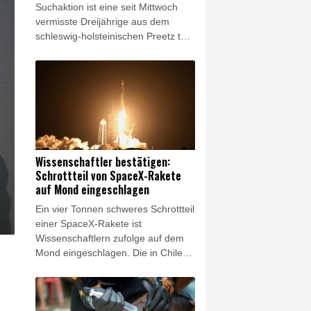
Suchaktion ist eine seit Mittwoch
vermisste Dreijährige aus dem
schleswig-holsteinischen Preetz tot
aufgefunden worden. Einsatzkräfte
entdeckten am Donnerstagmorgen
in dem Ort im Kreis Plön ein
lebloses Kleinkind, bei dem es sich
mit großer Wahrscheinlichkeit um
das gesuchte autistische Mädchen
handelt, wie die Polizei in Kiel
mitteilte.
Wissenschaftler bestätigen:
Schrottteil von SpaceX-Rakete
auf Mond eingeschlagen
Ein vier Tonnen schweres Schrottteil
einer SpaceX-Rakete ist
Wissenschaftlern zufolge auf dem
Mond eingeschlagen. Die in Chile
ansässige Europäische
Südsternwarte (ESO) teilte am
Mittwoch mit, dass sie mit Hilfe ihres