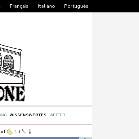
l
Français
Italiano
Português
UNG
WISSENSWERTES
WETTER
orf
13 °C