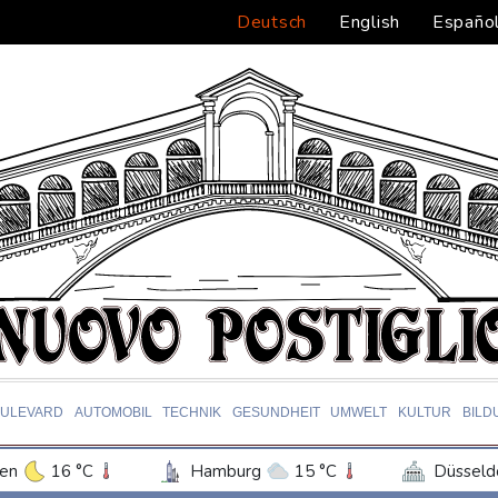
Deutsch
English
Españo
ULEVARD
AUTOMOBIL
TECHNIK
GESUNDHEIT
UMWELT
KULTUR
BILD
en
16 °C
Hamburg
15 °C
Düsseld