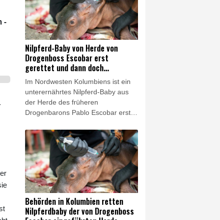
hochentwickelten Very Large
Telescope (VLT) entsprechende
"Spektrallinien" entdeckt habe. Der
 -
Aufprall habe sich genau so
ereignet wie erwartet.
Nilpferd-Baby von Herde von
Drogenboss Escobar erst
gerettet und dann doch
gestorben
Im Nordwesten Kolumbiens ist ein
unterernährtes Nilpferd-Baby aus
der Herde des früheren
.
Drogenbarons Pablo Escobar erst
gerettet worden - und dann doch
gestorben. Das Tier war getrennt
von seiner Mutter in einem Gebüsch
an einem Fluss in der Gemeinde
Puerto Nare in Antioquia entdeckt
er
und in Obhut genommen worden.
Es sprach nach Angaben des
sie
verantwortlichen Tierarztes aber
Behörden in Kolumbien retten
letztlich "nicht angemessen auf die
st
Nilpferdbaby der von Drogenboss
Behandlung an und verstarb" am