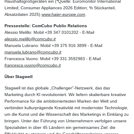
Haushaltsgroßgeräten ein (*Quelle: Euromonitor International
Limited; Consumer Appliances 2026 Edition; % Stückanteil,
Absatzdaten 2025)
www.haier-europe.com
.
Pressestelle: ComCubo Public Relations
Alessio Melillo: Mobil +39 347 0101202 - E-Mail
alessio.melillo@comcubo.it
Manuela Lubrano: Mobil +39 375 916 3899 - E-Mail
manuela.lubrano@comcubo.it
Francesca Vuono: Mobil +39 331 3592983 - E-Mail
francesca.vuono@comcubo.it
Über Stagwell
Stagwell ist das globale „Challenger"-Netzwerk, das das
Marketing durch KI revolutioniert. Wir liefern skalierbare kreative
Performance für die ambitioniertesten Marken der Welt und
verbinden kulturprägende Kreativität mit modernster Technologie,
um die Kunst und die Wissenschaft des Marketings in Einklang zu
bringen. Unter der Führung von Unternehmern verfolgen unsere
Spezialisten in über 45 Ländern ein gemeinsames Ziel: die
Effektivität zu steigern und die Geschäftsergebnisse unserer