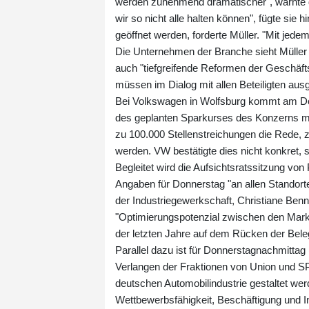
werden zunehmend dramatischer", warnte di
wir so nicht alle halten können", fügte sie 
geöffnet werden, forderte Müller. "Mit jedem
Die Unternehmen der Branche sieht Müller 
auch "tiefgreifende Reformen der Geschäf
müssen im Dialog mit allen Beteiligten ausge
Bei Volkswagen in Wolfsburg kommt am Don
des geplanten Sparkurses des Konzerns mit
zu 100.000 Stellenstreichungen die Rede, z
werden. VW bestätigte dies nicht konkret, 
Begleitet wird die Aufsichtsratssitzung vo
Angaben für Donnerstag "an allen Standort
der Industriegewerkschaft, Christiane Benn
"Optimierungspotenzial zwischen den Mar
der letzten Jahre auf dem Rücken der Bele
Parallel dazu ist für Donnerstagnachmittag
Verlangen der Fraktionen von Union und SP
deutschen Automobilindustrie gestaltet wer
Wettbewerbsfähigkeit, Beschäftigung und I