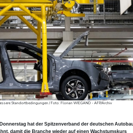
 bessere Standortbedingungen / Foto: Florian WIEGAND - AFP/Archiv
 Donnerstag hat der Spitzenverband der deutschen Autoba
nt, damit die Branche wieder auf einen Wachstumskurs