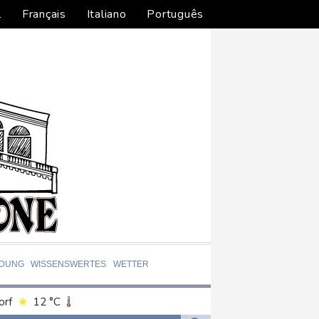
l
Français
Italiano
Português
LDUNG
WISSENSWERTES
WETTER
orf
12 °C