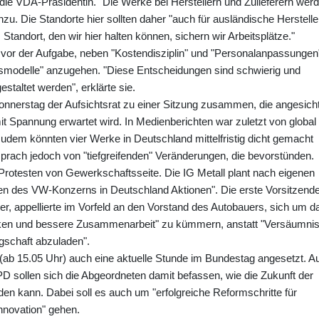
e VDA-Präsidentin. "Die Werke bei Herstellern und Zulieferern wer
hinzu. Die Standorte hier sollten daher "auch für ausländische Herstelle
 Standort, den wir hier halten können, sichern wir Arbeitsplätze."
vor der Aufgabe, neben "Kostendisziplin" und "Personalanpassungen
tsmodelle" anzugehen. "Diese Entscheidungen sind schwierig und
staltet werden", erklärte sie.
nerstag der Aufsichtsrat zu einer Sitzung zusammen, die angesich
 Spannung erwartet wird. In Medienberichten war zuletzt von global 
udem könnten vier Werke in Deutschland mittelfristig dicht gemacht
sprach jedoch von "tiefgreifenden" Veränderungen, die bevorstünden.
n Protesten von Gewerkschaftsseite. Die IG Metall plant nach eigenen
en des VW-Konzerns in Deutschland Aktionen". Die erste Vorsitzend
er, appellierte im Vorfeld an den Vorstand des Autobauers, sich um d
ken und bessere Zusammenarbeit" zu kümmern, anstatt "Versäumni
gschaft abzuladen".
 (ab 15.05 Uhr) auch eine aktuelle Stunde im Bundestag angesetzt. A
D sollen sich die Abgeordneten damit befassen, wie die Zukunft der
den kann. Dabei soll es auch um "erfolgreiche Reformschritte für
nnovation" gehen.