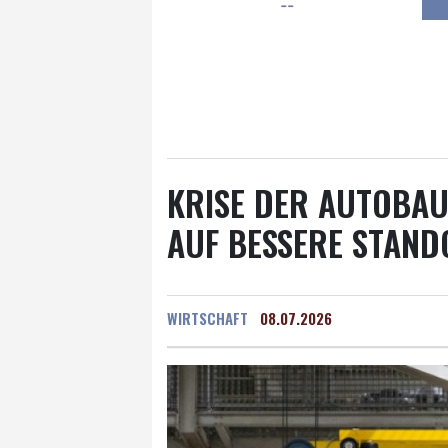
--
Frankfurt am Main
15 °C
Hannover
15 °C
Kö
Rostock
16 °C
Stut
Salzburg
19 °C
Ba
KRISE DER AUTOBAU
AUF BESSERE STAN
WIRTSCHAFT
08.07.2026