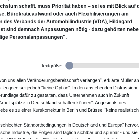
stum schafft, muss Priorität haben – sei es mit Blick auf 
se, Bürokratieaufwand oder auch Flexibilisierungen am
tin des Verbands der Automobilindustrie (VDA), Hildegard
lbst sind demnach Anpassungen nötig - dazu gehörten neb
ndige Personalanpassungen".
Textgröße:
n uns allen Veränderungsbereitschaft verlangen", erklärte Müller a
u leugnen sei jedoch "keine Option". In den anstehenden Diskussione
rundlage dafür zu gestalten, dass Unternehmen auch in Zukunft
Arbeitsplätze in Deutschland schaffen können". Angesichts des
be es zu einer Kurskorrektur in Berlin und Brüssel "keine realistisc
ch schlechten Standortbedingungen in Deutschland und Europa" hervor.
ische Industrie, die Folgen sind täglich sichtbar und spürbar - und sie