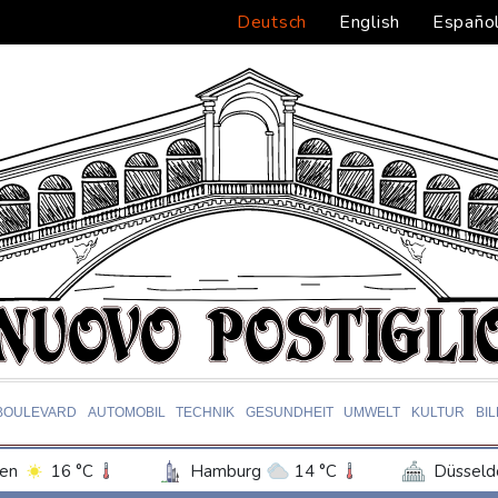
Deutsch
English
Españo
BOULEVARD
AUTOMOBIL
TECHNIK
GESUNDHEIT
UMWELT
KULTUR
BI
en
16 °C
Hamburg
14 °C
Düsseld