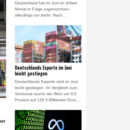
Deutschland hat im Juni im dritten
Monat in Folge zugenommen -
allerdings nur leicht. Nach
vorläufigen Angaben des
Statistischen Bundesamtes vom
Freitag wuchs die Produktion im
Produzierenden Gewerbe um 0,2
Prozent im Vergleich zum Vormonat.
Im Dreimonatsvergleich war die
Industrieproduktion von April bis
Juni 0,7 Prozent höher als in den
Deutschlands Exporte im Juni
drei Monaten davor.
leicht gestiegen
Deutschlands Exporte sind im Juni
leicht gestiegen: Im Vergleich zum
Vormonat wuchs der Wert um 0,9
Prozent auf 139,3 Milliarden Euro,
wie das Statistische Bundesamt in
Wiesbaden am Freitag mitteilte. Im
Vergleich zum Vorjahresmonat
uer
legten die Ausfuhren um 6,6