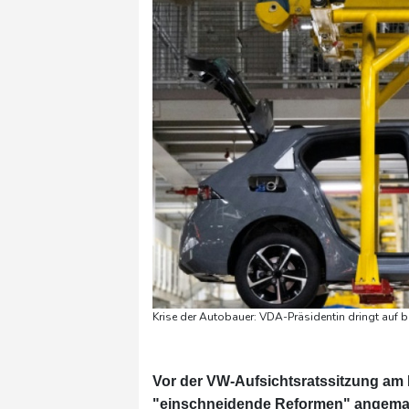
Krise der Autobauer: VDA-Präsidentin dringt auf
Vor der VW-Aufsichtsratssitzung am
"einschneidende Reformen" angemah