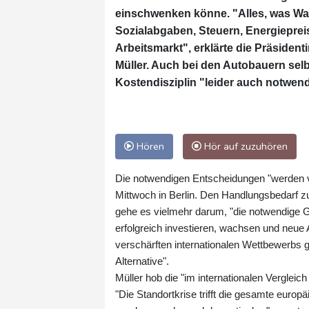
einschwenken könne. "Alles, was Wach
Sozialabgaben, Steuern, Energieprei
Arbeitsmarkt", erklärte die Präsiden
Müller. Auch bei den Autobauern se
Kostendisziplin "leider auch notwe
Hören
Hör auf zuzuhören
Die notwendigen Entscheidungen "werden vo
Mittwoch in Berlin. Den Handlungsbedarf z
gehe es vielmehr darum, "die notwendige G
erfolgreich investieren, wachsen und neue 
verschärften internationalen Wettbewerbs ge
Alternative".
Müller hob die "im internationalen Verglei
"Die Standortkrise trifft die gesamte europä