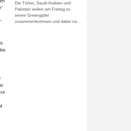
den
Die Türkei, Saudi-Arabien und
r"
Pakistan wollen am Freitag zu
einem Dreiergipfel
zusammenkommen und dabei nach
"
Informationen der
Nachrichtenagentur AFP einen
gemeinsamen Verteidigungspakt
ts
schließen. Das Treffen des
bis
türkischen Präsidenten Recep
Tayyip Erdogan mit dem
saudiarabischen Kronprinzen
Mohammed bin Salman und dem
pakistanischen Regierungschef
e
Shebaz Sharif soll offiziellen
as
Angaben zufolge in Dschiddah
sse
stattfinden. Dabei solle der
Verteidigungspakt unterschrieben
uf
werden, erfuhr die
Nachrichtenagentur AFP am
Morgen aus saudiarabischen
Militär- und Regierungskreisen.