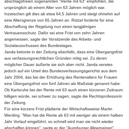
abschlagsfreien sogenannten "Rente mit 63" empfohlen, die
ursprünglich ab einem Alter von 63 Jahren möglich war.
Inzwischen gilt dies ab etwa 64,5 Jahren und steigt ohnehin auf
eine Altersgrenze von 65 Jahren an. Rützel forderte für eine
Abschaffung der Regelung nun einen langjährigen
Vertrauensschutz. Dafür sei eine Frist von zehn Jahren
angemessen, sagte der Vorsitzende des Arbeits- und
Sozialausschusses des Bundestages.
Janda betonte in der Zeitung ebenfalls, dass eine Übergangsfrist
aus verfassungsrechtlichen Gründen nötig sei. Zu deren
möglicher Dauer äußerte sie sich aber nicht. Janda verwies
jedoch auf ein Urteil des Bundesverfassungsgerichts aus dem
Jahr 2004, das bei der Erhöhung des Rentenalters für Frauen
eine Übergangsfrist von fünf Jahren als Maßstab genannt habe.
Ob Karlsruhe bei der Rente mit 63 auch einen kürzeren Zeitraum
billigen würde, sei schwer zu sagen, sagte die Rechtsprofessorin
der Zeitung.
Für eine kürzere Frist plädierte der Wirtschaftsweise Martin
Werding. "Man hat die Rente ab 63 mit weniger als einem halben
Jahr Vorlauf eingeführt, so schnell wird man sie nicht wieder
abschaffen können", sagte er der "Augsburger Allgemeinen".