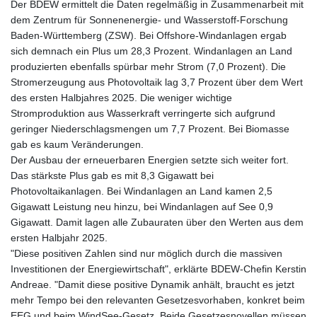
Der BDEW ermittelt die Daten regelmäßig in Zusammenarbeit mit
dem Zentrum für Sonnenenergie- und Wasserstoff-Forschung
Baden-Württemberg (ZSW). Bei Offshore-Windanlagen ergab
sich demnach ein Plus um 28,3 Prozent. Windanlagen an Land
produzierten ebenfalls spürbar mehr Strom (7,0 Prozent). Die
Stromerzeugung aus Photovoltaik lag 3,7 Prozent über dem Wert
des ersten Halbjahres 2025. Die weniger wichtige
Stromproduktion aus Wasserkraft verringerte sich aufgrund
geringer Niederschlagsmengen um 7,7 Prozent. Bei Biomasse
gab es kaum Veränderungen.
Der Ausbau der erneuerbaren Energien setzte sich weiter fort.
Das stärkste Plus gab es mit 8,3 Gigawatt bei
Photovoltaikanlagen. Bei Windanlagen an Land kamen 2,5
Gigawatt Leistung neu hinzu, bei Windanlagen auf See 0,9
Gigawatt. Damit lagen alle Zubauraten über den Werten aus dem
ersten Halbjahr 2025.
"Diese positiven Zahlen sind nur möglich durch die massiven
Investitionen der Energiewirtschaft", erklärte BDEW-Chefin Kerstin
Andreae. "Damit diese positive Dynamik anhält, braucht es jetzt
mehr Tempo bei den relevanten Gesetzesvorhaben, konkret beim
EEG und beim WindSee-Gesetz. Beide Gesetzesnovellen müssen