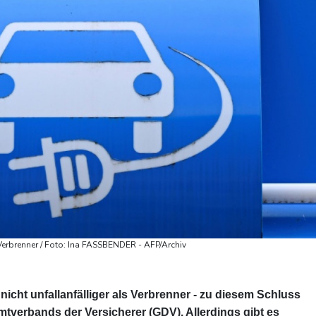
 Verbrenner / Foto: Ina FASSBENDER - AFP/Archiv
cht unfallanfälliger als Verbrenner - zu diesem Schluss
verbands der Versicherer (GDV). Allerdings gibt es