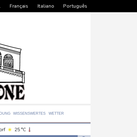
l
Français
Italiano
Português
LDUNG
WISSENSWERTES
WETTER
orf
25 °C