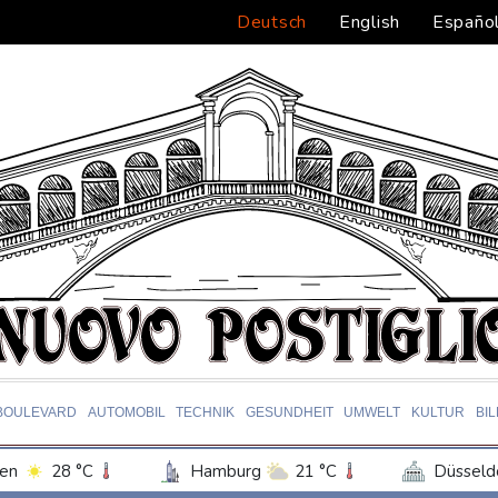
Deutsch
English
Españo
BOULEVARD
AUTOMOBIL
TECHNIK
GESUNDHEIT
UMWELT
KULTUR
BI
en
28 °C
Hamburg
21 °C
Düsseld