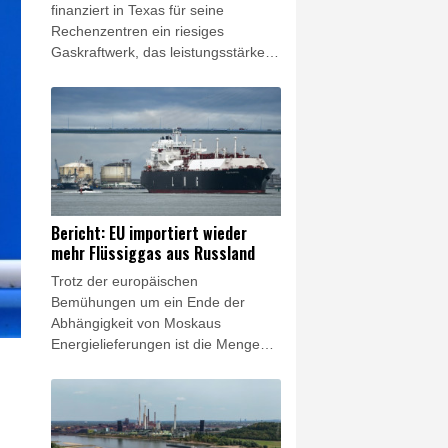
finanziert in Texas für seine
Rechenzentren ein riesiges
Gaskraftwerk, das leistungsstärker
als alle bisherigen Anlagen in den
USA werden soll. Das Unternehmen
bestätigte am Freitag
entsprechende Berichte. Es ist das
jüngste Beispiel dafür, wie die
großen Technologiekonzerne im
Wettlauf um Künstliche Intelligenz
versuchen, sich vom öffentlichen
Bericht: EU importiert wieder
Stromnetz unabhängig zu machen
mehr Flüssiggas aus Russland
und selbst Energie für ihre
Trotz der europäischen
Rechenzentren zu erzeugen.
Bemühungen um ein Ende der
Abhängigkeit von Moskaus
Energielieferungen ist die Menge
von aus Russland in die EU
importiertem Flüssiggas (LNG)
einem Bericht zufolge wieder
gestiegen. Die EU-Staaten hätten