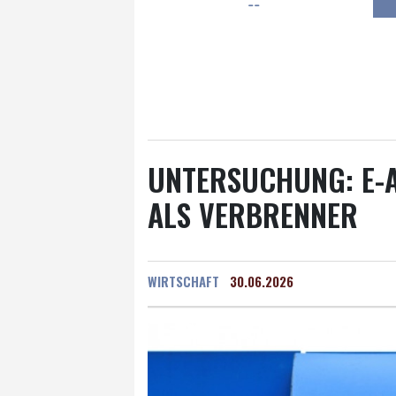
--
Frankfurt am Main
28 °C
Hannover
23 °C
Kö
Rostock
22 °C
Stut
Salzburg
28 °C
Ba
UNTERSUCHUNG: E-A
ALS VERBRENNER
WIRTSCHAFT
30.06.2026