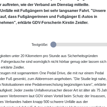
r auftreten, wie der Verband am Dienstag mitteilte.
Unfälle mit Fußgängern bei sehr langsamer Fahrt. "Unsere
rauf, dass Fußgängerinnen und Fußgänger E-Autos in
ehmen", erklärte GDV-Forscherin Kirstin Zeidler.
Textgröße:
keiten unter 20 Kilometern pro Stunde aus Sicherheitsgründen
 Fahrgeräusche sind womöglich nicht hörbar genug oder lassen sich
rklärte Zeidler.
hrzeugen mit sogenanntem One Pedal Drive, die mit nur einem Pedal
 der Fuß gesenkt, zum Abbremsen angehoben. "Die Studie legt nahe,
Notsituationen eine Pedalverwechslung begünstigen kann", erklärte
häufigkeit: Jeder zweite Unfallverursacher dieser Art ist älter als 75 Jah
aren Verbrennern laut GDV einen Vorteil beim Schutz der Insassen,
r des Verbandes haben knapp 500 schwere Unfälle aus der