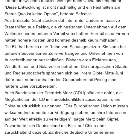
Länder inzwischen deutlich weniger nach China als umgekehrt.
"Diese Entwicklung ist nicht nachhaltig und ein Festhalten am
Status Quo ist keine Option", betonte Sefcovic.
Aus Brüsseler Sicht stecken dahinter unter anderem massive
Staatshilfen aus Peking, die chinesischen Unternehmen auf dem
Weltmarkt einen unfairen Vorteil verschaffen. Europäische Firmen
hätten höhere Kosten und könnten deshalb kaum mithalten.
Die EU hat bereits eine Reihe von Schutzgesetzen. Sie kann bei
unfairen Subventionen Zölle verhängen und Unternehmen von
Ausschreibungen ausschließen. Bisher waren Elektroautos,
Windturbinen und Solarzellen betroffen. Die europäischen Staats-
und Regierungschefs sprachen sich bei ihrem Gipfel Mitte Juni
dafür aus, neben anhaltenden Gesprächen mit Peking eine
härtere Linie vorzubereiten.
Auch Bundeskanzler Friedrich Merz (CDU) plädierte dafür, die
Möglichkeiten der EU in Handelskonflikten auszubauen, ohne
China ausdrücklich zu nennen. "Der Europäischen Union müssen
wirksame Instrumente zur Verfügung stehen, um ihre Interessen
auf der Welt effektiv zu verteidigen", sagte Merz beim Gipfel.
Zuvor hatte sich Deutschland mit Blick auf China eher
zurückhaltend gezeigt. Zahlreiche deutsche Unternehmen