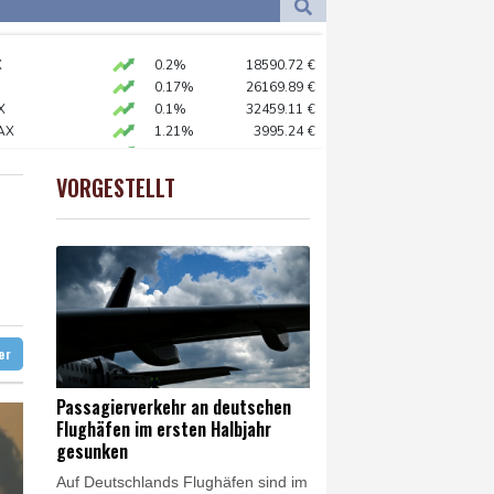
Dortmund
22 °C
3 °C
Flensburg
21 °C
Munition beladen
X
0.2%
18590.72
€
35 °C
0.17%
26169.89
€
sunken
X
0.1%
32459.11
€
AX
1.21%
3995.24
€
 begeistert empfangen
 STOXX 50
0.49%
6508.58
€
preis
0.36%
4320.7
$
VORGESTELLT
USD
-0.08%
1.1546
$
räche mit der Unicredit
em Objekt dauert an
ter
Passagierverkehr an deutschen
Flughäfen im ersten Halbjahr
gesunken
Auf Deutschlands Flughäfen sind im