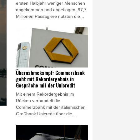
ersten Halbjahr weniger Menschen
angekommen und abgeflogen. 97,7
Millionen Passagiere nutzten die
Flughäfen und damit 0,8 Prozent
weniger als im Vorjahreszeitraum,
teilte der Bundesverband der
Deutschen Luftverkehrswirtschaft
(BDL) am Donnerstag mit. Zugleich
sei das Sitzplatzangebot für Flüge
ab Deutschland um ein Prozent
gesunken, das entspreche 85
Übernahmekampf: Commerzbank
Prozent des Niveaus vor der
geht mit Rekordergebnis in
Coronapandemie.
Gespräche mit der Unicredit
Mit einem Rekordergebnis im
Rücken verhandelt die
Commerzbank mit der italienischen
Großbank Unicredit über die
geplante Übernahme. Dazu "haben
wir Gespräche aufgenommen",
sagte Commerzbank-Chefin Bettina