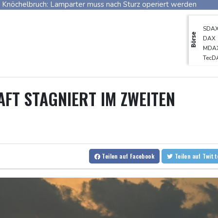
Potsdam
26 °C
Leipzig
29 °C
Knöchelbruch: Lamparter muss nach Sturz operiert werden
ln
24 °C
Kiel
22 °C
Bremen
2
Medien: Ukrainisches Flugzeug in Leipzig neben Drohne war mit 
SDA
tgart
28 °C
Dresden
29 °C
Wien
Schauspielerin Iris Berben bekommt Deutschen Kulturpolitikpreis
Börse
DAX
den-Baden
20 °C
Passagierverkehr an deutschen Flughäfen im ersten Halbjahr ge
MDA
TecD
Papst Leo bei Besuch in Assisi von tausenden jungen Menschen
Euro
Hausärzte kritisieren Untätigkeit der Regierung in Hitzekrise
Gold
EUR/
FT STAGNIERT IM ZWEITEN
Übernahmekampf: Commerzbank geht mit Rekordergebnis in Gesp
Nach Drohnen-Vorfall an Leipziger Flughafen: Suche nach weiter
Verbände fordern Regierung zu Einberufung von Hitzegipfel auf
Schwimm-EM: Eikermann und Rösler stark im Turm-Vorkampf
Teilen
auf Facebook
Teilen
auf Twit