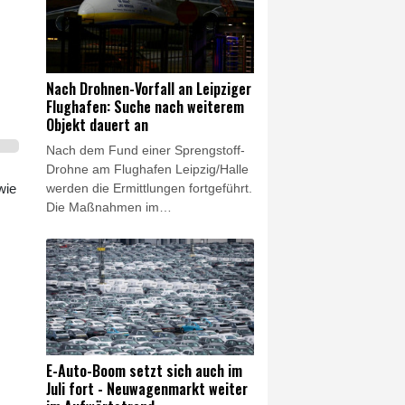
Orlopp am Donnerstag bei Vorlage
der Halbjahresbilanz. Sie will am
bisherigen Geschäftsmodell der
Bank festhalten - der Plan von
Unicredit für die Commerzbank
Nach Drohnen-Vorfall an Leipziger
berge "erhebliche
Flughafen: Suche nach weiterem
Umsetzungsrisiken", warnte sie.
Objekt dauert an
Nach dem Fund einer Sprengstoff-
Drohne am Flughafen Leipzig/Halle
werden die Ermittlungen fortgeführt.
wie
Die Maßnahmen im
Zusammenhang mit einem zweiten
verdächtigen Objekt dauerten am
Donnerstag an, wie ein Sprecher
der Generalstaatsanwaltschaft
Dresden sagte. Auch eine
Sprecherin des
Landeskriminalamtes Sachsen
(LKA) betonte, die Spurensuche auf
E-Auto-Boom setzt sich auch im
dem Flughafengelände sei am
Juli fort - Neuwagenmarkt weiter
Donnerstag fortgesetzt worden.