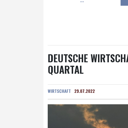
--
Frankfurt am Main
28 °C
Hannover
23 °C
Kö
Rostock
24 °C
Stut
Salzburg
29 °C
Ba
DEUTSCHE WIRTSCHA
QUARTAL
WIRTSCHAFT
29.07.2022