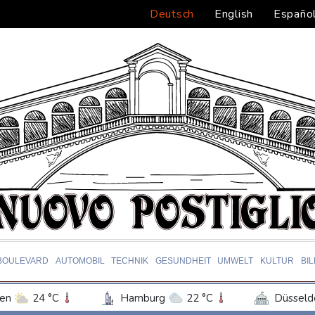
Deutsch
English
Españo
BOULEVARD
AUTOMOBIL
TECHNIK
GESUNDHEIT
UMWELT
KULTUR
BI
en
24 °C
Hamburg
22 °C
Düsseld