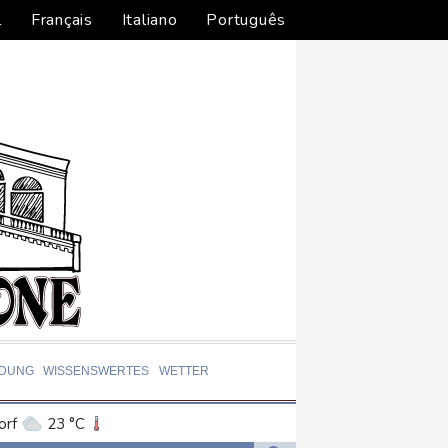
l
Français
Italiano
Português
LDUNG
WISSENSWERTES
WETTER
orf
23 °C