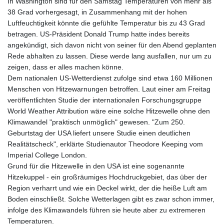
In Washington sind für den Samstag Temperaturen von mehr als
38 Grad vorhergesagt, in Zusammenhang mit der hohen
Luftfeuchtigkeit könnte die gefühlte Temperatur bis zu 43 Grad
betragen. US-Präsident Donald Trump hatte indes bereits
angekündigt, sich davon nicht von seiner für den Abend geplanten
Rede abhalten zu lassen. Diese werde lang ausfallen, nur um zu
zeigen, dass er alles machen könne.
Dem nationalen US-Wetterdienst zufolge sind etwa 160 Millionen
Menschen von Hitzewarnungen betroffen. Laut einer am Freitag
veröffentlichten Studie der internationalen Forschungsgruppe
World Weather Attribution wäre eine solche Hitzewelle ohne den
Klimawandel "praktisch unmöglich" gewesen. "Zum 250.
Geburtstag der USA liefert unsere Studie einen deutlichen
Realitätscheck", erklärte Studienautor Theodore Keeping vom
Imperial College London.
Grund für die Hitzewelle in den USA ist eine sogenannte
Hitzekuppel - ein großräumiges Hochdruckgebiet, das über der
Region verharrt und wie ein Deckel wirkt, der die heiße Luft am
Boden einschließt. Solche Wetterlagen gibt es zwar schon immer,
infolge des Klimawandels führen sie heute aber zu extremeren
Temperaturen.