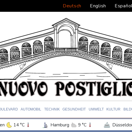
Deutsch
English
Españo
OULEVARD
AUTOMOBIL
TECHNIK
GESUNDHEIT
UMWELT
KULTUR
BIL
en
14 °C
Hamburg
9 °C
Düsseldo