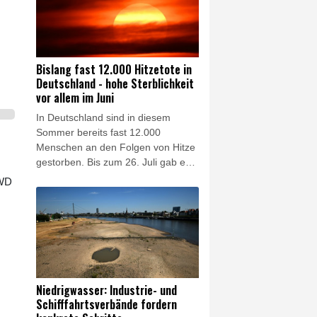
beiden Jahren, wie der Deutsche
Wetterdienst (DWD) am Donnerstag
in Offenbach mitteilte. Dort werde
die Lage für Natur und
Landwirtschaft "zunehmend
Bislang fast 12.000 Hitzetote in
kritisch". Flächendeckende
Deutschland - hohe Sterblichkeit
Niederschläge deuten sich dem
vor allem im Juni
DWD zufolge auch in den
In Deutschland sind in diesem
kommenden Tagen nicht an.
Sommer bereits fast 12.000
Menschen an den Folgen von Hitze
gestorben. Bis zum 26. Juli gab es
bundesweit schätzungsweise
DWD
11.900 Hitzetote, wie aus dem am
Donnerstag in Berlin veröffentlichten
Wochenbericht des Robert-Koch-
Instituts (RKI) hervorgeht. Der
bisher höchste Wert wurde zuletzt
im Jahr 2018 bei geschätzt 8900
hitzebedingten Sterbefällen
Niedrigwasser: Industrie- und
registriert.
Schifffahrtsverbände fordern