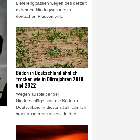
Lieferengpässen wegen des derzeit
extremen Niedrigwassers in
deutschen Flüssen will
Bundesverkehrsminister Steffen
Bilger (CDU) rasch dafür sorgen,
dass wichtige Güter zeitweilig
vermehrt über die Straße
transportiert werden können.
Angesichts der aktuellen Situation
gehe es auch um "kurzfristige
Maßnahmen wie die Aussetzung
Böden in Deutschland ähnlich
des Sonn- und Feiertagsfahrverbots
trocken wie in Dürrejahren 2018
für Lkw", sagte Bilger am
und 2022
Donnerstag nach einem
Wegen ausbleibender
Spitzengespräch mit
Niederschläge sind die Böden in
Wirtschaftsvertretern in Bonn. Er
Deutschland in diesem Jahr ähnlich
werde "sehr kurzfristig mit den
stark ausgetrocknet wie in den
Länderverkehrsministern darüber
Dürrejahren 2018 und 2022. Im
sprechen".
Süden ist der Untergrund verbreitet
sogar noch trockener als in diesen