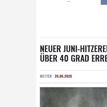
--
Frankfurt am Main
15 °C
Hannover
13 °C
Kö
Rostock
11 °C
Stut
Salzburg
18 °C
Ba
NEUER JUNI-HITZER
ÜBER 40 GRAD ERR
WETTER
26.06.2026