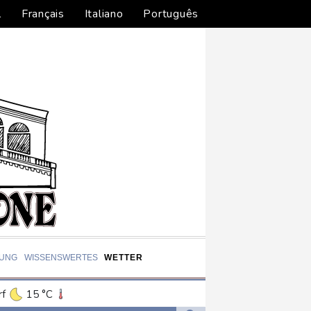
l
Français
Italiano
Português
DUNG
WISSENSWERTES
WETTER
rf
15 °C