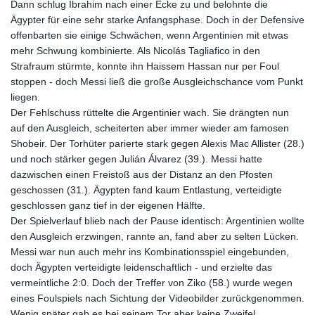
Dann schlug Ibrahim nach einer Ecke zu und belohnte die
Ägypter für eine sehr starke Anfangsphase. Doch in der Defensive
offenbarten sie einige Schwächen, wenn Argentinien mit etwas
mehr Schwung kombinierte. Als Nicolás Tagliafico in den
Strafraum stürmte, konnte ihn Haissem Hassan nur per Foul
stoppen - doch Messi ließ die große Ausgleichschance vom Punkt
liegen.
Der Fehlschuss rüttelte die Argentinier wach. Sie drängten nun
auf den Ausgleich, scheiterten aber immer wieder am famosen
Shobeir. Der Torhüter parierte stark gegen Alexis Mac Allister (28.)
und noch stärker gegen Julián Álvarez (39.). Messi hatte
dazwischen einen Freistoß aus der Distanz an den Pfosten
geschossen (31.). Ägypten fand kaum Entlastung, verteidigte
geschlossen ganz tief in der eigenen Hälfte.
Der Spielverlauf blieb nach der Pause identisch: Argentinien wollte
den Ausgleich erzwingen, rannte an, fand aber zu selten Lücken.
Messi war nun auch mehr ins Kombinationsspiel eingebunden,
doch Ägypten verteidigte leidenschaftlich - und erzielte das
vermeintliche 2:0. Doch der Treffer von Ziko (58.) wurde wegen
eines Foulspiels nach Sichtung der Videobilder zurückgenommen.
Wenig später gab es bei seinem Tor aber keine Zweifel.