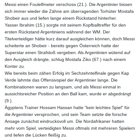
Messi einen Foulelfmeter verschoss (21.). Die Argentinier bissen
sich immer wieder die Zähne am überragenden Torhüter Mostafa
Shobeir aus und liefen lange einem Rückstand hinterher.
Yasser Ibrahim (15.) sorgte mit seinem Kopfballtreffer für den
ersten Rückstand Argentiniens während der WM. Der
Titelverteidiger hätte kurz darauf ausgleichen können, doch Messi
scheiterte an Shobeir - bereits gegen Österreich hatte der
Superstar einen Strafstoß vergeben. Als Argentinien wütend auf
den Ausgleich drängte, schlug Mostafa Ziko (67.) nach einem
Konter zu.
Wie bereits beim zähen Erfolg im Sechzehntelfinale gegen Kap
Verde lahmte das Offensivspiel der Argentinier lange. Die
Kombinationen waren zu langsam, und als Messi einmal in
aussichtsreicher Position an den Ball kam, wurde er abgedrängt
(9.).
Ägyptens Trainer Hossam Hassan hatte "kein leichtes Spiel" für
die Argentinier versprochen, und sein Team setzte die forsche
Ansage zunächst eindrucksvoll um. Die Nordafrikaner hatten
mehr vom Spiel, verteidigten Messi oftmals mit mehreren Spielern
und liefen die Lücken fleißig zu.