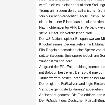
wird", hieß es in einer schriftlichen Stellun
Trump griff zudem den brasilianischen Schie
"ein bisschen verdächtig", sagte Trump. De
nichts in seiner Bilanz, das ihn diskreditie
Nachrichtenagentur AFP. Der Verband weise 
stelle. Er sei "ein vorbildlicher Profi".
Der US-Nationalspieler Balogun war am Mi
Knöchel seines Gegenspielers Tarik Muhar
Fifa-Regeln automatisch eine Sperre von ei
setzte Baloguns Spielsperre jedoch am So
zunächst zu erläutern.
Aufgrund der Fifa-Entscheidung konnte da
mit Balogun bestreiten. Der 25-Jährige vom
Turniertreffern bester Torschütze seiner M
Der belgische Fußballverband legte Einspru
"nicht die geringste Erklärung" abgegeben.
Aprilscherz gedacht. Die Fifa erklärte den
Der Präsident des Deutschen Fußball-Bunds