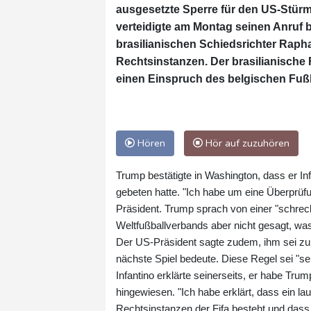
ausgesetzte Sperre für den US-Stürm
verteidigte am Montag seinen Anruf be
brasilianischen Schiedsrichter Rapha
Rechtsinstanzen. Der brasilianische 
einen Einspruch des belgischen Fußb
Hören
Hör auf zuzuhören
Trump bestätigte in Washington, dass er In
gebeten hatte. "Ich habe um eine Überprüfu
Präsident. Trump sprach von einer "schrec
Weltfußballverbands aber nicht gesagt, was 
Der US-Präsident sagte zudem, ihm sei zun
nächste Spiel bedeute. Diese Regel sei "sehr
Infantino erklärte seinerseits, er habe Tr
hingewiesen. "Ich habe erklärt, dass ein l
Rechtsinstanzen der Fifa besteht und dass 