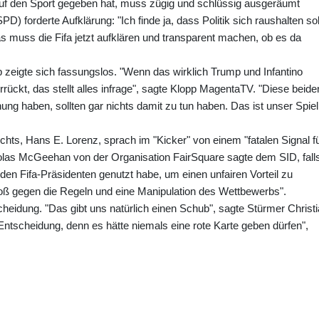
 auf den Sport gegeben hat, muss zügig und schlüssig ausgeräumt
D) forderte Aufklärung: "Ich finde ja, dass Politik sich raushalten sol
s muss die Fifa jetzt aufklären und transparent machen, ob es da
 zeigte sich fassungslos. "Wenn das wirklich Trump und Infantino
rückt, das stellt alles infrage", sagte Klopp MagentaTV. "Diese beide
ng haben, sollten gar nichts damit zu tun haben. Das ist unser Spiel
hts, Hans E. Lorenz, sprach im "Kicker" von einem "fatalen Signal f
icholas McGeehan von der Organisation FairSquare sagte dem SID, fall
den Fifa-Präsidenten genutzt habe, um einen unfairen Vorteil zu
toß gegen die Regeln und eine Manipulation des Wettbewerbs".
heidung. "Das gibt uns natürlich einen Schub", sagte Stürmer Christ
ire Entscheidung, denn es hätte niemals eine rote Karte geben dürfen",