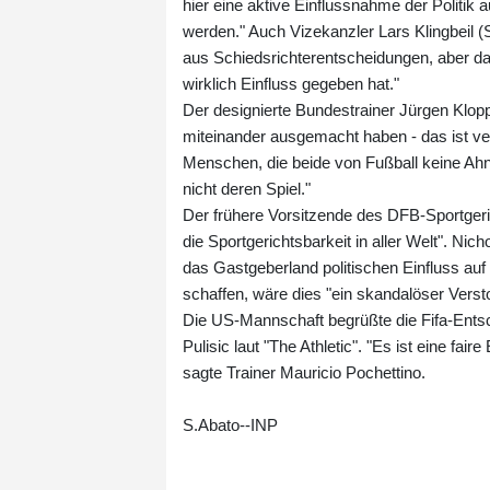
hier eine aktive Einflussnahme der Politik
werden." Auch Vizekanzler Lars Klingbeil (SP
aus Schiedsrichterentscheidungen, aber da
wirklich Einfluss gegeben hat."
Der designierte Bundestrainer Jürgen Klopp
miteinander ausgemacht haben - das ist ver
Menschen, die beide von Fußball keine Ahnu
nicht deren Spiel."
Der frühere Vorsitzende des DFB-Sportgeric
die Sportgerichtsbarkeit in aller Welt". N
das Gastgeberland politischen Einfluss auf 
schaffen, wäre dies "ein skandalöser Vers
Die US-Mannschaft begrüßte die Fifa-Entsc
Pulisic laut "The Athletic". "Es ist eine fa
sagte Trainer Mauricio Pochettino.
S.Abato--INP