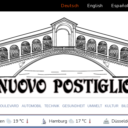
Deutsch
English
Españo
BOULEVARD
AUTOMOBIL
TECHNIK
GESUNDHEIT
UMWELT
KULTUR
BIL
en
19 °C
Hamburg
17 °C
Düsseld