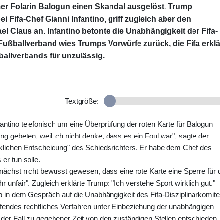
er Folarin Balogun einen Skandal ausgelöst. Trump
i Fifa-Chef Gianni Infantino, griff zugleich aber den
el Claus an. Infantino betonte die Unabhängigkeit der Fifa-
Fußballverband wies Trumps Vorwürfe zurück, die Fifa erklä
allverbands für unzulässig.
Textgröße:
fantino telefonisch um eine Überprüfung der roten Karte für Balogun
ng gebeten, weil ich nicht denke, dass es ein Foul war", sagte der
klichen Entscheidung" des Schiedsrichters. Er habe dem Chef des
er tun solle.
ächst nicht bewusst gewesen, dass eine rote Karte eine Sperre für 
 unfair". Zugleich erklärte Trump: "Ich verstehe Sport wirklich gut."
ump in dem Gespräch auf die Unabhängigkeit des Fifa-Disziplinarkomit
aufendes rechtliches Verfahren unter Einbeziehung der unabhängigen
der Fall zu gegebener Zeit von den zuständigen Stellen entschieden