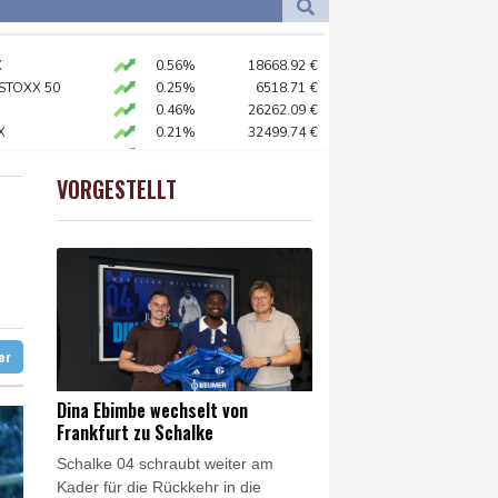
Dortmund
18 °C
6 °C
Flensburg
16 °C
tfalen
X
0.56%
18668.92
€
24 °C
 STOXX 50
0.25%
6518.71
€
cht zu
0.46%
26262.09
€
X
0.21%
32499.74
€
t und getötet
AX
1.77%
4073.17
€
freiem Fuß
preis
1.37%
4359.2
$
VORGESTELLT
USD
-0.02%
1.1523
$
lionen Dollar zahlen
egen Proteste vor
ter
Dina Ebimbe wechselt von
Frankfurt zu Schalke
Schalke 04 schraubt weiter am
Kader für die Rückkehr in die