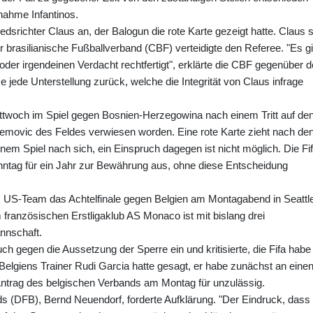
gnahme Infantinos.
dsrichter Claus an, der Balogun die rote Karte gezeigt hatte. Claus s
r brasilianische Fußballverband (CBF) verteidigte den Referee. "Es gi
rt oder irgendeinen Verdacht rechtfertigt", erklärte die CBF gegenüber d
jede Unterstellung zurück, welche die Integrität von Claus infrage
ttwoch im Spiel gegen Bosnien-Herzegowina nach einem Tritt auf de
emovic des Feldes verwiesen worden. Eine rote Karte zieht nach de
nem Spiel nach sich, ein Einspruch dagegen ist nicht möglich. Die Fi
nntag für ein Jahr zur Bewährung aus, ohne diese Entscheidung
s US-Team das Achtelfinale gegen Belgien am Montagabend in Seattl
 französischen Erstligaklub AS Monaco ist mit bislang drei
annschaft.
ch gegen die Aussetzung der Sperre ein und kritisierte, die Fifa habe
 Belgiens Trainer Rudi Garcia hatte gesagt, er habe zunächst an eine
 Antrag des belgischen Verbands am Montag für unzulässig.
 (DFB), Bernd Neuendorf, forderte Aufklärung. "Der Eindruck, dass