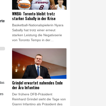
italienischen Vizeweltmeisterin
Ginevra Taddeucci (6:44,8).
WNBA: Toronto bleibt trotz
starker Sabally in der Krise
rte
Basketball-Nationalspielerin Nyara
Sabally hat trotz einer erneut
starken Leistung die Negativserie
von Toronto Tempo in der
nordamerikanischen Profiliga WNBA
nicht stoppen können. Die 26-
Jährige unterlag mit dem Team aus
der kanadischen Metropole Portland
Fire mit 83:97 und kassierte die
achte Niederlage nacheinander.
Sabally war mit 17 Punkten beste
Scorerin ihrer Mannschaft, dazu
Grindel erwartet nahendes Ende
das
gelangen ihr fünf Rebounds und ein
der Ära Infantino
Assist.
ees
Der frühere DFB-Präsident
Reinhard Grindel sieht die Tage von
Gianni Infantino als Präsident des