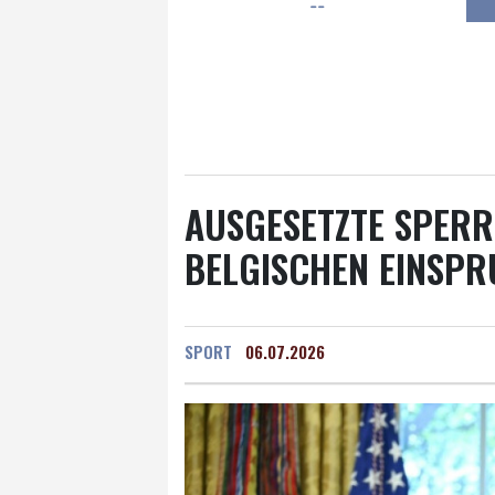
--
Frankfurt am Main
18 °C
Hannover
17 °C
Kö
Rostock
18 °C
Stut
Salzburg
21 °C
Ba
AUSGESETZTE SPERR
BELGISCHEN EINSPR
SPORT
06.07.2026