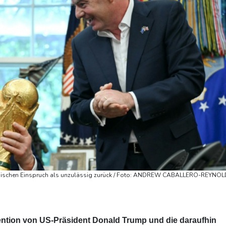
belgischen Einspruch als unzulässig zurück / Foto: ANDREW CABALLERO-REYNOL
ention von US-Präsident Donald Trump und die daraufhin