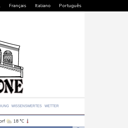
l
Français
Italiano
Português
DUNG
WISSENSWERTES
WETTER
orf
18 °C