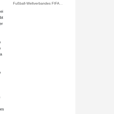
Fußball-Weltverbandes FIFA
langsam als gezählt an. Er könne
ei
sich für die Neuwahlen im März
bt
2027 "nicht vorstellen, dass Gianni
er
Infantino ohne Gegenkandidaten
bleibt", sagte Grindel im Interview
mit dem Nachrichtenportal t-online:
"Ich kann mir auch nicht vorstellen,
n
dass er überhaupt bei der nächsten
n
Wahl antritt." Doch mit einem
fa
Wechsel auf der Position des
Präsidenten allein würden die
Probleme noch nicht gelöst.
e
n
 es