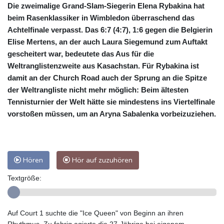
Die zweimalige Grand-Slam-Siegerin Elena Rybakina hat
beim Rasenklassiker in Wimbledon überraschend das
Achtelfinale verpasst. Das 6:7 (4:7), 1:6 gegen die Belgierin
Elise Mertens, an der auch Laura Siegemund zum Auftakt
gescheitert war, bedeutete das Aus für die
Weltranglistenzweite aus Kasachstan. Für Rybakina ist
damit an der Church Road auch der Sprung an die Spitze
der Weltrangliste nicht mehr möglich: Beim ältesten
Tennisturnier der Welt hätte sie mindestens ins Viertelfinale
vorstoßen müssen, um an Aryna Sabalenka vorbeizuziehen.
Hören
Hör auf zuzuhören
Textgröße:
Auf Court 1 suchte die "Ice Queen" von Beginn an ihren
Rhythmus. Zu fahrig agierte die 27-Jährige bei eigenem