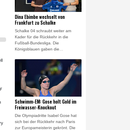
Dina Ebimbe wechselt von
Frankfurt zu Schalke
Schalke 04 schraubt weiter am
Kader für die Rückkehr in die
Fußball-Bundesliga. Die
Königsblauen gaben die
Verpflichtung von Junior Dina
ll
Ebimbe bekannt, der rechte
Außenbahnspieler war vom
Ligakonkurrenten Eintracht
Frankfurt aussortiert worden. Auf
Schalke unterschrieb der gebürtige
ry
Franzose einen Vertrag bis 2028.
Der 25-Jährige war 2022 zur
Schwimm-EM: Gose holt Gold im
n
Eintracht gewechselt, in der
Freiwasser-Knockout
vergangenen Saison allerdings
Die Olympiadritte Isabel Gose hat
bereits an den französischen Klub
sich bei der Rückkehr nach Paris
Stade Brest ausgeliehen worden.
ry
zur Europameisterin gekrönt. Die