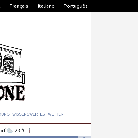
l
Français
Italiano
Português
DUNG
WISSENSWERTES
WETTER
orf
23 °C