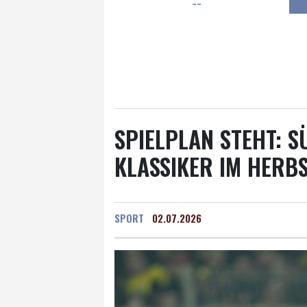
--
Frankfurt am Main
27 °C
Hannover
21 °C
Kö
Rostock
19 °C
Stut
Salzburg
28 °C
Ba
SPIELPLAN STEHT: 
KLASSIKER IM HERB
SPORT
02.07.2026