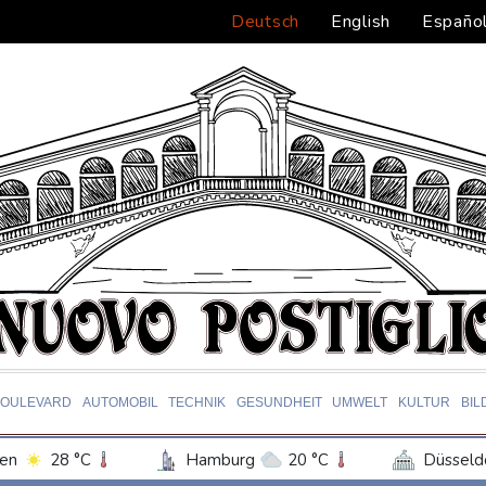
Deutsch
English
Españo
BOULEVARD
AUTOMOBIL
TECHNIK
GESUNDHEIT
UMWELT
KULTUR
BIL
en
28 °C
Hamburg
20 °C
Düsseld