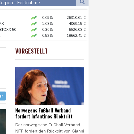
Dortmund
22 °C
 Kerpen - Festnahme
1 °C
Flensburg
19 °C
 SUV-Markt
0.65%
26310.61
€
31 °C
o zu Merz-Rücktritt
AX
1.68%
4069.15
€
en
 STOXX 50
0.36%
6526.08
€
X
0.52%
18662.41
€
zig
preis
2.15%
4394
$
ittelt wegen Sabotage
X
0.1%
32462.58
€
VORGESTELLT
USD
0.35%
1.1566
$
e Wahlkampf-Einmischung an
 KI vorschlagen
ft für Lina E.
ter
Norwegens Fußball-Verband
fordert Infantinos Rücktritt
Der norwegische Fußball-Verband
NFF fordert den Rücktritt von Gianni