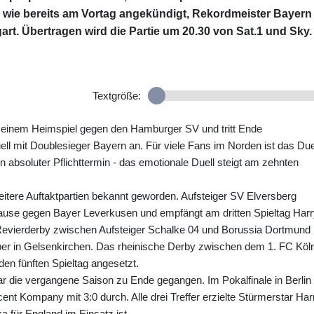
n, wie bereits am Vortag angekündigt, Rekordmeister Bayern
art. Übertragen wird die Partie um 20.30 von Sat.1 und Sky.
Textgröße:
t einem Heimspiel gegen den Hamburger SV und tritt Ende
 mit Doublesieger Bayern an. Für viele Fans im Norden ist das Due
bsoluter Pflichttermin - das emotionale Duell steigt am zehnten
itere Auftaktpartien bekannt geworden. Aufsteiger SV Elversberg
ause gegen Bayer Leverkusen und empfängt am dritten Spieltag Har
evierderby zwischen Aufsteiger Schalke 04 und Borussia Dortmund
ber in Gelsenkirchen. Das rheinische Derby zwischen dem 1. FC Köl
n fünften Spieltag angesetzt.
r die vergangene Saison zu Ende gegangen. Im Pokalfinale in Berlin
ent Kompany mit 3:0 durch. Alle drei Treffer erzielte Stürmerstar Har
a für England im Einsatz ist.