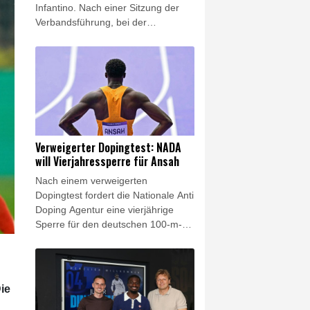
Infantino. Nach einer Sitzung der
Verbandsführung, bei der
insbesondere die Zukunft des
umstrittenen FIFA-Chefs erörtert
wurde, sagte die NFF-Vorsitzende
Lise Klaveness auf einer
Pressekonferenz: "Wir werden den
FIFA-Präsidenten jetzt zum Rücktritt
auffordern."
Verweigerter Dopingtest: NADA
will Vierjahressperre für Ansah
Nach einem verweigerten
Dopingtest fordert die Nationale Anti
Doping Agentur eine vierjährige
Sperre für den deutschen 100-m-
Rekordhalter Owen Ansah. Diesen
Sanktionsvorschlag teilte die NADA
am Freitag mit. Wird er akzeptiert,
reduziert sich die Dauer
ie
automatisch auf drei Jahre.