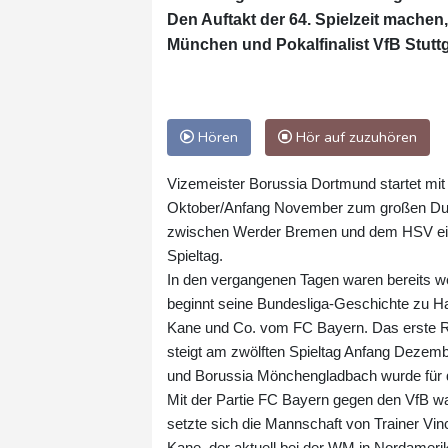
Den Auftakt der 64. Spielzeit mache
München und Pokalfinalist VfB Stuttg
Hören
Hör auf zuzuhören
Vizemeister Borussia Dortmund startet mi
Oktober/Anfang November zum großen Duell
zwischen Werder Bremen und dem HSV ein a
Spieltag.
In den vergangenen Tagen waren bereits we
beginnt seine Bundesliga-Geschichte zu H
Kane und Co. vom FC Bayern. Das erste R
steigt am zwölften Spieltag Anfang Dezem
und Borussia Mönchengladbach wurde für de
Mit der Partie FC Bayern gegen den VfB wa
setzte sich die Mannschaft von Trainer Vinc
Kane, der aktuell bei der WM in Nordamerik