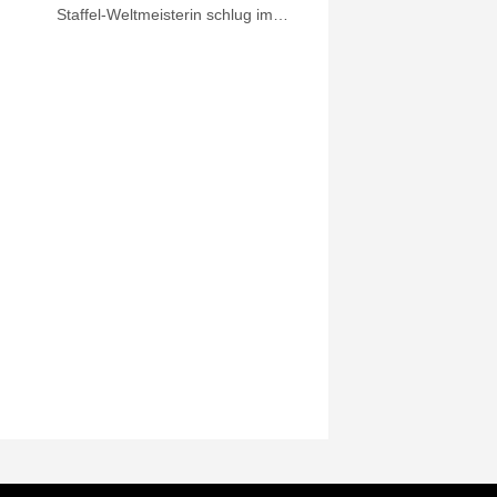
Staffel-Weltmeisterin schlug im
Finale des Knockout-Sprints im
Freiwasser in der Seine nach 6:41,0
Minuten als Erste an und sicherte
sich Gold vor der Ungarin Bettina
Fabian (6:44,1) und der
italienischen Vizeweltmeisterin
Ginevra Taddeucci (6:44,8).