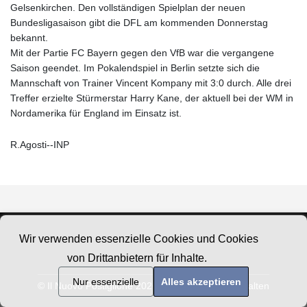
Gelsenkirchen. Den vollständigen Spielplan der neuen
Bundesligasaison gibt die DFL am kommenden Donnerstag
bekannt.
Mit der Partie FC Bayern gegen den VfB war die vergangene
Saison geendet. Im Pokalendspiel in Berlin setzte sich die
Mannschaft von Trainer Vincent Kompany mit 3:0 durch. Alle drei
Treffer erzielte Stürmerstar Harry Kane, der aktuell bei der WM in
Nordamerika für England im Einsatz ist.
R.Agosti--INP
Wir verwenden essenzielle Cookies und Cookies
von Drittanbietern für Inhalte.
Nur essenzielle
Alles akzeptieren
© Il Nuovo Postiglione 2026 - Alle Rechte vorbehalten