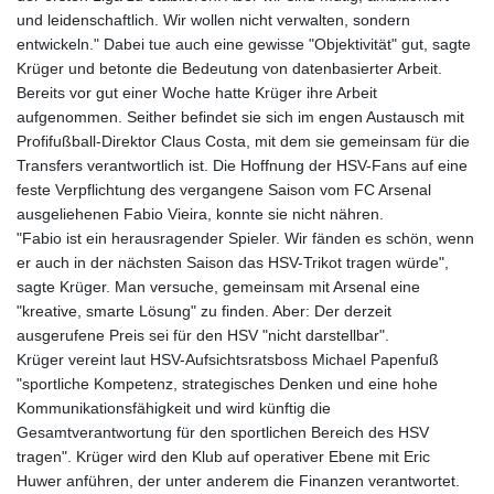
und leidenschaftlich. Wir wollen nicht verwalten, sondern
entwickeln." Dabei tue auch eine gewisse "Objektivität" gut, sagte
Krüger und betonte die Bedeutung von datenbasierter Arbeit.
Bereits vor gut einer Woche hatte Krüger ihre Arbeit
aufgenommen. Seither befindet sie sich im engen Austausch mit
Profifußball-Direktor Claus Costa, mit dem sie gemeinsam für die
Transfers verantwortlich ist. Die Hoffnung der HSV-Fans auf eine
feste Verpflichtung des vergangene Saison vom FC Arsenal
ausgeliehenen Fabio Vieira, konnte sie nicht nähren.
"Fabio ist ein herausragender Spieler. Wir fänden es schön, wenn
er auch in der nächsten Saison das HSV-Trikot tragen würde",
sagte Krüger. Man versuche, gemeinsam mit Arsenal eine
"kreative, smarte Lösung" zu finden. Aber: Der derzeit
ausgerufene Preis sei für den HSV "nicht darstellbar".
Krüger vereint laut HSV-Aufsichtsratsboss Michael Papenfuß
"sportliche Kompetenz, strategisches Denken und eine hohe
Kommunikationsfähigkeit und wird künftig die
Gesamtverantwortung für den sportlichen Bereich des HSV
tragen". Krüger wird den Klub auf operativer Ebene mit Eric
Huwer anführen, der unter anderem die Finanzen verantwortet.