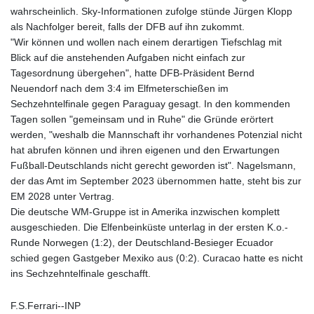
wahrscheinlich. Sky-Informationen zufolge stünde Jürgen Klopp
als Nachfolger bereit, falls der DFB auf ihn zukommt.
"Wir können und wollen nach einem derartigen Tiefschlag mit
Blick auf die anstehenden Aufgaben nicht einfach zur
Tagesordnung übergehen", hatte DFB-Präsident Bernd
Neuendorf nach dem 3:4 im Elfmeterschießen im
Sechzehntelfinale gegen Paraguay gesagt. In den kommenden
Tagen sollen "gemeinsam und in Ruhe" die Gründe erörtert
werden, "weshalb die Mannschaft ihr vorhandenes Potenzial nicht
hat abrufen können und ihren eigenen und den Erwartungen
Fußball-Deutschlands nicht gerecht geworden ist". Nagelsmann,
der das Amt im September 2023 übernommen hatte, steht bis zur
EM 2028 unter Vertrag.
Die deutsche WM-Gruppe ist in Amerika inzwischen komplett
ausgeschieden. Die Elfenbeinküste unterlag in der ersten K.o.-
Runde Norwegen (1:2), der Deutschland-Besieger Ecuador
schied gegen Gastgeber Mexiko aus (0:2). Curacao hatte es nicht
ins Sechzehntelfinale geschafft.
F.S.Ferrari--INP