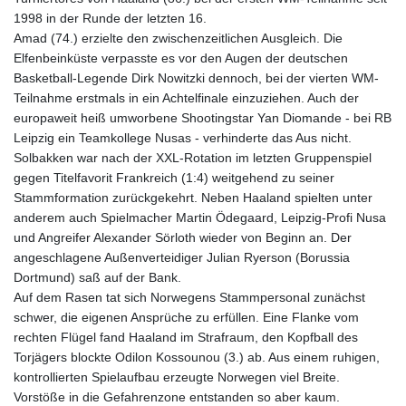
1998 in der Runde der letzten 16.
Amad (74.) erzielte den zwischenzeitlichen Ausgleich. Die
Elfenbeinküste verpasste es vor den Augen der deutschen
Basketball-Legende Dirk Nowitzki dennoch, bei der vierten WM-
Teilnahme erstmals in ein Achtelfinale einzuziehen. Auch der
europaweit heiß umworbene Shootingstar Yan Diomande - bei RB
Leipzig ein Teamkollege Nusas - verhinderte das Aus nicht.
Solbakken war nach der XXL-Rotation im letzten Gruppenspiel
gegen Titelfavorit Frankreich (1:4) weitgehend zu seiner
Stammformation zurückgekehrt. Neben Haaland spielten unter
anderem auch Spielmacher Martin Ödegaard, Leipzig-Profi Nusa
und Angreifer Alexander Sörloth wieder von Beginn an. Der
angeschlagene Außenverteidiger Julian Ryerson (Borussia
Dortmund) saß auf der Bank.
Auf dem Rasen tat sich Norwegens Stammpersonal zunächst
schwer, die eigenen Ansprüche zu erfüllen. Eine Flanke vom
rechten Flügel fand Haaland im Strafraum, den Kopfball des
Torjägers blockte Odilon Kossounou (3.) ab. Aus einem ruhigen,
kontrollierten Spielaufbau erzeugte Norwegen viel Breite.
Vorstöße in die Gefahrenzone entstanden so aber kaum.