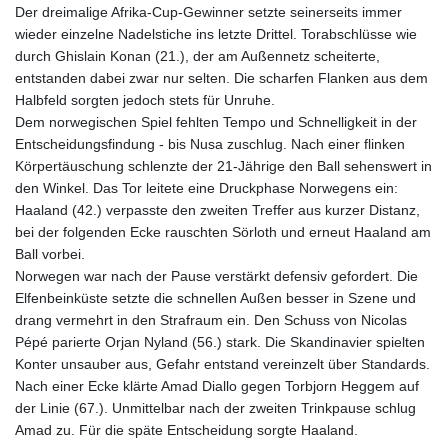
Der dreimalige Afrika-Cup-Gewinner setzte seinerseits immer
wieder einzelne Nadelstiche ins letzte Drittel. Torabschlüsse wie
durch Ghislain Konan (21.), der am Außennetz scheiterte,
entstanden dabei zwar nur selten. Die scharfen Flanken aus dem
Halbfeld sorgten jedoch stets für Unruhe.
Dem norwegischen Spiel fehlten Tempo und Schnelligkeit in der
Entscheidungsfindung - bis Nusa zuschlug. Nach einer flinken
Körpertäuschung schlenzte der 21-Jährige den Ball sehenswert in
den Winkel. Das Tor leitete eine Druckphase Norwegens ein:
Haaland (42.) verpasste den zweiten Treffer aus kurzer Distanz,
bei der folgenden Ecke rauschten Sörloth und erneut Haaland am
Ball vorbei.
Norwegen war nach der Pause verstärkt defensiv gefordert. Die
Elfenbeinküste setzte die schnellen Außen besser in Szene und
drang vermehrt in den Strafraum ein. Den Schuss von Nicolas
Pépé parierte Orjan Nyland (56.) stark. Die Skandinavier spielten
Konter unsauber aus, Gefahr entstand vereinzelt über Standards.
Nach einer Ecke klärte Amad Diallo gegen Torbjorn Heggem auf
der Linie (67.). Unmittelbar nach der zweiten Trinkpause schlug
Amad zu. Für die späte Entscheidung sorgte Haaland.