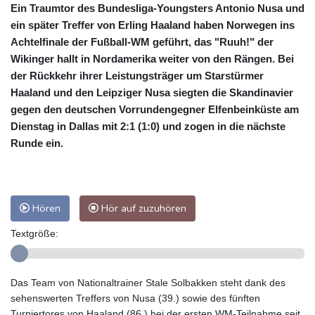
Ein Traumtor des Bundesliga-Youngsters Antonio Nusa und
ein später Treffer von Erling Haaland haben Norwegen ins
Achtelfinale der Fußball-WM geführt, das "Ruuh!" der
Wikinger hallt in Nordamerika weiter von den Rängen. Bei
der Rückkehr ihrer Leistungsträger um Starstürmer
Haaland und den Leipziger Nusa siegten die Skandinavier
gegen den deutschen Vorrundengegner Elfenbeinküste am
Dienstag in Dallas mit 2:1 (1:0) und zogen in die nächste
Runde ein.
Hören
Hör auf zuzuhören
Textgröße:
Das Team von Nationaltrainer Stale Solbakken steht dank des
sehenswerten Treffers von Nusa (39.) sowie des fünften
Turniertores von Haaland (86.) bei der ersten WM-Teilnahme seit