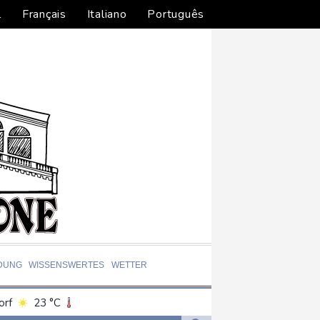
l
Français
Italiano
Português
DUNG
WISSENSWERTES
WETTER
orf
23 °C