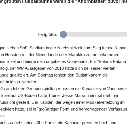
er größten Fußballbühne waren die "Ahornblätter" zuvor ni
.
Textgröße:
gantischen SoFi Stadium in der Nachspielzeit zum Sieg für die Kanad
ag in Houston mit der Niederlande oder Marokko zu tun bekommen.
ins Spiel und feierte sein umjubeltes Comeback. Für "Bafana Bafana"
folg, der WM-Gastgeber von 2010 hatte sich bei seiner vierten
unde qualifiziert. Am Sonntag fehlten den Südafrikanern die
gefährlich zu werden.
1:2) am letzten Gruppenspieltag mussten die Kanadier von Vancouver
 Spiel auf US-Boden hatte Trainer Jesse Marsch einmal mehr ein
ssicht gestellt. Der Kapitän, der wegen einer Muskelverletzung im
solviert hatte, sei in "großartiger Form und hervorragender Verfassun
ank.
 sich zunächst eine zähe Partie, die Kanadier pressten hoch und