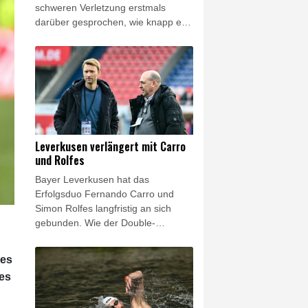
schweren Verletzung erstmals
darüber gesprochen, wie knapp er
einer Querschnittslähmung
entronnen ist. "Ich hatte Glück. Es
hätte viel, viel schlimmer können",
sagte der Sohn des deutschen
1990er-Weltmeisters Jürgen
Klinsmann der New York Times:
"Nie wieder Fußball spielen, nie
wieder laufen können."
Leverkusen verlängert mit Carro
und Rolfes
Bayer Leverkusen hat das
Erfolgsduo Fernando Carro und
Simon Rolfes langfristig an sich
gebunden. Wie der Double-
Gewinner von 2024 mitteilte,
wurden die Verträge der beiden
tes
Geschäftsführer durch den
es
Gesellschafterausschuss der
Fußball-GmbH vorzeitig verlängert.