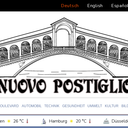
Deutsch
English
Españo
BOULEVARD
AUTOMOBIL
TECHNIK
GESUNDHEIT
UMWELT
KULTUR
BIL
en
26 °C
Hamburg
20 °C
Düsseld