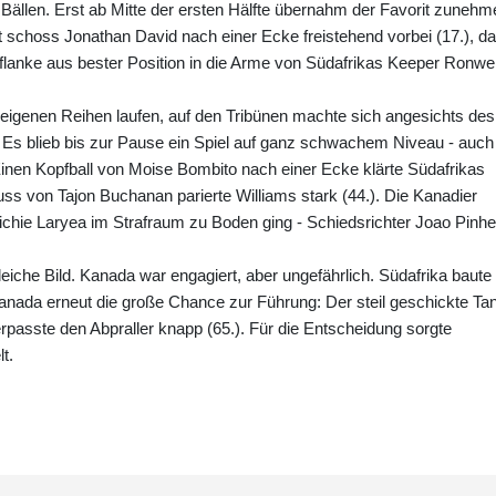
 Bällen. Erst ab Mitte der ersten Hälfte übernahm der Favorit zuneh
choss Jonathan David nach einer Ecke freistehend vorbei (17.), d
ßflanke aus bester Position in die Arme von Südafrikas Keeper Ronw
en eigenen Reihen laufen, auf den Tribünen machte sich angesichts des
 Es blieb bis zur Pause ein Spiel auf ganz schwachem Niveau - auch
nen Kopfball von Moise Bombito nach einer Ecke klärte Südafrikas
ss von Tajon Buchanan parierte Williams stark (44.). Die Kanadier
 Richie Laryea im Strafraum zu Boden ging - Schiedsrichter Joao Pinhe
iche Bild. Kanada war engagiert, aber ungefährlich. Südafrika baute
anada erneut die große Chance zur Führung: Der steil geschickte Tan
rpasste den Abpraller knapp (65.). Für die Entscheidung sorgte
t.