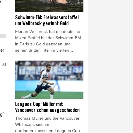
Der 62-jährige Carro bleibt bis 2029
e
Vorsitzender der Geschäftsführung,
Sport-Geschäftsführer Rolfes (44)
Schwimm-EM: Freiwasserstaffel
erhält einen neuen Kontrakt bis
um Wellbrock gewinnt Gold
2031.
Florian Wellbrock hat die deutsche
Mixed-Staffel bei der Schwimm-EM
in Paris zu Gold gezogen und
ier
seinen dritten Titel im vierten
Rennen in der Seine gewonnen.
Der Vierfach-Weltmeister, der
 ist
bereits über zehn und fünf
Kilometer triumphiert hatte, schlug
am Samstag als Schlussschwimmer
des DSV-Quartetts nach 4x1500 m
als Erster an. Silber ging in einem
engen Dreikampf an Italien vor
Leagues Cup: Müller mit
Ungarn.
Vancouver schon ausgeschieden
g"
Thomas Müller und die Vancouver
Whitecaps sind im
nordamerikanischen Leagues Cup