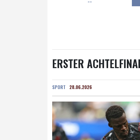
--
Frankfurt am Main
24 °C
Hannover
21 °C
Kö
Rostock
21 °C
Stut
Salzburg
25 °C
Ba
ERSTER ACHTELFINA
SPORT
28.06.2026