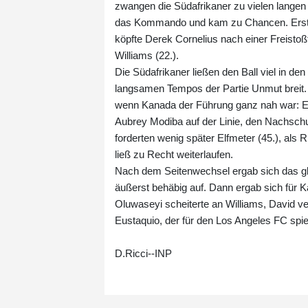
zwangen die Südafrikaner zu vielen langen
das Kommando und kam zu Chancen. Erst s
köpfte Derek Cornelius nach einer Freisto
Williams (22.).
Die Südafrikaner ließen den Ball viel in d
langsamen Tempos der Partie Unmut breit.
wenn Kanada der Führung ganz nah war: Ei
Aubrey Modiba auf der Linie, den Nachschu
forderten wenig später Elfmeter (45.), als
ließ zu Recht weiterlaufen.
Nach dem Seitenwechsel ergab sich das gle
äußerst behäbig auf. Dann ergab sich für K
Oluwaseyi scheiterte an Williams, David ve
Eustaquio, der für den Los Angeles FC spiel
D.Ricci--INP