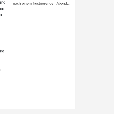
mend
nach einem frustrierenden Abend
ann
frühzeitig ausgeschieden. Nach der
Auftaktniederlage gegen Atlante
en
verloren die Kanadier gegen den
FC Juárez auch das zweite Spiel
der Gruppenphase, trotz Führung
und deutlichem Chancenplus setzte
es ein 1:3 (1:1). Das Viertelfinale ist
damit außer Reichweite.
iro
i