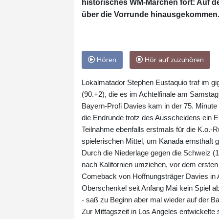
historisches WM-Märchen fort: Auf d
über die Vorrunde hinausgekommen
Hören
Hör auf zuzuhören
Lokalmatador Stephen Eustaquio traf im gi
(90.+2), die es im Achtelfinale am Samst
Bayern-Profi Davies kam in der 75. Minute 
die Endrunde trotz des Ausscheidens ein Er
Teilnahme ebenfalls erstmals für die K.o.-R
spielerischen Mittel, um Kanada ernsthaft 
Durch die Niederlage gegen die Schweiz (
nach Kalifornien umziehen, vor dem ersten
Comeback von Hoffnungsträger Davies in Au
Oberschenkel seit Anfang Mai kein Spiel ab
- saß zu Beginn aber mal wieder auf der B
Zur Mittagszeit in Los Angeles entwickelte