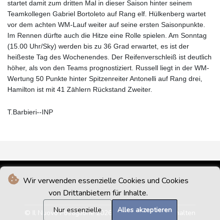
startet damit zum dritten Mal in dieser Saison hinter seinem
Teamkollegen Gabriel Bortoleto auf Rang elf. Hülkenberg wartet
vor dem achten WM-Lauf weiter auf seine ersten Saisonpunkte.
Im Rennen dürfte auch die Hitze eine Rolle spielen. Am Sonntag
(15.00 Uhr/Sky) werden bis zu 36 Grad erwartet, es ist der
heißeste Tag des Wochenendes. Der Reifenverschleiß ist deutlich
höher, als von den Teams prognostiziert. Russell liegt in der WM-
Wertung 50 Punkte hinter Spitzenreiter Antonelli auf Rang drei,
Hamilton ist mit 41 Zählern Rückstand Zweiter.
T.Barbieri--INP
Wir verwenden essenzielle Cookies und Cookies
von Drittanbietern für Inhalte.
Nur essenzielle
Alles akzeptieren
© Il Nuovo Postiglione 2026 - Alle Rechte vorbehalten