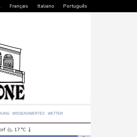
l
Français
Italiano
Português
DUNG
WISSENSWERTES
WETTER
orf
17 °C