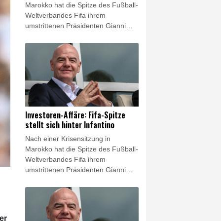
Marokko hat die Spitze des Fußball-
Weltverbandes Fifa ihrem
umstrittenen Präsidenten Gianni
Infantino volle Rückendeckung
gegeben. "Im Anschluss an ein
Treffen in Rabat bekräftigten der
Fifa-Generalsekretär und die
anwesenden Mitglieder der Fifa-
Geschäftsleitung ihre
uneingeschränkte Unterstützung für
Fifa-Präsident Gianni Infantino",
Investoren-Affäre: Fifa-Spitze
hieß es am späten Mittwochabend
stellt sich hinter Infantino
in einer Erklärung. Zugleich wurden
Nach einer Krisensitzung in
in der den Weltfußball in Atem
Marokko hat die Spitze des Fußball-
haltenden Investoren-Affäre
Weltverbandes Fifa ihrem
"Fehler" eingestanden.
umstrittenen Präsidenten Gianni
Infantino volle Rückendeckung
gegeben. "Im Anschluss an ein
Treffen in Rabat bekräftigten der
Fifa-Generalsekretär und die
er