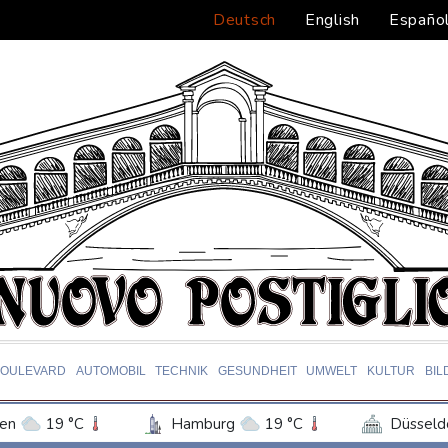
Deutsch
English
Españo
BOULEVARD
AUTOMOBIL
TECHNIK
GESUNDHEIT
UMWELT
KULTUR
BIL
en
19 °C
Hamburg
19 °C
Düsseld