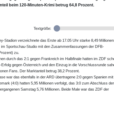
teil beim 120-Minuten-Krimi betrug 64,8 Prozent.
Textgröße:
-Stadion verzeichnete das Erste ab 17.05 Uhr starke 8,49 Millionen
en im Sportschau-Studio mit den Zusammenfassungen der DFB-
Prozent) zu.
nen durch das 2:1 gegen Frankreich im Halbfinale hatten im ZDF sch
:0-Erfolg gegen Österreich und den Einzug in die Vorschlussrunde sah
ionen Fans. Der Marktanteil betrug 38,2 Prozent.
e war das ebenfalls in der ARD übertragene 2:0 gegen Spanien mit
emark (4:0) hatten 5,95 Millionen verfolgt, das 3:0 zum Abschluss der
rgangenen Samstag 5,76 Millionen. Beide Male war das ZDF der