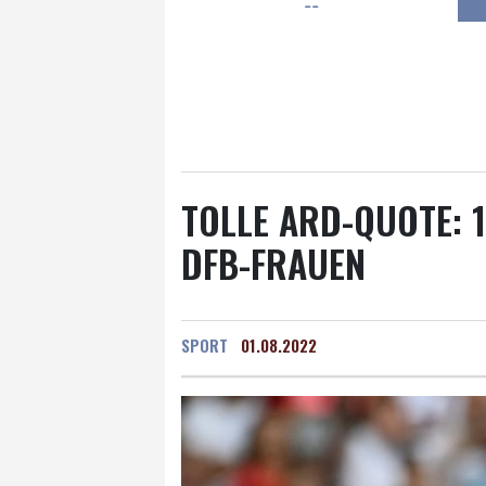
--
Frankfurt am Main
22 °C
Hannover
20 °C
Kö
Rostock
17 °C
Stut
Salzburg
22 °C
Ba
TOLLE ARD-QUOTE: 1
DFB-FRAUEN
SPORT
01.08.2022