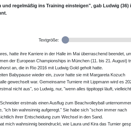
 und regelmäßig ins Training einsteigen", gab Ludwig (36) 
nt.
Textgröße:
res, hatte ihre Karriere in der Halle im Mai überraschend beendet, um
en der European Championships in München (11. bis 21. August) tri
horst an, die in Rio 2016 mit Ludwig Gold geholt hatte.
eiten Babypause wieder ein, zuvor hatte sie mit Margareta Kozuch
Halle gewechselt war. Gemeinsame Turniere mit Lippmann wird es 20
mal nicht aus", so Ludwig, nur, "wenn alles tippitoppi läuft, vielleicht
l Schneider erstmals einen Ausflug zum Beachvolleyball unternomme
e, "ich bin wahnsinnig aufgeregt." Sie habe sich "schon immer nach
insichtlich ihrer Entscheidung zum Wechsel in den Sand.
hat mich wahnsinnig beeindruckt, wie Laura und Kira das Turnier gespi