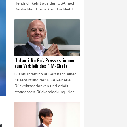
Hendrich kehrt aus den USA nach
Deutschland zurück und schließt
sich dem Bundesligisten aus der
Domstadt an. Wie die Kölnerinnen
am Donnerstag mitteilten,
unterschrieb die 34 Jahre alte
Innenverteidigerin einen Vertrag bis
Sommer 2028. Zuletzt hatte
Hendrich für die Chicago Stars in
der NWSL gespielt.
"Infanti-No Go": Pressestimmen
zum Verbleib des FIFA-Chefs
Gianni Infantino äußert nach einer
Krisensitzung der FIFA keinerlei
Rücktrittsgedanken und erhält
stattdessen Rückendeckung. Nach
einem angedeuteten
Fehlereingeständnis holt der
Präsident des Fußball-
Weltverbandes zum Gegenangriff
auf seine Kritiker aus. Die
al