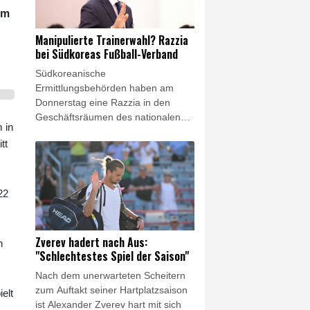
internationalen Pressestimmen im
im
Überblick.
Manipulierte Trainerwahl? Razzia
bei Südkoreas Fußball-Verband
Südkoreanische
Ermittlungsbehörden haben am
Donnerstag eine Razzia in den
Geschäftsräumen des nationalen
 in
Fußballverbandes (KFA)
tt
durchgeführt. Dabei geht es um
mögliche Manipulationen rund um
die Ernennung des ehemaligen
Nationaltrainers Hong Myung-bo,
22
der mit dem Team bei der
Weltmeisterschaft 2026 in der
Vorrunde gescheitert war.
Zverev hadert nach Aus:
n
"Schlechtestes Spiel der Saison"
Nach dem unerwarteten Scheitern
zum Auftakt seiner Hartplatzsaison
elt
ist Alexander Zverev hart mit sich