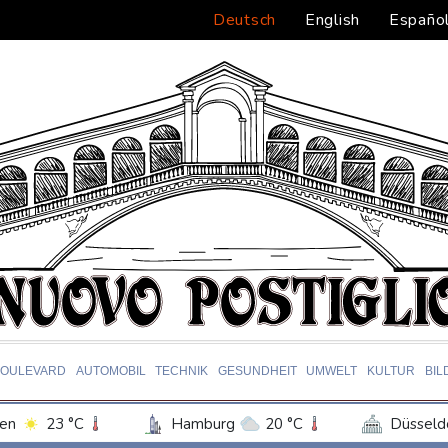
Deutsch
English
Españo
BOULEVARD
AUTOMOBIL
TECHNIK
GESUNDHEIT
UMWELT
KULTUR
BIL
en
23 °C
Hamburg
20 °C
Düsseld