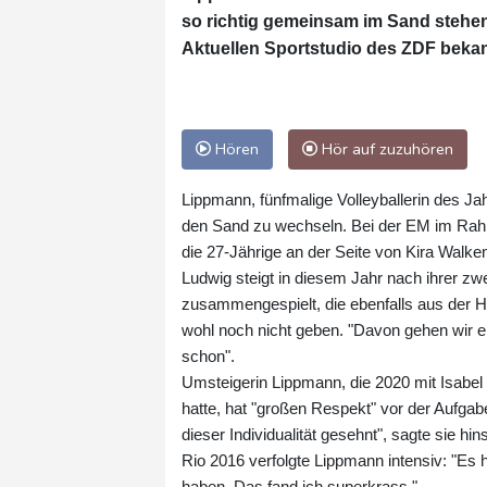
so richtig gemeinsam im Sand stehen
Aktuellen Sportstudio des ZDF bekan
Hören
Hör auf zuzuhören
Lippmann, fünfmalige Volleyballerin des Jah
den Sand zu wechseln. Bei der EM im Rahm
die 27-Jährige an der Seite von Kira Walken
Ludwig steigt in diesem Jahr nach ihrer zw
zusammengespielt, die ebenfalls aus der 
wohl noch nicht geben. "Davon gehen wir erst
schon".
Umsteigerin Lippmann, die 2020 mit Isabe
hatte, hat "großen Respekt" vor der Aufgab
dieser Individualität gesehnt", sagte sie h
Rio 2016 verfolgte Lippmann intensiv: "Es 
haben. Das fand ich superkrass."