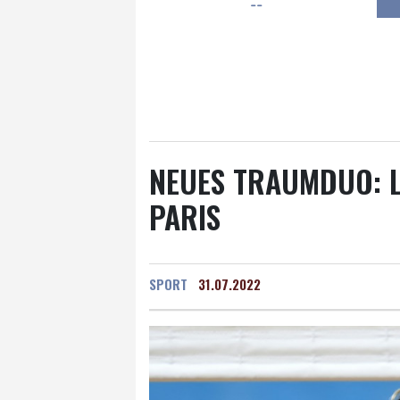
--
Frankfurt am Main
23 °C
Hannover
21 °C
Kö
Rostock
23 °C
Stut
Salzburg
23 °C
Ba
NEUES TRAUMDUO: L
PARIS
SPORT
31.07.2022