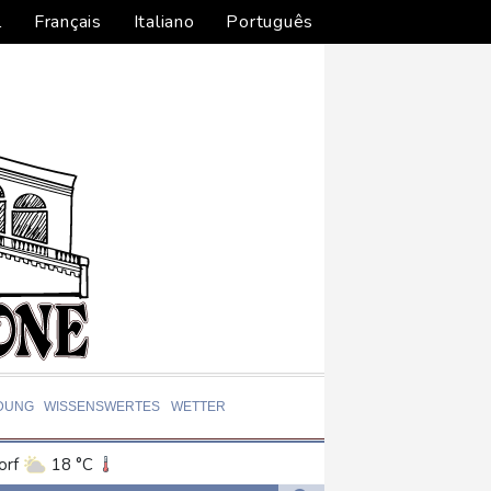
l
Français
Italiano
Português
DUNG
WISSENSWERTES
WETTER
orf
18 °C