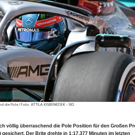
nd die Pole / Foto: ATTILA KISBENEDEK - SID
ch völlig überraschend die Pole Position für den Großen Pr
esichert. Der Brite drehte in 1:17,377 Minuten im letzten