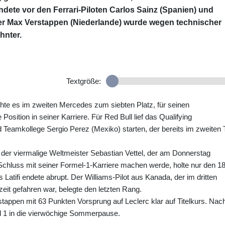
dete vor den Ferrari-Piloten Carlos Sainz (Spanien) und
er Max Verstappen (Niederlande) wurde wegen technischer
hnter.
Textgröße:
hte es im zweiten Mercedes zum siebten Platz, für seinen
osition in seiner Karriere. Für Red Bull lief das Qualifying
d Teamkollege Sergio Perez (Mexiko) starten, der bereits im zweiten T
er viermalige Weltmeister Sebastian Vettel, der am Donnerstag
chluss mit seiner Formel-1-Karriere machen werde, holte nur den 18
 Latifi endete abrupt. Der Williams-Pilot aus Kanada, der im dritten
tzeit gefahren war, belegte den letzten Rang.
tappen mit 63 Punkten Vorsprung auf Leclerc klar auf Titelkurs. Nac
l 1 in die vierwöchige Sommerpause.