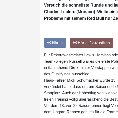
Versuch die schnellste Runde und lan
Charles Leclerc (Monaco). Weltmeist
Probleme mit seinem Red Bull nur Ze
Hören
Hör auf zuzuhören
Für Rekordweltmeister Lewis Hamilton reic
Teamkollegen Russell war es die erste Pole P
enttäuschend: Direkt hinter Verstappen wir
des Qualifyings ausschied.
Haas-Fahrer Mick Schumacher wurde 15., d
verkündet hatte, dass er zum Saisonende S
Startplatz. Auch der Höhenflug von Nicholas
freien Training völlig überraschend die Bes
Vor dem 13. von 22 Saisonrennen liegt Vers
dem Ungarn-Rennen geht es für die Forme