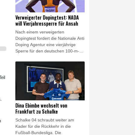
FIFA-Präsidenten jetzt zum Rücktritt
auffordern."
Verweigerter Dopingtest: NADA
will Vierjahressperre für Ansah
Nach einem verweigerten
Dopingtest fordert die Nationale Anti
Doping Agentur eine vierjährige
Sperre für den deutschen 100-m-
Rekordhalter Owen Ansah. Diesen
Sanktionsvorschlag teilte die NADA
am Freitag mit. Wird er akzeptiert,
reduziert sich die Dauer
eil
automatisch auf drei Jahre.
.
Dina Ebimbe wechselt von
Frankfurt zu Schalke
Schalke 04 schraubt weiter am
h
Kader für die Rückkehr in die
Fußball-Bundesliga. Die