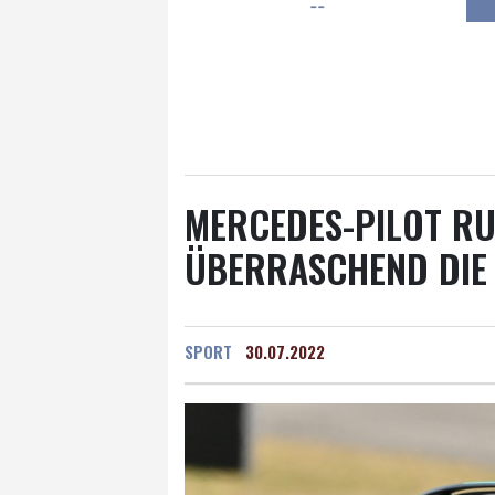
--
Frankfurt am Main
27 °C
Hannover
20 °C
Kö
Rostock
18 °C
Stut
Salzburg
25 °C
Ba
MERCEDES-PILOT RU
ÜBERRASCHEND DIE
SPORT
30.07.2022