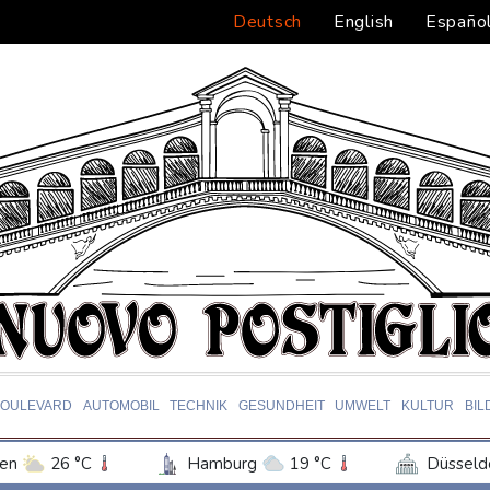
Deutsch
English
Españo
BOULEVARD
AUTOMOBIL
TECHNIK
GESUNDHEIT
UMWELT
KULTUR
BIL
en
26 °C
Hamburg
19 °C
Düsseld