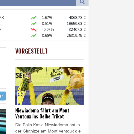
Dortmund
21 °C
0 °C
Flensburg
18 °C
t Berufung an
AX
1.67%
4068.78
€
30 °C
unterbrochen
X
0.51%
18659.63
€
reist
X
-0.07%
32407.2
€
0.68%
26319.45
€
lughafen zurück
preis
2.31%
4401.3
$
nen Ballsaal-Plänen
 STOXX 50
0.33%
6523.86
€
VORGESTELLT
USD
0.35%
1.1565
$
ontrollen
gung im Senat
ter
Niewiadoma fährt am Mont
Ventoux ins Gelbe Trikot
Die Polin Kasia Niewiadoma hat in
der Gluthitze am Mont Ventoux die