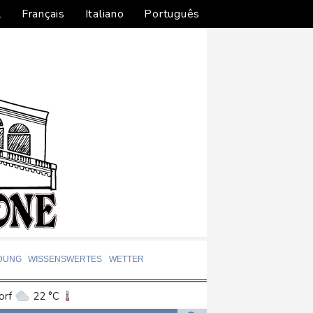
l
Français
Italiano
Português
DUNG
WISSENSWERTES
WETTER
orf
22 °C