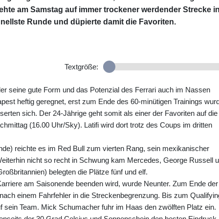
rehte am Samstag auf immer trockener werdender Strecke i
nellste Runde und düpierte damit die Favoriten.
Textgröße:
er seine gute Form und das Potenzial des Ferrari auch im Nassen
dapest heftig geregnet, erst zum Ende des 60-minütigen Trainings wur
erten sich. Der 24-Jährige geht somit als einer der Favoriten auf die
mittag (16.00 Uhr/Sky). Latifi wird dort trotz des Coups im dritten
de) reichte es im Red Bull zum vierten Rang, sein mexikanischer
Weiterhin nicht so recht in Schwung kam Mercedes, George Russell 
oßbritannien) belegten die Plätze fünf und elf.
 Karriere am Saisonende beenden wird, wurde Neunter. Zum Ende der
 nach einem Fahrfehler in die Streckenbegrenzung. Bis zum Qualifyin
uf sein Team. Mick Schumacher fuhr im Haas den zwölften Platz ein.
 jenseits der 30 Grad Celsius und Sonnenschein den besten Eindruck