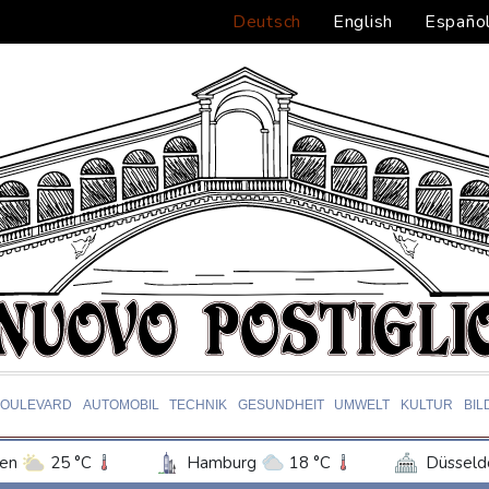
Deutsch
English
Españo
BOULEVARD
AUTOMOBIL
TECHNIK
GESUNDHEIT
UMWELT
KULTUR
BIL
en
25 °C
Hamburg
18 °C
Düsseld