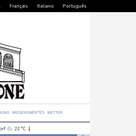
l
Français
Italiano
Português
DUNG
WISSENSWERTES
WETTER
orf
22 °C