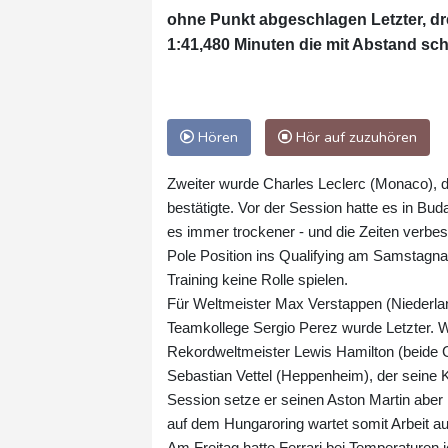
ohne Punkt abgeschlagen Letzter, d
1:41,480 Minuten die mit Abstand sch
Hören
Hör auf zuzuhören
Zweiter wurde Charles Leclerc (Monaco), d
bestätigte. Vor der Session hatte es in Bu
es immer trockener - und die Zeiten verbess
Pole Position ins Qualifying am Samstagnach
Training keine Rolle spielen.
Für Weltmeister Max Verstappen (Niederlan
Teamkollege Sergio Perez wurde Letzter. 
Rekordweltmeister Lewis Hamilton (beide Gr
Sebastian Vettel (Heppenheim), der seine
Session setze er seinen Aston Martin aber
auf dem Hungaroring wartet somit Arbeit a
Am Freitag hatte Ferrari bei Temperaturen