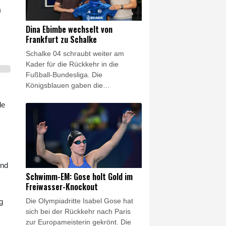
n
Dina Ebimbe wechselt von
Frankfurt zu Schalke
Schalke 04 schraubt weiter am
Kader für die Rückkehr in die
Fußball-Bundesliga. Die
Königsblauen gaben die
Verpflichtung von Junior Dina
de
Ebimbe bekannt, der rechte
Außenbahnspieler war vom
Ligakonkurrenten Eintracht
Frankfurt aussortiert worden. Auf
Schalke unterschrieb der gebürtige
Franzose einen Vertrag bis 2028.
und
Der 25-Jährige war 2022 zur
Schwimm-EM: Gose holt Gold im
Eintracht gewechselt, in der
Freiwasser-Knockout
vergangenen Saison allerdings
Die Olympiadritte Isabel Gose hat
g
bereits an den französischen Klub
sich bei der Rückkehr nach Paris
Stade Brest ausgeliehen worden.
zur Europameisterin gekrönt. Die