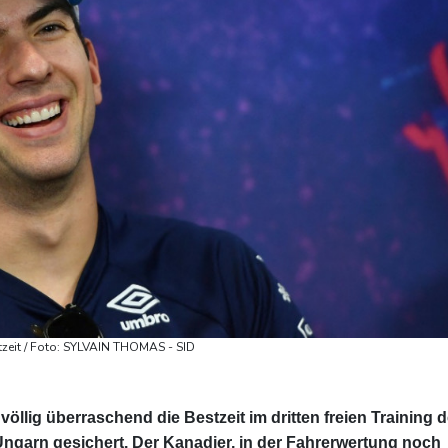
estzeit / Foto: SYLVAIN THOMAS - SID
h völlig überraschend die Bestzeit im dritten freien Training d
ngarn gesichert. Der Kanadier, in der Fahrerwertung noch