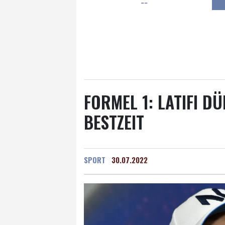
--
Frankfurt am Main
26 °C
Hannover
20 °C
Kö
Rostock
19 °C
Stut
Salzburg
26 °C
Ba
FORMEL 1: LATIFI D
BESTZEIT
SPORT
30.07.2022