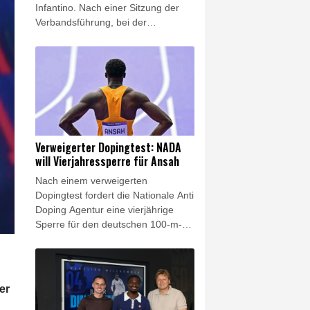
Infantino. Nach einer Sitzung der
Verbandsführung, bei der
insbesondere die Zukunft des
umstrittenen FIFA-Chefs erörtert
wurde, sagte die NFF-Vorsitzende
Lise Klaveness auf einer
Pressekonferenz: "Wir werden den
FIFA-Präsidenten jetzt zum Rücktritt
auffordern."
Verweigerter Dopingtest: NADA
will Vierjahressperre für Ansah
Nach einem verweigerten
Dopingtest fordert die Nationale Anti
Doping Agentur eine vierjährige
Sperre für den deutschen 100-m-
Rekordhalter Owen Ansah. Diesen
Sanktionsvorschlag teilte die NADA
am Freitag mit. Wird er akzeptiert,
reduziert sich die Dauer
er
automatisch auf drei Jahre.