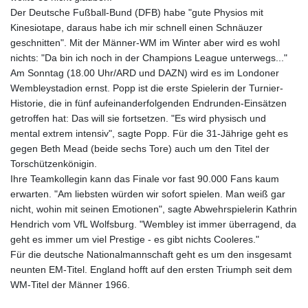
Der Deutsche Fußball-Bund (DFB) habe "gute Physios mit
Kinesiotape, daraus habe ich mir schnell einen Schnäuzer
geschnitten". Mit der Männer-WM im Winter aber wird es wohl
nichts: "Da bin ich noch in der Champions League unterwegs..."
Am Sonntag (18.00 Uhr/ARD und DAZN) wird es im Londoner
Wembleystadion ernst. Popp ist die erste Spielerin der Turnier-
Historie, die in fünf aufeinanderfolgenden Endrunden-Einsätzen
getroffen hat: Das will sie fortsetzen. "Es wird physisch und
mental extrem intensiv", sagte Popp. Für die 31-Jährige geht es
gegen Beth Mead (beide sechs Tore) auch um den Titel der
Torschützenkönigin.
Ihre Teamkollegin kann das Finale vor fast 90.000 Fans kaum
erwarten. "Am liebsten würden wir sofort spielen. Man weiß gar
nicht, wohin mit seinen Emotionen", sagte Abwehrspielerin Kathrin
Hendrich vom VfL Wolfsburg. "Wembley ist immer überragend, da
geht es immer um viel Prestige - es gibt nichts Cooleres."
Für die deutsche Nationalmannschaft geht es um den insgesamt
neunten EM-Titel. England hofft auf den ersten Triumph seit dem
WM-Titel der Männer 1966.