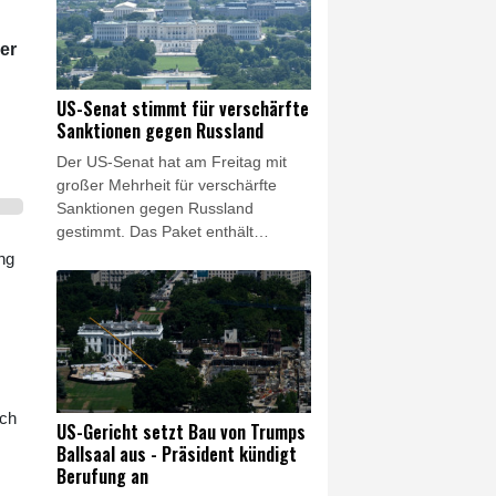
getötet worden, erfuhr die
Nachrichtenagentur AFP aus
jemenitischen Armeekreisen. Nach
er
Angaben von Jemens
Gesundheitsminister Kasim
US-Senat stimmt für verschärfte
Buhaibeh wurden in derselben
Sanktionen gegen Russland
Provinz zudem mindestens zwei
Der US-Senat hat am Freitag mit
Zivilisten getötet und 14 weitere
großer Mehrheit für verschärfte
verletzt. Die vom Iran unterstützten
Sanktionen gegen Russland
Huthis bekannten sich zu den
gestimmt. Das Paket enthält
Angriffen.
Sanktionen gegen den russischen
ng
Präsidenten Wladimir Putin, eine
Reihe russischer Beamter,
Oligarchen und Banken sowie
gegen die sogenannte
Schattenflotte, mit der Russland
bestehende Sanktionen umgeht. Es
geht nun ans US-
ach
US-Gericht setzt Bau von Trumps
Repräsentantenhaus, das wegen
Ballsaal aus - Präsident kündigt
der Sommerpause erst im
Berufung an
September über die Sanktionen