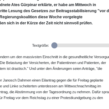
nete Ates Gürpinar erklärte, er habe am Mittwoch in
ritte Lesung des Gesetzes zur Beitragsstabilisierung "vor d
Regierungskoalition diese Woche vorgelegte
n sich in der Kürze der Zeit nicht sinnvoll prüfen.
Textgröße:
ondern um den massivsten Einschnitt in die gesundheitliche Versorgu
 "Die Belastung der Versicherten, der Patientinnen und Patienten, der
m ist drastisch." Und unter den Änderungen seien Anträge, "die
er Janosch Dahmen einen Eilantrag gegen die für Freitag geplante
ne und Linke scheiterten unterdessen am Mittwochnachmittag im
trag, die Abstimmung von der Tagesordnung zu nehmen. Dafür spr
f für Freitag vor dem Reichstag zu einer Protestkundgebung zu den