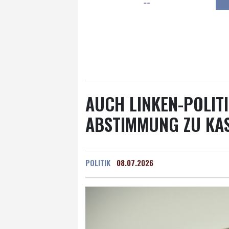
--
Frankfurt am Main
27 °C
Hannover
20 °C
Kö
Rostock
18 °C
Stut
Salzburg
25 °C
Ba
AUCH LINKEN-POLIT
ABSTIMMUNG ZU KA
POLITIK
08.07.2026