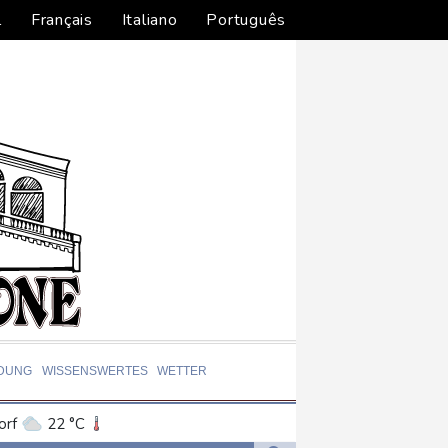
l
Français
Italiano
Português
LDUNG
WISSENSWERTES
WETTER
orf
22 °C