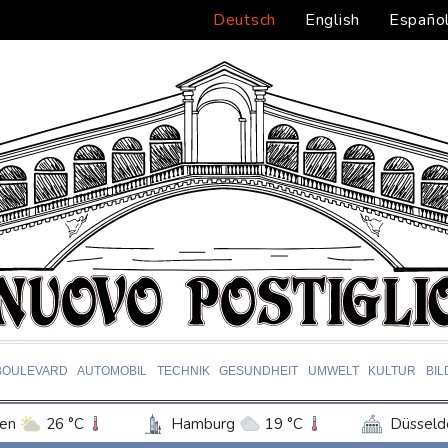
Deutsch
English
Españo
BOULEVARD
AUTOMOBIL
TECHNIK
GESUNDHEIT
UMWELT
KULTUR
BI
en
26 °C
Hamburg
19 °C
Düsseld