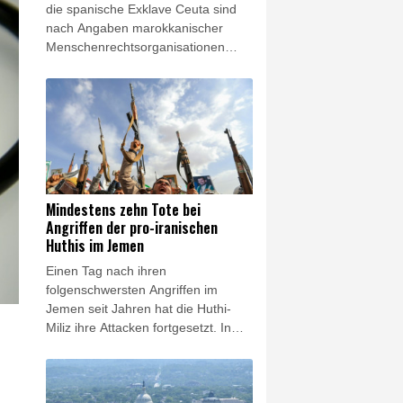
die spanische Exklave Ceuta sind
nach Angaben marokkanischer
Menschenrechtsorganisationen
mehr als 140 Menschen ums Leben
gekommen. Die
Menschenrechtsgruppe AMDH und
eine Vereinigung in Europa
ansässiger marokkanischer
Organisationen sprachen am
Freitag von mindestens 141 Toten.
Mindestens zehn Tote bei
Angriffen der pro-iranischen
Huthis im Jemen
Einen Tag nach ihren
folgenschwersten Angriffen im
Jemen seit Jahren hat die Huthi-
Miliz ihre Attacken fortgesetzt. In
der strategisch wichtigen Provinz
Marib seien am Freitag acht
Soldaten aus dem Regierungslager