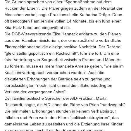
Die Grünen sprachen von einer "Sparmaßnahme auf dem
Rücken der Eltern". Die Pläne gingen zudem an der Realität der
Menschen vorbei, sagte Fraktionschefin Katharina Dröge. Denn
oft benötigten Familien die vollen 14 Monate, bis ein Kind einen
Kita-Platz habe und eingewöhnt sei.
Die DGB-Vizevorsitzende Elke Hannack erklärte zu den Plänen
aus dem Familienministerium, der eine zusätzliche verbindliche
Elterngeldmonat sei die einzige positive Nachricht. Der Rest sei
"gleichstellungspolitisch ein Rückschritt", fuhr sie fort. Um eine
faire Verteilung von Sorgearbeit zwischen Frauen und Männern
zu fördern, müsse es mehr finanzielle Anreize geben, "wie sie im
Koalitionsvertrag auch versprochen wurden". Auch die
diskutierten Erhöhungen der Beträge seien zu gering und
berücksichtigten "noch nicht einmal die inflationsbedingten
Verluste der vergangenen Jahre".
Der familienpolitische Sprecher der AfD-Fraktion, Martin
Reichardt, sagte, die AfD lehne die Pläne von Prien "rundweg ab".
Die minimalen Erhöhungen stünden in keinem Verhältnis zur
Inflation und Prien wolle den Eltern "politisch oktroyieren", das
gemeinsame Leben zu gestalten und die Erziehung ihrer Kinder
zu organisieren, anstatt es den Paaren zu überlassen.