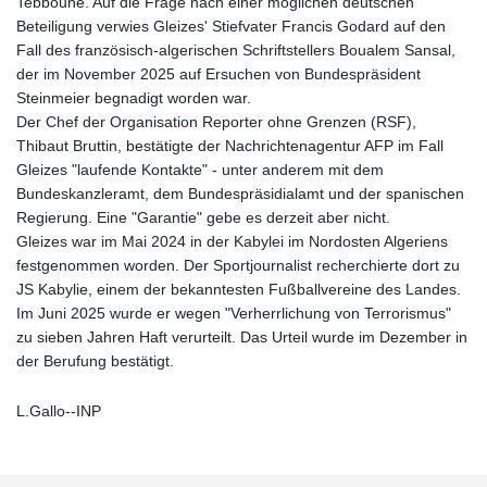
Tebboune. Auf die Frage nach einer möglichen deutschen
Beteiligung verwies Gleizes' Stiefvater Francis Godard auf den
Fall des französisch-algerischen Schriftstellers Boualem Sansal,
der im November 2025 auf Ersuchen von Bundespräsident
Steinmeier begnadigt worden war.
Der Chef der Organisation Reporter ohne Grenzen (RSF),
Thibaut Bruttin, bestätigte der Nachrichtenagentur AFP im Fall
Gleizes "laufende Kontakte" - unter anderem mit dem
Bundeskanzleramt, dem Bundespräsidialamt und der spanischen
Regierung. Eine "Garantie" gebe es derzeit aber nicht.
Gleizes war im Mai 2024 in der Kabylei im Nordosten Algeriens
festgenommen worden. Der Sportjournalist recherchierte dort zu
JS Kabylie, einem der bekanntesten Fußballvereine des Landes.
Im Juni 2025 wurde er wegen "Verherrlichung von Terrorismus"
zu sieben Jahren Haft verurteilt. Das Urteil wurde im Dezember in
der Berufung bestätigt.
L.Gallo--INP