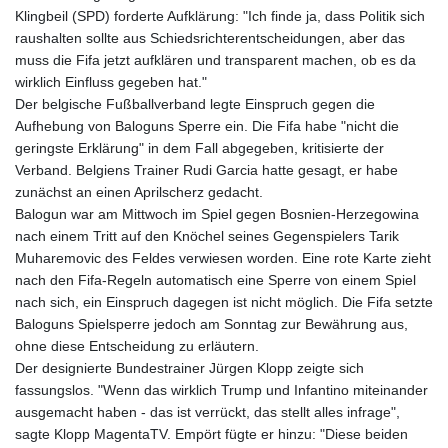
Klingbeil (SPD) forderte Aufklärung: "Ich finde ja, dass Politik sich
raushalten sollte aus Schiedsrichterentscheidungen, aber das
muss die Fifa jetzt aufklären und transparent machen, ob es da
wirklich Einfluss gegeben hat."
Der belgische Fußballverband legte Einspruch gegen die
Aufhebung von Baloguns Sperre ein. Die Fifa habe "nicht die
geringste Erklärung" in dem Fall abgegeben, kritisierte der
Verband. Belgiens Trainer Rudi Garcia hatte gesagt, er habe
zunächst an einen Aprilscherz gedacht.
Balogun war am Mittwoch im Spiel gegen Bosnien-Herzegowina
nach einem Tritt auf den Knöchel seines Gegenspielers Tarik
Muharemovic des Feldes verwiesen worden. Eine rote Karte zieht
nach den Fifa-Regeln automatisch eine Sperre von einem Spiel
nach sich, ein Einspruch dagegen ist nicht möglich. Die Fifa setzte
Baloguns Spielsperre jedoch am Sonntag zur Bewährung aus,
ohne diese Entscheidung zu erläutern.
Der designierte Bundestrainer Jürgen Klopp zeigte sich
fassungslos. "Wenn das wirklich Trump und Infantino miteinander
ausgemacht haben - das ist verrückt, das stellt alles infrage",
sagte Klopp MagentaTV. Empört fügte er hinzu: "Diese beiden