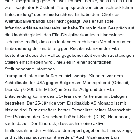
eine Überprüfung gebeten, weil ich nicht denke, dass es ein Foul
war", sagte der Präsident. Trump sprach von einer "schrecklichen
Entscheidung" des Schiedsrichters. Er habe dem Chef des
Weltfußballverbands aber nicht gesagt, was er tun solle.
Infantino erklärte seinerseits, er habe Trump in dem Gespräch auf
die Unabhängigkeit des Fifa-Disziplinarkomitees hingewiesen.
"Ich habe erklärt, dass ein laufendes rechtliches Verfahren unter
Einbeziehung der unabhängigen Rechtsinstanzen der Fifa
besteht und dass der Fall zu gegebener Zeit von den zuständigen
Stellen entschieden wird", hieß es in einer schriftlichen
Stellungnahme Infantinos.
Trump und Infantino äußerten sich wenige Stunden vor dem
Achtelfinale der USA gegen Belgien am Montagabend (Ortszeit;
Dienstag 0.200 Uhr MESZ) in Seattle. Aufgrund der Fifa-
Entscheidung konnte das US-Team die Partie nun mit Balogun
bestreiten. Der 25-Jährige vom Erstligaklub AS Monaco ist mit
bislang drei Turniertreffern bester Torschütze seiner Mannschaft.
Der Präsident des Deutschen Fußball-Bunds (DFB), Neuendorf,
sagte dazu: "Der Eindruck, dass es hier eine aktive
Einflussnahme der Politik auf den Sport gegeben hat, muss zügig
und schlüssig ausgeräumt werden." Auch Vizekanzler Lars