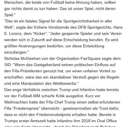
Menschen, die beide von Fußball keine Ahnung haben, sollten
gar nichts damit zu tun haben. Das ist unser Spiel, nicht deren
Spiel."
"Das ist ein fatales Signal für die Sportgerichtsbarkeit in aller
Welt", sagte der frühere Vorsitzende des DFB-Sportgerichts, Hans
E. Lorenz, dem "Kicker". "Jeder gesperrte Spieler und sein Verein
werden sich in Zukunft auf diese Entscheidung berufen. Es wird
größter Anstrengungen bedürfen, um diese Entwicklung
einzufangen."
Nicholas McGeehan von der Organisation FairSquare sagte dem
SID: "Wenn das Gastgeberland seinen politischen Einfluss auf
den Fifa-Präsidenten genutzt hat, um einen unfairen Vorteil zu
erschaffen, wäre das ein skandalöser Verstoß gegen die Regeln
und eine Manipulation des Wettbewerbs."
Das enge Verhältnis zwischen Trump und Infantino hatte bereits
vor der Fußball-WM scharfe Kritik ausgelöst. Kurz vor
Weihnachten hatte der Fifa-Chef Trump einen selbst erfundenen
Fifa-"Friedenspreis" überreicht - gewissermaßen als Trost dafür,
dass er nicht den Friedensnobelpreis erhalten hatte. Bereits in
Trumps erster Amtszeit hatte Infantino ihm 2018 im Oval Office
eine rote Karte überreicht - damit der Präsident nach Belieben