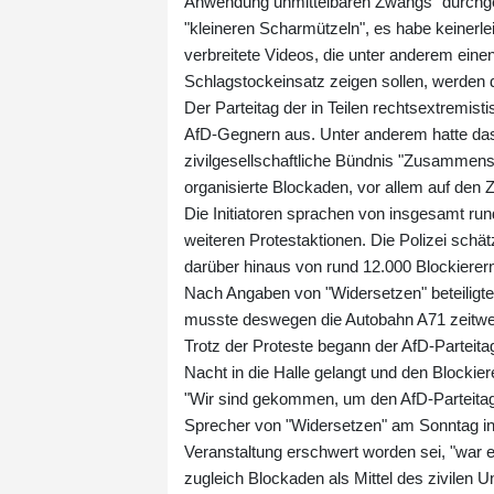
Anwendung unmittelbaren Zwangs" durchgese
"kleineren Scharmützeln", es habe keinerl
verbreitete Videos, die unter anderem ein
Schlagstockeinsatz zeigen sollen, werden
Der Parteitag der in Teilen rechtsextremist
AfD-Gegnern aus. Unter anderem hatte das
zivilgesellschaftliche Bündnis "Zusammens
organisierte Blockaden, vor allem auf den
Die Initiatoren sprachen von insgesamt r
weiteren Protestaktionen. Die Polizei sch
darüber hinaus von rund 12.000 Blockierer
Nach Angaben von "Widersetzen" beteiligt
musste deswegen die Autobahn A71 zeitwe
Trotz der Proteste begann der AfD-Parteita
Nacht in die Halle gelangt und den Blocki
"Wir sind gekommen, um den AfD-Parteitag zu
Sprecher von "Widersetzen" am Sonntag in E
Veranstaltung erschwert worden sei, "war ei
zugleich Blockaden als Mittel des zivilen 