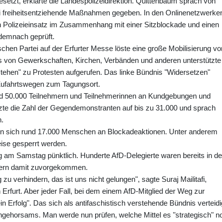
tzt, erklärte die Landespolizeidirektion. Quittenbaum sprach von
ei freiheitsentziehende Maßnahmen gegeben. In den Onlinenetzwerke
en Polizeieinsatz im Zusammenhang mit einer Sitzblockade und einen
 demnach geprüft.
ischen Partei auf der Erfurter Messe löste eine große Mobilisierung vo
 von Gewerkschaften, Kirchen, Verbänden und anderen unterstützte
tehen" zu Protesten aufgerufen. Das linke Bündnis "Widersetzen"
 Zufahrtswegen zum Tagungsort.
und 50.000 Teilnehmern und Teilnehmerinnen an Kundgebungen und
ätzte die Zahl der Gegendemonstranten auf bis zu 31.000 und sprach
n.
en sich rund 17.000 Menschen an Blockadeaktionen. Unter anderem
ise gesperrt werden.
g am Samstag pünktlich. Hunderte AfD-Delegierte waren bereits in de
erern damit zuvorgekommen.
 verhindern, das ist uns nicht gelungen", sagte Suraj Mailitafi,
rfurt. Aber jeder Fall, bei dem einem AfD-Mitglied der Weg zur
n Erfolg". Das sich als antifaschistisch verstehende Bündnis verteidi
Ungehorsams. Man werde nun prüfen, welche Mittel es "strategisch" n