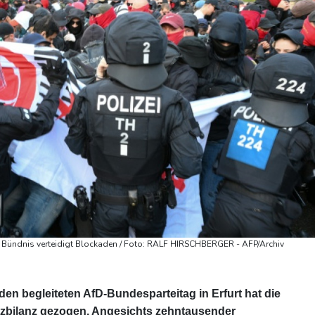
nz - Bündnis verteidigt Blockaden / Foto: RALF HIRSCHBERGER - AFP/Archiv
n begleiteten AfD-Bundesparteitag in Erfurt hat die
atzbilanz gezogen. Angesichts zehntausender