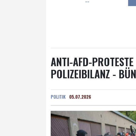
--
Frankfurt am Main
18 °C
Hannover
17 °C
Kö
Rostock
17 °C
Stut
Salzburg
20 °C
Ba
ANTI-AFD-PROTESTE 
POLIZEIBILANZ - BÜ
POLITIK
05.07.2026