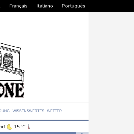
l
Français
Italiano
Português
LDUNG
WISSENSWERTES
WETTER
orf
15 °C