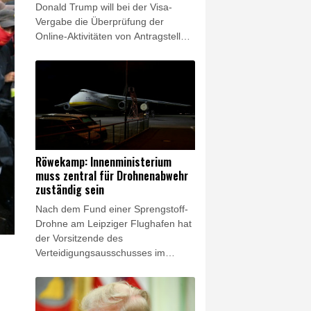
Donald Trump will bei der Visa-
Vergabe die Überprüfung der
Online-Aktivitäten von Antragstellern
offenbar ausweiten. Die
Überprüfung von Instagram-Konten
und ähnlicher Netzwerke solle auf
weitere Visa-Kategorien ausgedehnt
werden, unter anderem auf
ausländische Journalisten,
berichtete "The Daily Signal". Die
Sprecherin des Weißen Hauses,
Röwekamp: Innenministerium
Karoline Leavitt, teilte am
muss zentral für Drohnenabwehr
Donnerstag auf ihrem X-Konto den
zuständig sein
entsprechenden Artikel - ohne ihn
Nach dem Fund einer Sprengstoff-
explizit zu bestätigen.
Drohne am Leipziger Flughafen hat
der Vorsitzende des
Verteidigungsausschusses im
Bundestag, Thomas Röwekamp
(CDU), eine Zentralisierung der
Zuständigkeit für die Drohnen-