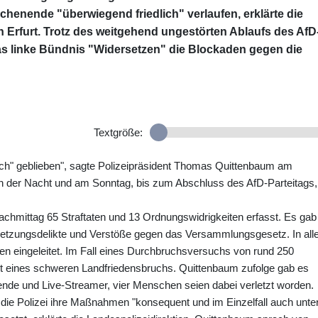
enende "überwiegend friedlich" verlaufen, erklärte die
 Erfurt. Trotz des weitgehend ungestörten Ablaufs des AfD
das linke Bündnis "Widersetzen" die Blockaden gegen die
Textgröße:
lich" geblieben", sagte Polizeipräsident Thomas Quittenbaum am
in der Nacht und am Sonntag, bis zum Abschluss des AfD-Parteitags,
chmittag 65 Straftaten und 13 Ordnungswidrigkeiten erfasst. Es gab
etzungsdelikte und Verstöße gegen das Versammlungsgesetz. In all
n eingeleitet. Im Fall eines Durchbruchsversuchs von rund 250
 eines schweren Landfriedensbruchs. Quittenbaum zufolge gab es
fende und Live-Streamer, vier Menschen seien dabei verletzt worden.
 die Polizei ihre Maßnahmen "konsequent und im Einzelfall auch unte