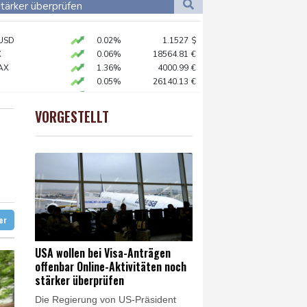
Dortmund
14 °C
stärker überprüfen
6 °C
Flensburg
13 °C
ständig sein
USD
0.02%
1.1527
$
24 °C
chaft
X
0.06%
18564.81
€
AX
1.36%
4000.99
€
0.05%
26140.13
€
ündigt Vergeltung an
 STOXX 50
0.39%
6502.56
€
preis
0.14%
4305.7
$
VORGESTELLT
X
0.01%
32431.12
€
digt Vergeltung an
amaskus
ter
USA wollen bei Visa-Anträgen
offenbar Online-Aktivitäten noch
stärker überprüfen
Die Regierung von US-Präsident