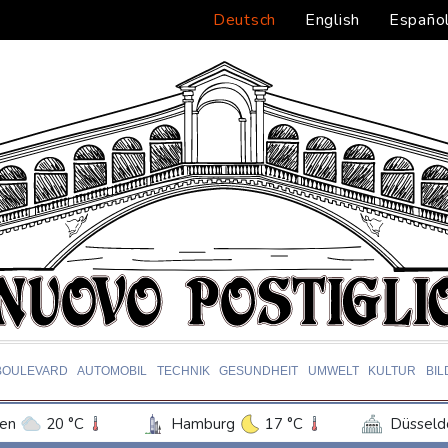
Deutsch
English
Españo
BOULEVARD
AUTOMOBIL
TECHNIK
GESUNDHEIT
UMWELT
KULTUR
BI
en
20 °C
Hamburg
17 °C
Düsseld