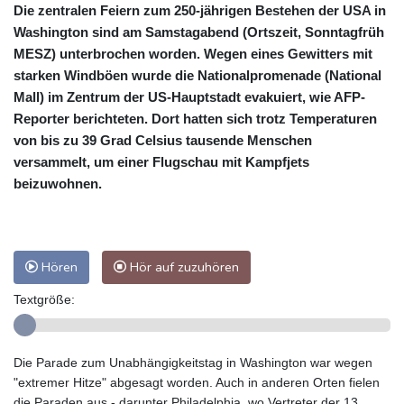
Die zentralen Feiern zum 250-jährigen Bestehen der USA in
Washington sind am Samstagabend (Ortszeit, Sonntagfrüh
MESZ) unterbrochen worden. Wegen eines Gewitters mit
starken Windböen wurde die Nationalpromenade (National
Mall) im Zentrum der US-Hauptstadt evakuiert, wie AFP-
Reporter berichteten. Dort hatten sich trotz Temperaturen
von bis zu 39 Grad Celsius tausende Menschen
versammelt, um einer Flugschau mit Kampfjets
beizuwohnen.
Hören
Hör auf zuzuhören
Textgröße:
Die Parade zum Unabhängigkeitstag in Washington war wegen
"extremer Hitze" abgesagt worden. Auch in anderen Orten fielen
die Paraden aus - darunter Philadelphia, wo Vertreter der 13