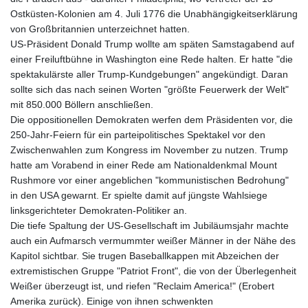
Ostküsten-Kolonien am 4. Juli 1776 die Unabhängigkeitserklärung
von Großbritannien unterzeichnet hatten.
US-Präsident Donald Trump wollte am späten Samstagabend auf
einer Freiluftbühne in Washington eine Rede halten. Er hatte "die
spektakulärste aller Trump-Kundgebungen" angekündigt. Daran
sollte sich das nach seinen Worten "größte Feuerwerk der Welt"
mit 850.000 Böllern anschließen.
Die oppositionellen Demokraten werfen dem Präsidenten vor, die
250-Jahr-Feiern für ein parteipolitisches Spektakel vor den
Zwischenwahlen zum Kongress im November zu nutzen. Trump
hatte am Vorabend in einer Rede am Nationaldenkmal Mount
Rushmore vor einer angeblichen "kommunistischen Bedrohung"
in den USA gewarnt. Er spielte damit auf jüngste Wahlsiege
linksgerichteter Demokraten-Politiker an.
Die tiefe Spaltung der US-Gesellschaft im Jubiläumsjahr machte
auch ein Aufmarsch vermummter weißer Männer in der Nähe des
Kapitol sichtbar. Sie trugen Baseballkappen mit Abzeichen der
extremistischen Gruppe "Patriot Front", die von der Überlegenheit
Weißer überzeugt ist, und riefen "Reclaim America!" (Erobert
Amerika zurück). Einige von ihnen schwenkten