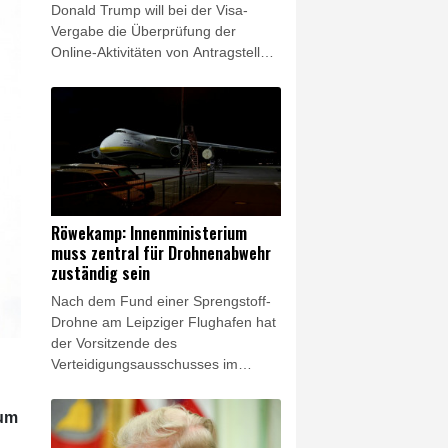
Donald Trump will bei der Visa-
Vergabe die Überprüfung der
Online-Aktivitäten von Antragstellern
offenbar ausweiten. Die
Überprüfung von Instagram-Konten
und ähnlicher Netzwerke solle auf
weitere Visa-Kategorien ausgedehnt
werden, unter anderem auf
ausländische Journalisten,
berichtete "The Daily Signal". Die
Sprecherin des Weißen Hauses,
Röwekamp: Innenministerium
Karoline Leavitt, teilte am
muss zentral für Drohnenabwehr
Donnerstag auf ihrem X-Konto den
zuständig sein
entsprechenden Artikel - ohne ihn
Nach dem Fund einer Sprengstoff-
explizit zu bestätigen.
Drohne am Leipziger Flughafen hat
der Vorsitzende des
Verteidigungsausschusses im
Bundestag, Thomas Röwekamp
(CDU), eine Zentralisierung der
 um
Zuständigkeit für die Drohnen-