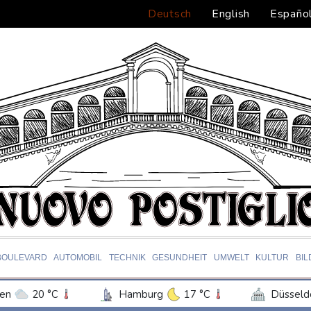
Deutsch
English
Españo
BOULEVARD
AUTOMOBIL
TECHNIK
GESUNDHEIT
UMWELT
KULTUR
BI
en
20 °C
Hamburg
17 °C
Düsseld