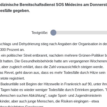
medizinische Bereitschaftsdienst SOS Médecins am Donners
desfälle gegeben.
Textgröße:
schlags und Dehydrierung stieg nach Angaben der Organisation in de
300 Prozent an.
h ein politischer Streit entbrannt, nachdem mehrere Grünen-Politiker b
aßt hatten. Die Gesundheitsbehörde hatte am vergangenen Wochene
, aber zugleich erklärt, dass die Zahl voraussichtlich steigen werde.
as Revel, geht davon aus, dass es mehr Todesfälle durch Hitze sein
ote registriert.
Badeunfälle seit Beginn der Hitzewelle in Frankreich auf 90, unter ih
Tagen habe es wieder weniger Todesfälle durch Ertrinken gegeben. 
ie Menschen suchen Abkühlung", sagte Sport- und Jugendministerin
nkinder, aber auch junge Menschen, die Risiken eingingen - etwa
nbeaufsichtigten Gewässern.