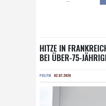
--
Frankfurt am Main
18 °C
Hannover
17 °C
Kö
Rostock
17 °C
Stut
Salzburg
20 °C
Ba
HITZE IN FRANKREIC
BEI ÜBER-75-JÄHRIG
POLITIK
02.07.2026