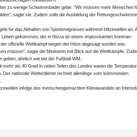
ebieten zu wenige Schwimmbäder gebe. "Wir müssen mehr Menschen f
den", sagte sie. Zudem solle die Ausbildung der Rettungsschwimme
eln für das Abhalten von Sportereignissen während Hitzewellen an.
 Leben gekommen, der in Nizza an einem improvisierten Ironman-
er offizielle Wettkampf wegen der Hitze abgesagt worden war.
n müssen", sagte die Ministerin mit Blick auf die Wettkämpfe. Zud
sen geben, ähnlich wie bei der Fußball-WM.
t mehr als 40 Grad in vielen Teilen des Landes waren die Temperatu
. Der nationale Wetterdienst rechnet allerdings vom kommenden
.
tzewellen infolge des menschengemachten Klimawandels an Intensit