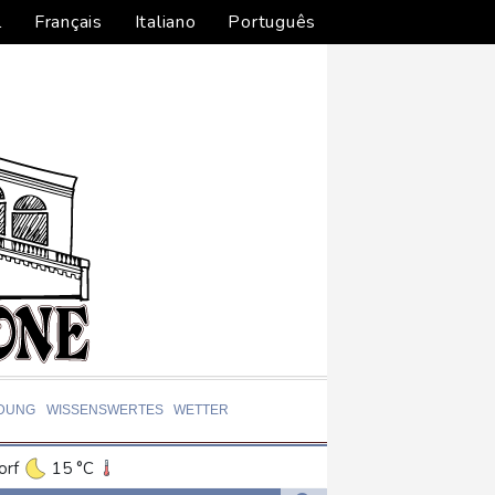
l
Français
Italiano
Português
LDUNG
WISSENSWERTES
WETTER
orf
15 °C