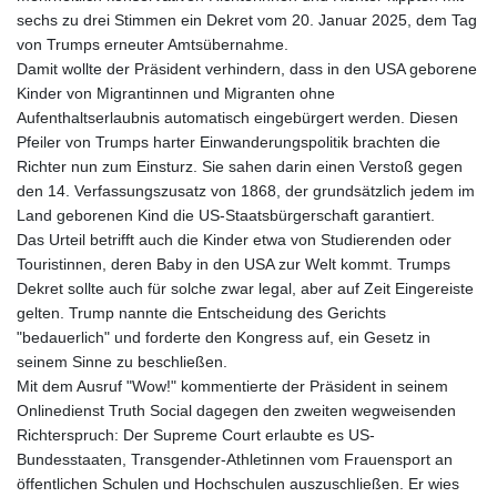
sechs zu drei Stimmen ein Dekret vom 20. Januar 2025, dem Tag
von Trumps erneuter Amtsübernahme.
Damit wollte der Präsident verhindern, dass in den USA geborene
Kinder von Migrantinnen und Migranten ohne
Aufenthaltserlaubnis automatisch eingebürgert werden. Diesen
Pfeiler von Trumps harter Einwanderungspolitik brachten die
Richter nun zum Einsturz. Sie sahen darin einen Verstoß gegen
den 14. Verfassungszusatz von 1868, der grundsätzlich jedem im
Land geborenen Kind die US-Staatsbürgerschaft garantiert.
Das Urteil betrifft auch die Kinder etwa von Studierenden oder
Touristinnen, deren Baby in den USA zur Welt kommt. Trumps
Dekret sollte auch für solche zwar legal, aber auf Zeit Eingereiste
gelten. Trump nannte die Entscheidung des Gerichts
"bedauerlich" und forderte den Kongress auf, ein Gesetz in
seinem Sinne zu beschließen.
Mit dem Ausruf "Wow!" kommentierte der Präsident in seinem
Onlinedienst Truth Social dagegen den zweiten wegweisenden
Richterspruch: Der Supreme Court erlaubte es US-
Bundesstaaten, Transgender-Athletinnen vom Frauensport an
öffentlichen Schulen und Hochschulen auszuschließen. Er wies