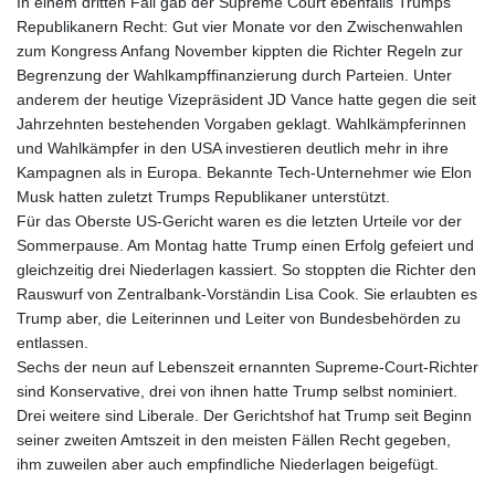
In einem dritten Fall gab der Supreme Court ebenfalls Trumps
Republikanern Recht: Gut vier Monate vor den Zwischenwahlen
zum Kongress Anfang November kippten die Richter Regeln zur
Begrenzung der Wahlkampffinanzierung durch Parteien. Unter
anderem der heutige Vizepräsident JD Vance hatte gegen die seit
Jahrzehnten bestehenden Vorgaben geklagt. Wahlkämpferinnen
und Wahlkämpfer in den USA investieren deutlich mehr in ihre
Kampagnen als in Europa. Bekannte Tech-Unternehmer wie Elon
Musk hatten zuletzt Trumps Republikaner unterstützt.
Für das Oberste US-Gericht waren es die letzten Urteile vor der
Sommerpause. Am Montag hatte Trump einen Erfolg gefeiert und
gleichzeitig drei Niederlagen kassiert. So stoppten die Richter den
Rauswurf von Zentralbank-Vorständin Lisa Cook. Sie erlaubten es
Trump aber, die Leiterinnen und Leiter von Bundesbehörden zu
entlassen.
Sechs der neun auf Lebenszeit ernannten Supreme-Court-Richter
sind Konservative, drei von ihnen hatte Trump selbst nominiert.
Drei weitere sind Liberale. Der Gerichtshof hat Trump seit Beginn
seiner zweiten Amtszeit in den meisten Fällen Recht gegeben,
ihm zuweilen aber auch empfindliche Niederlagen beigefügt.