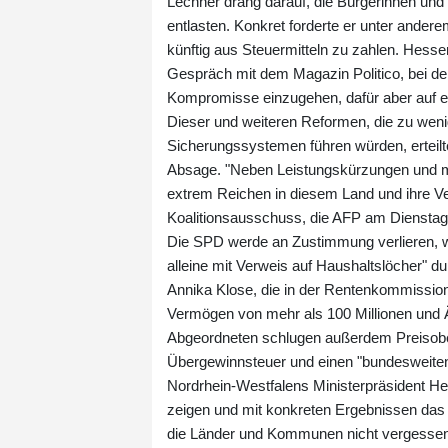
Lechner drang darauf, die Bürgerinnen und
entlasten. Konkret forderte er unter ande
künftig aus Steuermitteln zu zahlen. Hess
Gespräch mit dem Magazin Politico, bei de
Kompromisse einzugehen, dafür aber auf ei
Dieser und weiteren Reformen, die zu wen
Sicherungssystemen führen würden, ertei
Absage. "Neben Leistungskürzungen und me
extrem Reichen in diesem Land und ihre V
Koalitionsausschuss, die AFP am Dienstag
Die SPD werde an Zustimmung verlieren, 
alleine mit Verweis auf Haushaltslöcher" du
Annika Klose, die in der Rentenkommissio
Vermögen von mehr als 100 Millionen und 
Abgeordneten schlugen außerdem Preisoberg
Übergewinnsteuer und einen "bundesweiten
Nordrhein-Westfalens Ministerpräsident He
zeigen und mit konkreten Ergebnissen das 
die Länder und Kommunen nicht vergessen