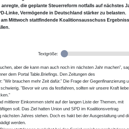
nregte, die geplante Steuerreform notfalls auf nächstes J
D-Linke, Vermögende in Deutschland stärker zu belasten.
er am Mittwoch stattfindende Koalitionsausschuss Ergebnis
llen.
Textgröße:
rauchen, aber die kann man auch noch im nächsten Jahr machen", sa
r dem Portal Table.Briefings. Den Zeitungen des
 "Wir brauchen mehr Zeit dafür." Die Frage der Gegenfinanzierung 
chwierig. "Bevor wir uns da festfahren, sollten wir unsere Kraft lieber
cken."
nd mittlerer Einkommen steht auf der langen Liste der Themen, mit
tigen soll. Das Ziel hatten Union und SPD im Koalitionsvertrag
ang nächsten Jahres stehen. Doch es hakt bei der Ausgestaltung und d
hädigt werden.