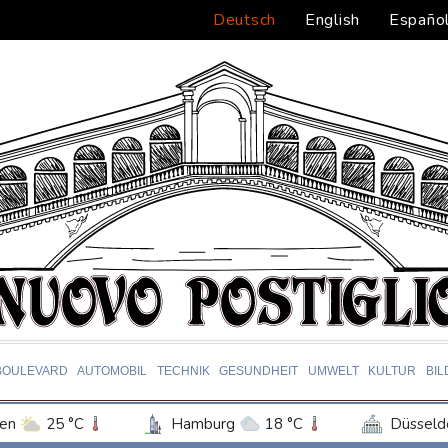
Deutsch
English
Españo
BOULEVARD
AUTOMOBIL
TECHNIK
GESUNDHEIT
UMWELT
KULTUR
BI
en
25 °C
Hamburg
18 °C
Düsseld