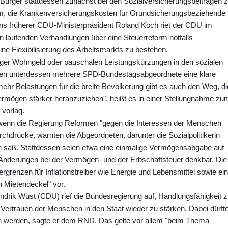
 Bürger stattdessen zunächst bei den Sozialversicherungsbeiträgen 
rem, die Krankenversicherungskosten für Grundsicherungsbeziehende
ens früherer CDU-Ministerpräsident Roland Koch riet der CDU im
n laufenden Verhandlungen über eine Steuerreform notfalls
ne Flexibilisierung des Arbeitsmarkts zu bestehen.
iger Wohngeld oder pauschalen Leistungskürzungen in den sozialen
lten unterdessen mehrere SPD-Bundestagsabgeordnete eine klare
hr Belastungen für die breite Bevölkerung gibt es auch den Weg, di
ermögen stärker heranzuziehen", heißt es in einer Stellungnahme zu
 vorlag.
wenn die Regierung Reformen "gegen die Interessen der Menschen
rchdrücke, warnten die Abgeordneten, darunter die Sozialpolitikerin
n saß. Stattdessen seien etwa eine einmalige Vermögensabgabe auf
Änderungen bei der Vermögen- und der Erbschaftsteuer denkbar. Die
renzen für Inflationstreiber wie Energie und Lebensmittel sowie ei
 Mietendeckel" vor.
ndrik Wüst (CDU) rief die Bundesregierung auf, Handlungsfähigkeit 
Vertrauen der Menschen in den Staat wieder zu stärken. Dabei dürft
 werden, sagte er dem RND. Das gelte vor allem "beim Thema