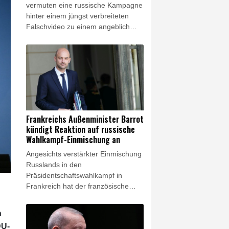
vermuten eine russische Kampagne
hinter einem jüngst verbreiteten
Falschvideo zu einem angeblich
bevorstehenden Rücktritt von
Kanzler Friedrich Merz (CDU).
"Urheber ist wahrscheinlich Storm
1516", hieß es am Freitag aus
Sicherheitskreisen gegenüber der
Nachrichtenagentur AFP. Das
Propagandanetzwerk, das vom
russischen Militärgeheimdienst GRU
Frankreichs Außenminister Barrot
unterstützt werden soll, war im
kündigt Reaktion auf russische
Dezember von der
Wahlkampf-Einmischung an
Bundesregierung bereits für
Angesichts verstärkter Einmischung
Desinformationskampagnen
Russlands in den
während der Bundestagswahl
Präsidentschaftswahlkampf in
verantwortlich gemacht worden.
Frankreich hat der französische
Außenminister Jean-Noël Barrot
scharfe Gegenmaßnahmen
n
angekündigt. Die Regierung in Paris
DU-