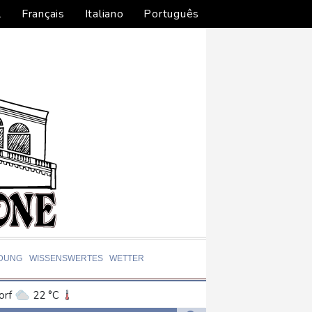
l
Français
Italiano
Português
LDUNG
WISSENSWERTES
WETTER
orf
22 °C