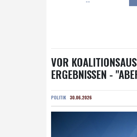
--
Frankfurt am Main
26 °C
Hannover
20 °C
Kö
Rostock
19 °C
Stut
Salzburg
26 °C
Ba
VOR KOALITIONSAU
ERGEBNISSEN - "ABE
POLITIK
30.06.2026