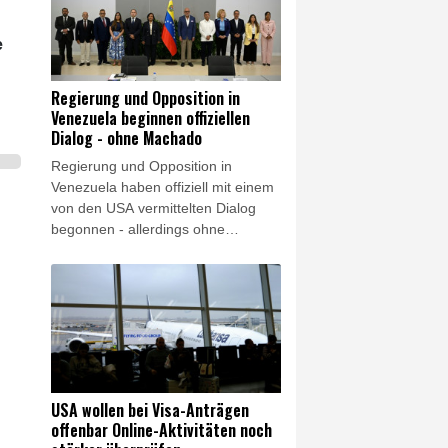
aller Landkreise und kreisfreien
Städte in Deutschland von akutem
oder strukturellem
e
Grundwasserstress betroffen",
sagte Präsident Ralph Spiegler der
Regierung und Opposition in
"Rheinischen Post"
Venezuela beginnen offiziellen
(Freitagsausgabe). Deutschland
Dialog - ohne Machado
müsse Wasser daher "künftig als
Regierung und Opposition in
strategische Ressource begreifen".
Venezuela haben offiziell mit einem
von den USA vermittelten Dialog
begonnen - allerdings ohne
Friedensnobelpreisträgerin María
Corina Machado. Bei den
Gesprächen solle es um die
Stärkung der Demokratie und die
Garantie politischer Rechte gehen,
hieß es am Donnerstag beim
Zusammentreffen beider Seiten.
Zudem solle gemeinsam über das
USA wollen bei Visa-Anträgen
weitere Vorgehen nach dem
offenbar Online-Aktivitäten noch
schweren Doppel-Erdbeben gehen,