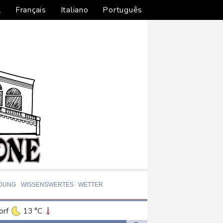
l
Français
Italiano
Português
LDUNG
WISSENSWERTES
WETTER
orf
13 °C