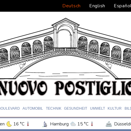
Deutsch
English
Españo
BOULEVARD
AUTOMOBIL
TECHNIK
GESUNDHEIT
UMWELT
KULTUR
BI
en
16 °C
Hamburg
15 °C
Düsseld