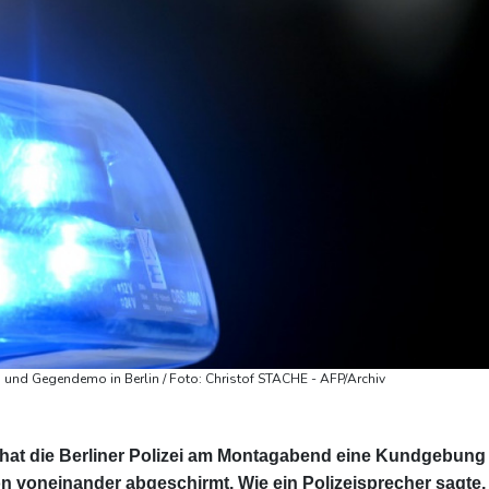
 und Gegendemo in Berlin / Foto: Christof STACHE - AFP/Archiv
 hat die Berliner Polizei am Montagabend eine Kundgebung
 voneinander abgeschirmt. Wie ein Polizeisprecher sagte,