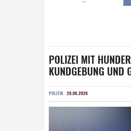
--
Frankfurt am Main
15 °C
Hannover
14 °C
Kö
Rostock
16 °C
Stut
Salzburg
19 °C
Ba
POLIZEI MIT HUNDER
KUNDGEBUNG UND G
POLITIK
29.06.2026