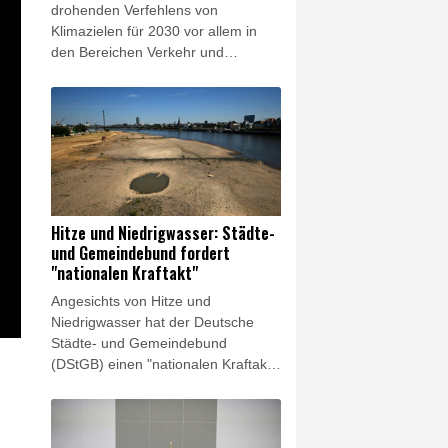
drohenden Verfehlens von
Klimazielen für 2030 vor allem in
den Bereichen Verkehr und
Gebäude derzeit keinen Anlass, die
von ihr vorgesehenen
Klimaschutzmaßnahmen
nachzuschärfen. Das geht aus einer
Antwort auf eine Anfrage der
Grünen hervor, die der
Nachrichtenagentur AFP am Freitag
vorlag. Die Grünen kritisierten das
Hitze und Niedrigwasser: Städte-
scharf und warfen der Regierung
und Gemeindebund fordert
vor, zentrale klimapolitische
"nationalen Kraftakt"
Instrumente sogar abzuschwächen.
Angesichts von Hitze und
Niedrigwasser hat der Deutsche
Städte- und Gemeindebund
(DStGB) einen "nationalen Kraftakt
für die Wasserversorgung und die
Klimaanpassung" in den Kommunen
gefordert. "Bereits jetzt ist die Hälfte