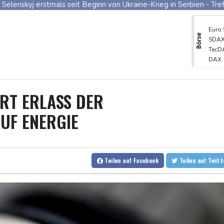
Potsdam
17 °C
Leipzig
16 °C
Selenskyj erstmals seit Beginn von Ukraine-Krieg in Serbien - Tref
ln
17 °C
Kiel
12 °C
Bremen
1
Auftakt-Misere gestoppt: Berlin gewinnt in Bochum
Euro
tgart
20 °C
Dresden
18 °C
Wien
Trump macht erneut Druck auf Zentralbank-Vorständin Cook
Börse
SDA
den-Baden
20 °C
"Medizinische Bedenken": Asllani bleibt bei Hoffenheim
TecD
DAX
Eurojackpot geknackt: Mehr als 32 Millionen Euro gehen nach No
MDA
Menschenrechtsgruppen: Mehr als 140 Tote bei Migrationskrise i
Gold
EUR/
RT ERLASS DER
Mindestens zehn Tote bei Angriffen der pro-iranischen Huthis im
US-Senat stimmt für verschärfte Sanktionen gegen Russland
UF ENERGIE
US-Gericht setzt Bau von Trumps Ballsaal aus - Präsident kündig
Direkt-ICE Berlin-Paris bleibt wegen Technikproblemen vorerst 
Teilen
auf Facebook
Teilen
auf Twit