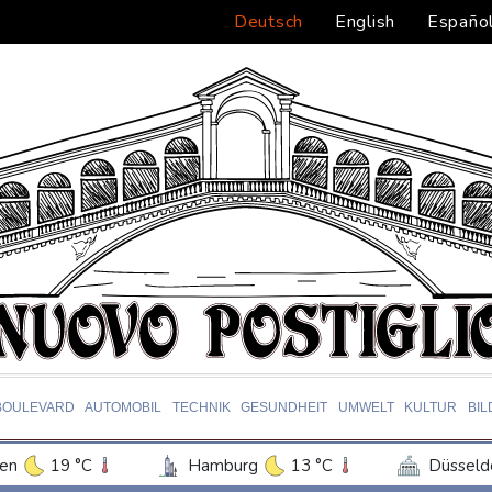
Deutsch
English
Españo
BOULEVARD
AUTOMOBIL
TECHNIK
GESUNDHEIT
UMWELT
KULTUR
BI
en
19 °C
Hamburg
13 °C
Düsseld