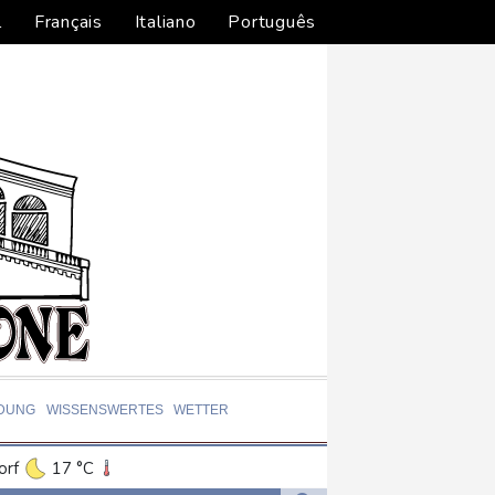
l
Français
Italiano
Português
LDUNG
WISSENSWERTES
WETTER
orf
17 °C