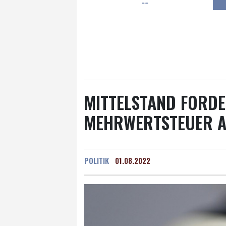
--
Frankfurt am Main
20 °C
Hannover
18 °C
Kö
Rostock
16 °C
Stut
Salzburg
22 °C
Ba
MITTELSTAND FORDE
MEHRWERTSTEUER A
POLITIK
01.08.2022