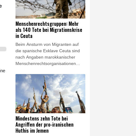
des Weißen Hauses, der AFP am
e
Freitag vorlag. Trump hatte bereits
im vergangenen Jahr versucht,
Cook zu feuern, war aber vom
Menschenrechtsgruppen: Mehr
obersten US-Gericht gestoppt
als 140 Tote bei Migrationskrise
worden.
in Ceuta
Beim Ansturm von Migranten auf
die spanische Exklave Ceuta sind
nach Angaben marokkanischer
Menschenrechtsorganisationen
mehr als 140 Menschen ums Leben
ine
gekommen. Die
Menschenrechtsgruppe AMDH und
eine Vereinigung in Europa
ansässiger marokkanischer
Organisationen sprachen am
Freitag von mindestens 141 Toten.
Mindestens zehn Tote bei
Angriffen der pro-iranischen
Huthis im Jemen