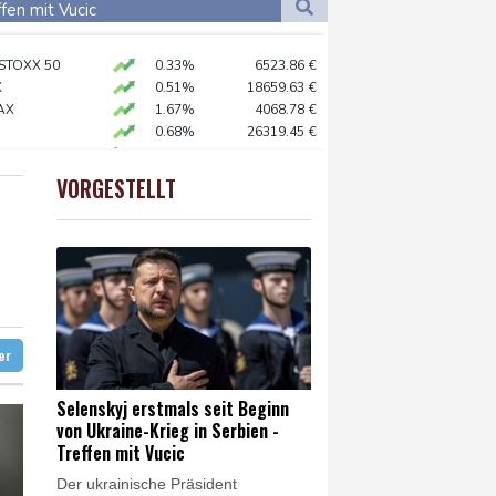
Dortmund
15 °C
fen mit Vucic
7 °C
Flensburg
12 °C
 STOXX 50
0.33%
6523.86
€
25 °C
X
0.51%
18659.63
€
AX
1.67%
4068.78
€
0.68%
26319.45
€
rdrhein-Westfalen
X
-0.07%
32407.2
€
n Ceuta
preis
2.31%
4401.3
$
VORGESTELLT
USD
0.32%
1.1562
$
 Jemen
t Berufung an
unterbrochen
ter
Selenskyj erstmals seit Beginn
von Ukraine-Krieg in Serbien -
Treffen mit Vucic
Der ukrainische Präsident