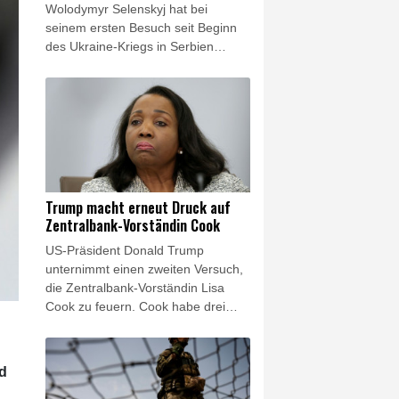
Wolodymyr Selenskyj hat bei
seinem ersten Besuch seit Beginn
des Ukraine-Kriegs in Serbien
seinen Amtskollegen Aleksandar
Vucic getroffen. Nach seiner Ankunft
in Belgrad am Freitagabend traf
Selenskyj den serbischen
Staatschef zu einem Abendessen.
Vucic erklärte anschließend, er sei
überzeugt, der Besuch werde zur
Entwicklung der Beziehungen und
Trump macht erneut Druck auf
zur stärkeren Zusammenarbeit
Zentralbank-Vorständin Cook
beider Länder beitragen. Serbien ist
US-Präsident Donald Trump
traditionell eng mit Russland
unternimmt einen zweiten Versuch,
verbunden.
die Zentralbank-Vorständin Lisa
Cook zu feuern. Cook habe drei
Wochen Zeit, um auf Vorwürfe
wegen angeblicher Falschangaben
bei Immobilienkrediten zu
nd
reagieren, heißt es in einem Brief