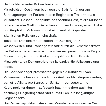
Nachrichtenagentur INA verbreitet wurde.
Mit religiösen Gesängen begingen die Sadr-Anhänger am
Sonntagmorgen im Parlament den Beginn des Trauermonats
Muharram. Dessen Höhepunkt, das Aschura-Fest, feiern Millionen
Schiiten in aller Welt im Gedenken an Imam Hussein, einem Enkel
des Propheten Mohammed und eine zentrale Figur der
islamischen Religionsgemeinschaft.
Tausende Demonstranten hatten am Samstag trotz
Wasserwerfer- und Tränengaseinsatz durch die Sicherheitskräfte
die Betonbarrieren zur streng gesicherten grünen Zone in Bagdad
überwunden, in der das Parlamentsgebäude liegt. Bereits am
Mittwoch hatten Demonstrierende kurzzeitig die Volksvertretung
besetzt.
Die Sadr-Anhänger protestieren gegen die Kandidatur von
Mohammed Schia al-Sudani für das Amt des Ministerpräsidenten,
den eine Allianz pro-iranischer Schiiten - der sogenannte
Koordinationsrahmen - aufgestellt hat. Ihm gehört auch der
ehemalige Regierungschef Nuri al-Maliki an, ein langjähriger
Gegner Sadrs.
Die Regierungsbildung steckt seit Monaten ebenso wie die Wahl