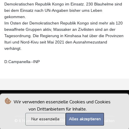
Demokratischen Republik Kongo im Einsatz. 230 Blauhelme sind
bei dem Einsatz nach UN-Angaben bisher ums Leben
gekommen.
Im Osten der Demokratischen Republik Kongo sind mehr als 120
bewaffnete Gruppen aktiv, Massaker an Zivilisten sind an der
Tagesordnung. Die Regierung in Kinshasa hat über die Provinzen
Ituri und Nord-Kivu seit Mai 2021 den Ausnahmezustand
verhängt.
D.Campanella--INP
Wir verwenden essenzielle Cookies und Cookies
von Drittanbietern für Inhalte.
Nur essenzielle
Alles akzeptieren
© Il Nuovo Postiglione 2026 - Alle Rechte vorbehalten