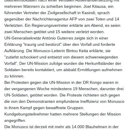
mehreren Männern zu schießen beginnen. Joel Kitausa, ein
führender Vertreter der Zivilgesellschaft in Kasindi, sprach
gegenüber der Nachrichtenagentur AFP von zwei Toten und 14
Verletzten. Ein Regierungsvertreter erklärte am Abend, es seien
zwei Menschen getötet und 15 weitere verletzt worden.
UN-Generalsekretär António Guterres zeigte sich in einer
Erklärung "traurig und bestürzt" über den Vorfall und forderte
Aufklärung. Die Monusco-Leiterin Bintou Keita erklärte, sie
"zutiefst schockiert und entsetzt von diesem schwerwiegenden
Vorfall". Der UN-Mission zufolge wurden die Herkunftsländer der
Soldaten bereits kontaktiert, um alsbald Ermittlungen aufnehmen
zu können.
Bei Protesten gegen die UN-Mission in der DR Kongo waren in
der vergangenen Woche mindestens 19 Menschen, darunter drei
UN-Soldaten, getötet worden. Die Proteste richteten sich gegen
die von den Demonstranten empfundene Ineffizienz von Monusco
in ihrem Kampf gegen bewaffnete Gruppen.
Kundgebungsteilnehmer hatten mehrere Stellungen der Mission
angegriffen.
Die Monusco ist derzeit mit mehr als 14.000 Blauhelmen in der