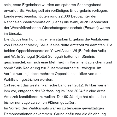
sein, erste Ergebnisse wurden am späteren Sonntagabend
erwartet. Bis Freitag soll ein vorläufiges Endergebnis vorliegen.
Landesweit beaufsichtigten rund 22.000 Beobachter der
Nationalen Wahlkommission (Cena) die Wahl, auch Beobachter
der Westafrikanischen Wirtschaftsgemeinschaft (Ecowas) waren
im Einsatz.
Die Opposition hofft, mit einem starken Ergebnis die Ambitionen
von Präsident Macky Sall auf eine dritte Amtszeit zu dämpfen. Die
beiden Oppositionsparteien Yewwi Askan Wi (Befreit das Volk)
und Wallu Senegal (Rettet Senegal) hatten ein Bündnis
geschmiedet, um sich eine Mehrheit im Parlament zu sichern und
somit Salls Regierung zur Zusammenarbeit zu zwingen. Im
Vorfeld waren jedoch mehrere Oppositionspolitiker von den
Wahllisten gestrichen worden.
Sall regiert das westafrikanische Land seit 2012. Kritiker werfen
ihm vor, entgegen der Verfassung im Jahr 2024 für eine dritte
Amtszeit kandidieren zu wollen. Der 60-Jährige hat sich selbst
bisher nur vage zu seinen Plänen geäußert.
Im Vorfeld des Wahlkampfs war es zu teilweise gewalttätigen
Demonstrationen gekommen. Grund dafür war die Ablehnung