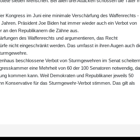
ötete sieben Menschen. Bei allen drei Attacken schossen die Täter m
r Kongress im Juni eine minimale Verschärfung des Waffenrechts -
0 Jahren. Präsident Joe Biden hat immer wieder auch ein Verbot von
er an den Republikanern die Zähne aus.
härfungen des Waffenrechts und argumentieren, das Recht
ürfe nicht eingeschränkt werden. Das umfasst in ihren Augen auch di
 Sturmgewehre.
enhaus beschlossene Verbot von Sturmgewehren im Senat scheitern
ngresskammer eine Mehrheit von 60 der 100 Senatoren notwendig, da
ung kommen kann. Weil Demokraten und Republikaner jeweils 50
hn Konservative für das Sturmgewehr-Verbot stimmen. Das gilt als