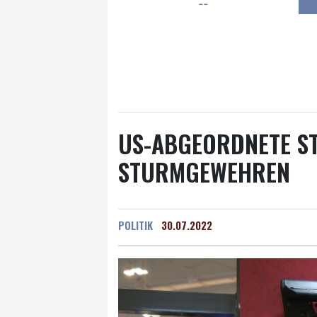
--
Frankfurt am Main
23 °C
Hannover
21 °C
Kö
Rostock
23 °C
Stut
Salzburg
23 °C
Ba
US-ABGEORDNETE S
STURMGEWEHREN
POLITIK
30.07.2022