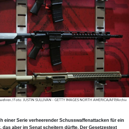
ewehren / Foto: JUSTIN SULLIVAN - GETTY IMAGES NORTH AMERICA/AFP/Archiv
 einer Serie verheerender Schusswaffenattacken für ein
das aber im Senat scheitern dürfte. Der Gesetzestext