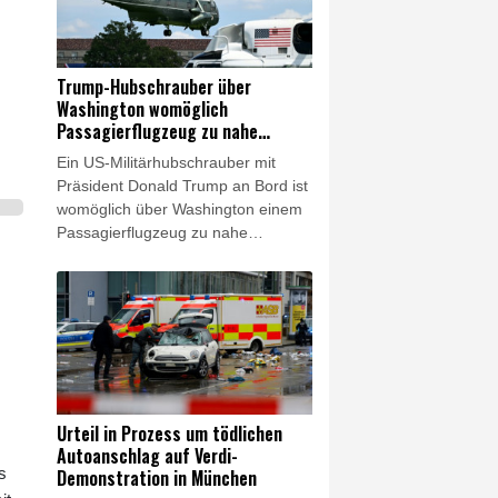
Trump am Donnerstag in seinem
Onlinedienst Truth Social. US-
Medien hatten zuvor berichtet, ein
Mangel an Raketen habe Trump
Trump-Hubschrauber über
von weiteren Angriffen auf den Iran
Washington womöglich
abgehalten.
Passagierflugzeug zu nahe
gekommen
Ein US-Militärhubschrauber mit
Präsident Donald Trump an Bord ist
womöglich über Washington einem
Passagierflugzeug zu nahe
gekommen. Die
Transportsicherheitsbehörde
erklärte am Mittwoch, sie
untersuche einen Vorfall, "bei dem
der vorgeschriebene
Sicherheitsabstand zwischen der
'Marine One' und einem vom
Washington National Airport (DCA)
Urteil in Prozess um tödlichen
gestarteten Passagierflugzeug
Autoanschlag auf Verdi-
unterschritten worden sein soll".
s
Demonstration in München
Das Weiße Haus betonte, der