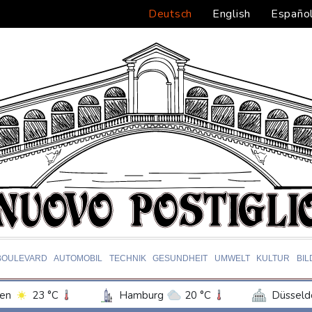
Deutsch
English
Españo
BOULEVARD
AUTOMOBIL
TECHNIK
GESUNDHEIT
UMWELT
KULTUR
BI
en
23 °C
Hamburg
20 °C
Düsseld