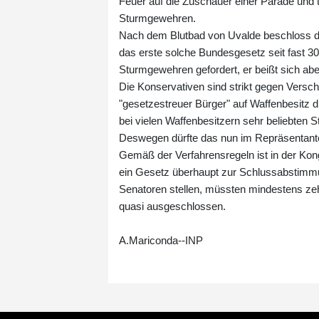
Feuer auf die Zuschauer einer Parade und t
Sturmgewehren.
Nach dem Blutbad von Uvalde beschloss de
das erste solche Bundesgesetz seit fast 3
Sturmgewehren gefordert, er beißt sich ab
Die Konservativen sind strikt gegen Versc
"gesetzestreuer Bürger" auf Waffenbesitz d
bei vielen Waffenbesitzern sehr beliebten
Deswegen dürfte das nun im Repräsentant
Gemäß der Verfahrensregeln ist in der Ko
ein Gesetz überhaupt zur Schlussabstimm
Senatoren stellen, müssten mindestens ze
quasi ausgeschlossen.
A.Mariconda--INP