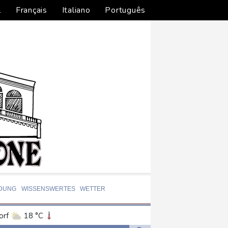
l
Français
Italiano
Português
LDUNG
WISSENSWERTES
WETTER
orf
18 °C