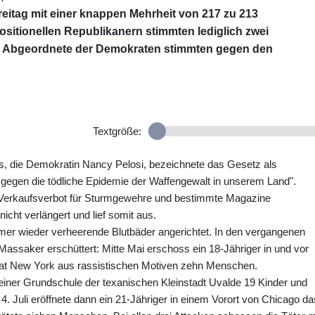
itag mit einer knappen Mehrheit von 217 zu 213
itionellen Republikanern stimmten lediglich zwei
e Abgeordnete der Demokraten stimmten gegen den
Textgröße:
, die Demokratin Nancy Pelosi, bezeichnete das Gesetz als
gegen die tödliche Epidemie der Waffengewalt in unserem Land".
 Verkaufsverbot für Sturmgewehre und bestimmte Magazine
cht verlängert und lief somit aus.
r wieder verheerende Blutbäder angerichtet. In den vergangenen
assaker erschüttert: Mitte Mai erschoss ein 18-Jähriger in und vor
aat New York aus rassistischen Motiven zehn Menschen.
 einer Grundschule der texanischen Kleinstadt Uvalde 19 Kinder und
4. Juli eröffnete dann ein 21-Jähriger in einem Vorort von Chicago da