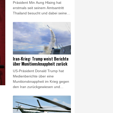
Präsident Min Aung Hlaing hat
erstmals seit seinem Amtsantritt
Thailand besucht und dabei seine
Hoffnung auf eine Normalisierung
der Beziehungen seines Landes zu
den anderen Staaten der Region
zum Ausdruck gebracht. Die
Beziehungen zu den
südostasiatischen Asean-Staaten
hätten für ihn "Priorität", sagte Min
Aung Hlaing am Donnerstag in
Iran-Krieg: Trump weist Berichte
Bangkok. Der thailändische
über Munitionsknappheit zurück
Regierungschef Anutin Charnvirakul
US-Präsident Donald Trump hat
sagte ihm seine Unterstützung zu.
Medienberichte über eine
Munitionsknappheit im Krieg gegen
den Iran zurückgewiesen und
Journalisten mit hohen Haftstrafen
gedroht. Die US-Streitkräfte hätten
"riesige Mengen an 'Munition', vor
allem bestimmter Arten", schrieb