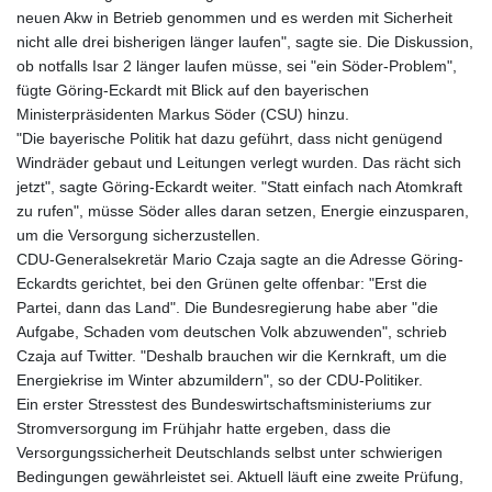
neuen Akw in Betrieb genommen und es werden mit Sicherheit
nicht alle drei bisherigen länger laufen", sagte sie. Die Diskussion,
ob notfalls Isar 2 länger laufen müsse, sei "ein Söder-Problem",
fügte Göring-Eckardt mit Blick auf den bayerischen
Ministerpräsidenten Markus Söder (CSU) hinzu.
"Die bayerische Politik hat dazu geführt, dass nicht genügend
Windräder gebaut und Leitungen verlegt wurden. Das rächt sich
jetzt", sagte Göring-Eckardt weiter. "Statt einfach nach Atomkraft
zu rufen", müsse Söder alles daran setzen, Energie einzusparen,
um die Versorgung sicherzustellen.
CDU-Generalsekretär Mario Czaja sagte an die Adresse Göring-
Eckardts gerichtet, bei den Grünen gelte offenbar: "Erst die
Partei, dann das Land". Die Bundesregierung habe aber "die
Aufgabe, Schaden vom deutschen Volk abzuwenden", schrieb
Czaja auf Twitter. "Deshalb brauchen wir die Kernkraft, um die
Energiekrise im Winter abzumildern", so der CDU-Politiker.
Ein erster Stresstest des Bundeswirtschaftsministeriums zur
Stromversorgung im Frühjahr hatte ergeben, dass die
Versorgungssicherheit Deutschlands selbst unter schwierigen
Bedingungen gewährleistet sei. Aktuell läuft eine zweite Prüfung,