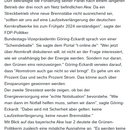
Dürr bekräftigte die Forderung seiner Partei nach einem längeren
Betrieb der drei noch am Netz befindlichen Akw. Da ein
Streckbetrieb ohne neue Brennstäbe nicht ausreichend sei,
"sollten wir uns auf eine Laufzeitverlängerung der deutschen
Kernkraftwerke bis zum Frühjahr 2024 verständigen", sagte der
FDP-Politiker.
Bundestags-Vizepräsidentin Göring-Eckardt sprach von einer
"Scheindebatte". Sie sagte dem Portal "t-online.de": "Wer jetzt
über Atomkraft diskutieren will, ist nicht an der Frage interessiert,
wie wir unabhängig bei der Energie werden. Sondern nur daran,
den Grünen eins reinzuwürgen." Göring-Eckardt verwies darauf,
dass "Atomstrom auch gar nicht so viel bringt". Es gehe um ein
Prozent Gas und sechs Prozent Strom. Das könne auch über
Einsparungen gewonnen werden.
Der zweite Stresstest werde zeigen, ob bei der
Energieversorgung eine "echte Notsituation" bevorstehe. "Wie
man dann im Notfall helfen muss, sehen wir dann", sagte Göring-
Eckardt. "Dabei wird mit Sicherheit aber gelten: keine
Laufzeitverlängerung, keine neuen Brennstäbe."
Mit Blick auf das bayerische Akw Isar 2 deutete die Grünen-
Politikerin zugleich eine mögliche Ausnahme an. "Es werden keine