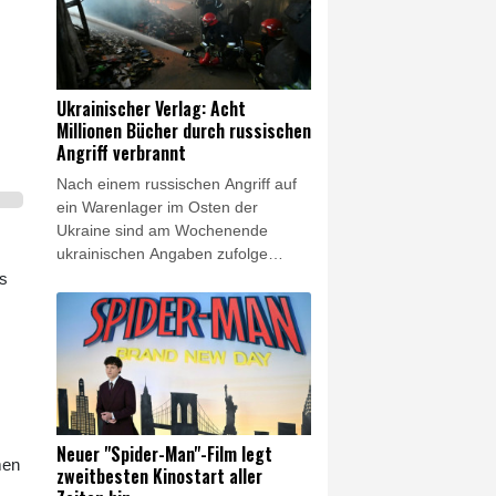
"Neuen Osnabrücker Zeitung" laut
Mitteilung vom Dienstag. Schon
häufiger sei ihm zudem ein
bestimmter Rechtschreibfehler
unterlaufen. "Der ist sogar auch
Ukrainischer Verlag: Acht
schon gedruckt worden:
Millionen Bücher durch russischen
'Schweinwerfer'."
Angriff verbrannt
Nach einem russischen Angriff auf
ein Warenlager im Osten der
Ukraine sind am Wochenende
ukrainischen Angaben zufolge
Millionen Bücher verbrannt. "Mehr
ls
als acht Millionen Bücher wurden in
dem Feuer zerstört, darunter
Lehrbücher für Kinder", teilte der
Verlag Ranok am Montag in
Onlinenetzwerken mit. Es handele
sich um "den größten Verlust in der
ukrainischen Buchinfrastruktur" seit
Neuer "Spider-Man"-Film legt
Beginn des russischen
men
zweitbesten Kinostart aller
Angriffskriegs im Februar 2022.