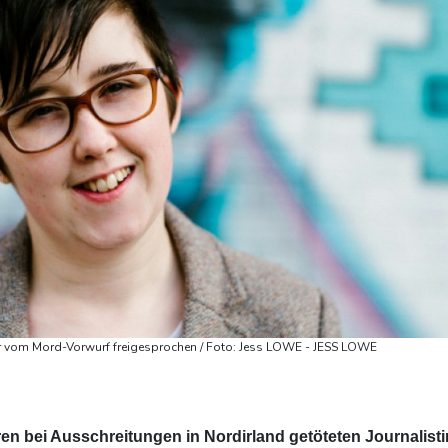
ner vom Mord-Vorwurf freigesprochen / Foto: Jess LOWE - JESS LOWE
ren bei Ausschreitungen in Nordirland getöteten Journalisti