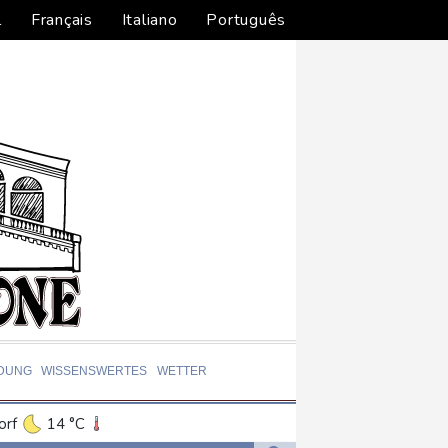
l
Français
Italiano
Português
LDUNG
WISSENSWERTES
WETTER
orf
14 °C