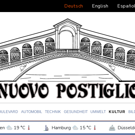
Deutsch
English
Españo
OULEVARD
AUTOMOBIL
TECHNIK
GESUNDHEIT
UMWELT
KULTUR
BI
en
19 °C
Hamburg
15 °C
Düsseld