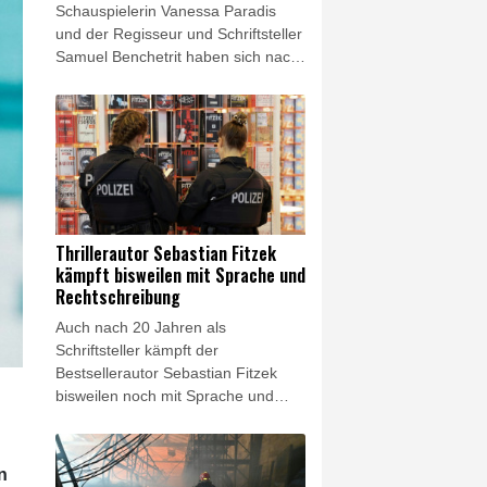
Schauspielerin Vanessa Paradis
und der Regisseur und Schriftsteller
Samuel Benchetrit haben sich nach
fast zehn Jahren Beziehung
getrennt. Die beiden hätten
"einvernehmlich ihre Trennung
bekannt gegeben", würden sich
aber weiterhin "mit Respekt und
Zuneigung begegnen", teilte
Paradis' Agent am Donnerstag in
einer Erklärung mit. Paradis und
Thrillerautor Sebastian Fitzek
Benchetrit hatten am 30. Juni 2018
kämpft bisweilen mit Sprache und
geheiratet.
Rechtschreibung
Auch nach 20 Jahren als
Schriftsteller kämpft der
Bestsellerautor Sebastian Fitzek
bisweilen noch mit Sprache und
Rechtschreibung. "Ich schreibe viel
zu viele Sätze mit einem Komma
und 'dass'", sagte der 54-jährige der
n