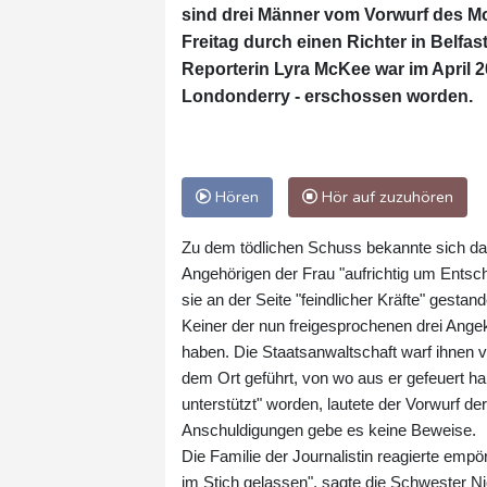
sind drei Männer vom Vorwurf des M
Freitag durch einen Richter in Belfas
Reporterin Lyra McKee war im April 2
Londonderry - erschossen worden.
Hören
Hör auf zuzuhören
Zu dem tödlichen Schuss bekannte sich dam
Angehörigen der Frau "aufrichtig um Entschu
sie an der Seite "feindlicher Kräfte" gest
Keiner der nun freigesprochenen drei Ange
haben. Die Staatsanwaltschaft warf ihnen vi
dem Ort geführt, von wo aus er gefeuert ha
unterstützt" worden, lautete der Vorwurf der
Anschuldigungen gebe es keine Beweise.
Die Familie der Journalistin reagierte emp
im Stich gelassen", sagte die Schwester N