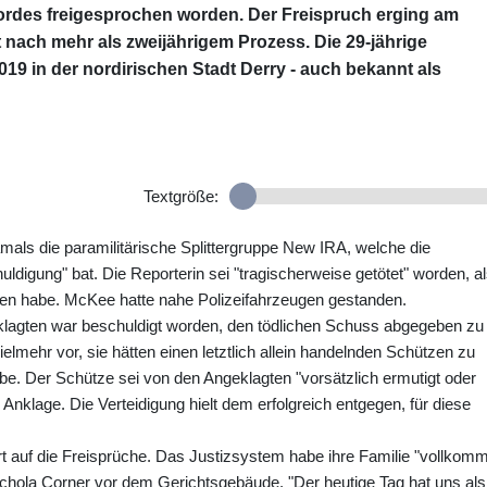
ordes freigesprochen worden. Der Freispruch erging am
t nach mehr als zweijährigem Prozess. Die 29-jährige
019 in der nordirischen Stadt Derry - auch bekannt als
Textgröße:
als die paramilitärische Splittergruppe New IRA, welche die
ldigung" bat. Die Reporterin sei "tragischerweise getötet" worden, a
anden habe. McKee hatte nahe Polizeifahrzeugen gestanden.
klagten war beschuldigt worden, den tödlichen Schuss abgegeben zu
elmehr vor, sie hätten einen letztlich allein handelnden Schützen zu
be. Der Schütze sei von den Angeklagten "vorsätzlich ermutigt oder
 Anklage. Die Verteidigung hielt dem erfolgreich entgegen, für diese
ört auf die Freisprüche. Das Justizsystem habe ihre Familie "vollkom
ichola Corner vor dem Gerichtsgebäude. "Der heutige Tag hat uns als