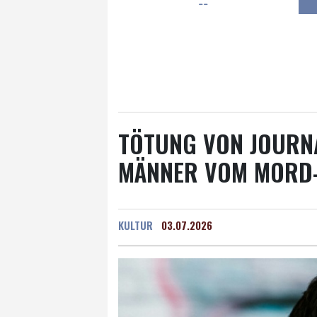
--
Frankfurt am Main
17 °C
Hannover
15 °C
Kö
Rostock
17 °C
Stut
Salzburg
20 °C
Ba
TÖTUNG VON JOURNA
MÄNNER VOM MORD
KULTUR
03.07.2026