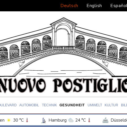
Deutsch
English
Españo
OULEVARD
AUTOMOBIL
TECHNIK
GESUNDHEIT
UMWELT
KULTUR
BI
en
30 °C
Hamburg
24 °C
Düsseld