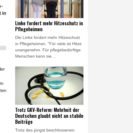
am Montag insbesondere vor
A-
Einschnitten bei pflegenden
Angehörigen. Grünen-Fraktionsvize
 in
Andreas Audretsch warf der
Linke fordert mehr Hitzeschutz in
Bundesregierung vor, pflegende
Pflegeheimen
Angehörige "in Altersarmut
Die Linke fordert mehr Hitzeschutz
schicken" zu wollen.
in Pflegeheimen. "Für viele ist Hitze
unangenehm. Für pflegebedürftige
Menschen kann sie
lebensgefährlich sein", sagte die
Linken-Pflegepolitikerin Evelyn
der
Schötz am Donnerstag der
Nachrichtenagentur AFP. Das
em
Robert-Koch-Institut (RKI) gehe von
sten
über 5000 Hitzetoten im letzten
Monat aus. Besonders betroffen
von Hitze seien Menschen über 75
Trotz GKV-Reform: Mehrheit der
Jahre. "Die nächste Hitzewelle steht
Deutschen glaubt nicht an stabile
vor der Tür, doch die Pflegeheime
Beiträge
hierzulande sind darauf nicht
Trotz des jüngst beschlossenen
ausreichend vorbereitet."