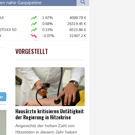
Dortmund
27 °C
en nahe Gaspipeline
6 °C
Flensburg
23 °C
AX
1.67%
4068.78
€
30 °C
en-Württemberg
0.68%
26319.45
€
n Winter
 STOXX 50
0.33%
6523.86
€
X
-0.07%
32407.2
€
chtet
preis
2.28%
4399.7
$
 als Staatschef
X
0.51%
18659.63
€
VORGESTELLT
USD
0.32%
1.1562
$
 mehr
ter
Hausärzte kritisieren Untätigkeit
der Regierung in Hitzekrise
Angesichts der hohen Zahl von
Hitzetoten in diesem Jahr haben