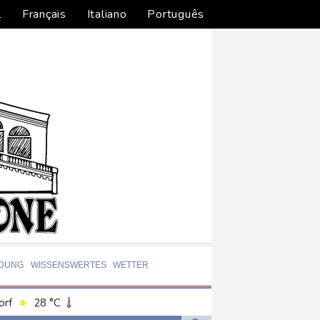
l
Français
Italiano
Português
LDUNG
WISSENSWERTES
WETTER
orf
28 °C