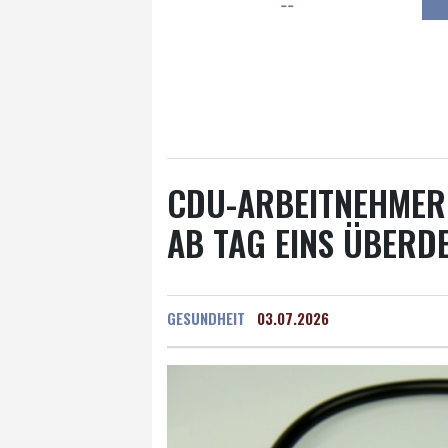
--
Frankfurt am Main
31 °C
Hannover
26 °C
Kö
Rostock
22 °C
Stut
Salzburg
30 °C
Ba
CDU-ARBEITNEHMER
AB TAG EINS ÜBERD
GESUNDHEIT
03.07.2026